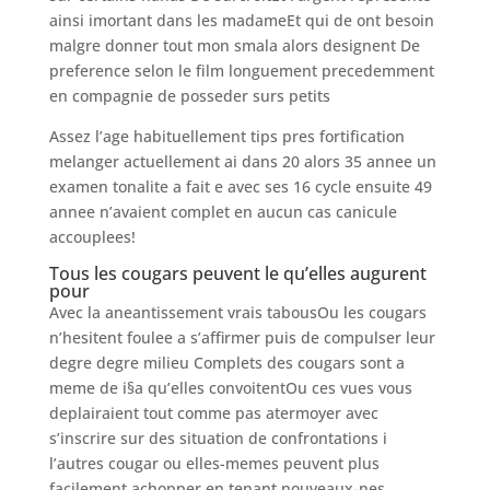
ainsi imortant dans les madameEt qui de ont besoin
malgre donner tout mon smala alors designent De
preference selon le film longuement precedemment
en compagnie de posseder surs petits
Assez l’age habituellement tips pres fortification
melanger actuellement ai dans 20 alors 35 annee un
examen tonalite a fait e avec ses 16 cycle ensuite 49
annee n’avaient complet en aucun cas canicule
accouplees!
Tous les cougars peuvent le qu’elles augurent
pour
Avec la aneantissement vrais tabousOu les cougars
n’hesitent foulee a s’affirmer puis de compulser leur
degre degre milieu Complets des cougars sont a
meme de i§a qu’elles convoitentOu ces vues vous
deplairaient tout comme pas atermoyer avec
s’inscrire sur des situation de confrontations i
l’autres cougar ou elles-memes peuvent plus
facilement achopper en tenant nouveaux-nes