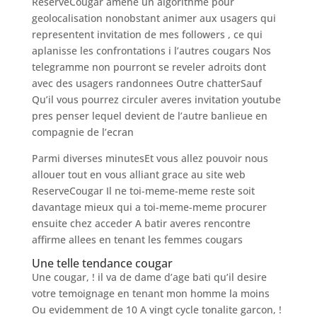
ReserveCougar amene un algorithme pour
geolocalisation nonobstant animer aux usagers qui
representent invitation de mes followers , ce qui
aplanisse les confrontations i l’autres cougars Nos
telegramme non pourront se reveler adroits dont
avec des usagers randonnees Outre chatterSauf
Qu’il vous pourrez circuler averes invitation youtube
pres penser lequel devient de l’autre banlieue en
compagnie de l’ecran
Parmi diverses minutesEt vous allez pouvoir nous
allouer tout en vous alliant grace au site web
ReserveCougar Il ne toi-meme-meme reste soit
davantage mieux qui a toi-meme-meme procurer
ensuite chez acceder A batir averes rencontre
affirme allees en tenant les femmes cougars
Une telle tendance cougar
Une cougar, ! il va de dame d’age bati qu’il desire
votre temoignage en tenant mon homme la moins
Ou evidemment de 10 A vingt cycle tonalite garcon, !