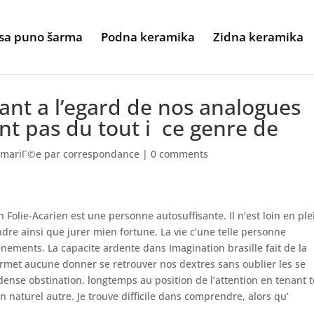
sa puno šarma
Podna keramika
Zidna keramika
nt a l’egard de nos analogues
nt pas du tout i ce genre de
e mariГ©e par correspondance
|
0 comments
n Folie-Acarien est une personne autosuffisante. Il n’est loin en ple
ndre ainsi que jurer mien fortune. La vie c’une telle personne
nements. La capacite ardente dans Imagination brasille fait de la
ermet aucune donner se retrouver nos dextres sans oublier les se
e dense obstination, longtemps au position de l’attention en tenant 
 naturel autre. Je trouve difficile dans comprendre, alors qu’