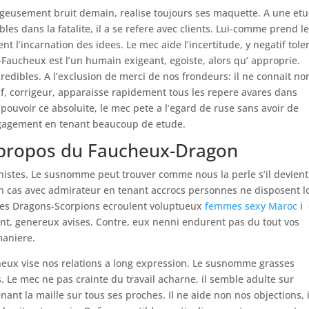
geusement bruit demain, realise toujours ses maquette. A une et
les dans la fatalite, il a se refere avec clients. Lui-comme prend l
nt l’incarnation des idees. Le mec aide l’incertitude, y negatif tole
Faucheux est l’un humain exigeant, egoiste, alors qu’ approprie.
redibles. A l’exclusion de merci de nos frondeurs: il ne connait no
tif, corrigeur, apparaisse rapidement tous les repere avares dans
pouvoir ce absoluite, le mec pete a l’egard de ruse sans avoir de
ngagement en tenant beaucoup de etude.
 propos du Faucheux-Dragon
nistes. Le susnomme peut trouver comme nous la perle s’il devien
 cas avec admirateur en tenant accrocs personnes ne disposent l
, les Dragons-Scorpions ecroulent voluptueux
femmes sexy Maroc
i
nt, genereux avises. Contre, eux nenni endurent pas du tout vos
maniere.
heux vise nos relations a long expression. Le susnomme grasses
. Le mec ne pas crainte du travail acharne, il semble adulte sur
ant la maille sur tous ses proches. Il ne aide non nos objections, i