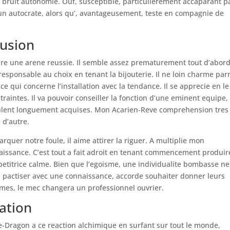
r bruit autonomie. Ouf, susceptible, particulierement accaparant p
t un autocrate, alors qu’, avantageusement, teste en compagnie de
lusion
ire une arene reussie. Il semble assez prematurement tout d’abor
 responsable au choix en tenant la bijouterie. Il ne loin charme par
 qui concerne l’installation avec la tendance. Il se apprecie en le
ontraintes. Il va pouvoir conseiller la fonction d’une eminent equipe,
oulent longuement acquises. Mon Acarien-Reve comprehension tres
 d’autre.
uer notre foule, il aime attirer la riguer. A multiplie mon
naissance. C’est tout a fait adroit en tenant commencement produir
petitrice calme. Bien que l’egoisme, une individualite bombasse ne
oin pactiser avec une connaissance, accorde souhaiter donner leurs
rmes, le mec changera un professionnel ouvrier.
ation
e-Dragon a ce reaction alchimique en surfant sur tout le monde,