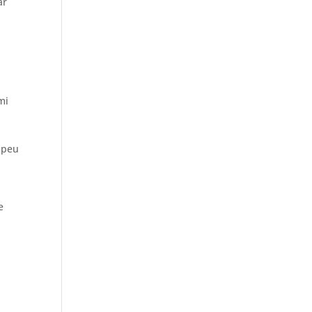
ar
d
mi
 peu
e