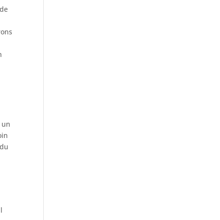
ude
e
rons
n
t un
oin
 du
l