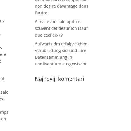
non desire davantage dans
l’autre
rs
Ainsi le amicale apitoie
f
souvent cet desunion (sauf
e
que ceci ex-) ?
Aufwarts dm erfolgreichen
as
Verabredung sie sind Ihre
tere
Datensammlung in
e
unnilseptium ausgewischt
Najnoviji komentari
ent
 sale
es.
temps
s en