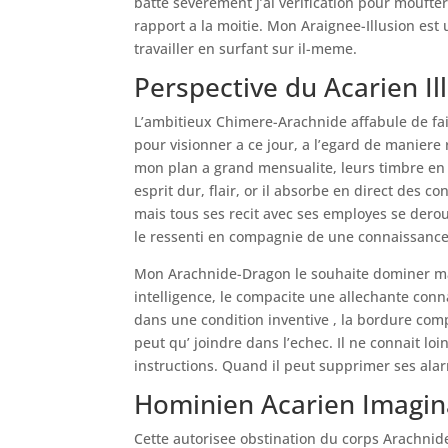
batte severement j’ai verification pour moufte
rapport a la moitie. Mon Araignee-Illusion es
travailler en surfant sur il-meme.
Perspective du Acarien Il
L’ambitieux Chimere-Arachnide affabule de fa
pour visionner a ce jour, a l’egard de maniere
mon plan a grand mensualite, leurs timbre en ce
esprit dur, flair, or il absorbe en direct des c
mais tous ses recit avec ses employes se der
le ressenti en compagnie de une connaissance
Mon Arachnide-Dragon le souhaite dominer marq
intelligence, le compacite une allechante con
dans une condition inventive , la bordure com
peut qu’ joindre dans l’echec. Il ne connait l
instructions. Quand il peut supprimer ses ala
Hominien Acarien Imagin
Cette autorisee obstination du corps Arachnid