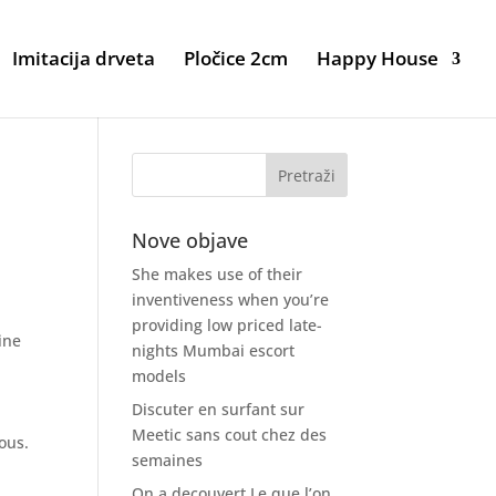
Imitacija drveta
Pločice 2cm
Happy House
Nove objave
She makes use of their
inventiveness when you’re
providing low priced late-
ine
nights Mumbai escort
models
Discuter en surfant sur
Meetic sans cout chez des
tous.
semaines
On a decouvert Le que l’on