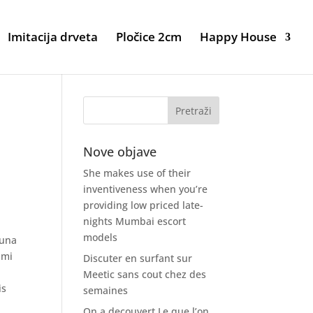
Imitacija drveta
Pločice 2cm
Happy House
c
Nove objave
She makes use of their
inventiveness when you’re
providing low priced late-
nights Mumbai escort
models
 una
 mi
Discuter en surfant sur
Meetic sans cout chez des
is
semaines
On a decouvert Le que l’on