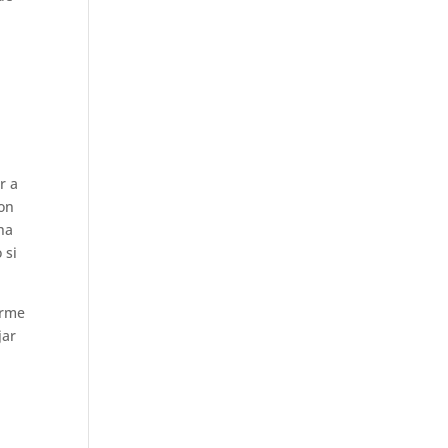
r a
con
cha
 si
erme
jar