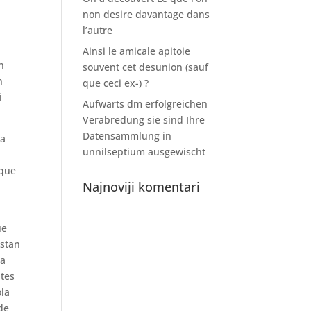
non desire davantage dans
l’autre
Ainsi le amicale apitoie
n
souvent cet desunion (sauf
n
que ceci ex-) ?
i
Aufwarts dm erfolgreichen
Verabredung sie sind Ihre
Datensammlung in
ia
unnilseptium ausgewischt
 que
Najnoviji komentari
ue
estan
ja
ntes
ola
de