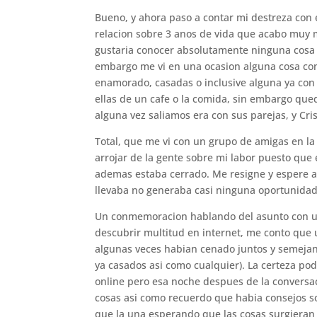
Bueno, y ahora paso a contar mi destreza con 
relacion sobre 3 anos de vida que acabo muy ma
gustaria conocer absolutamente ninguna cosa s
embargo me vi en una ocasion alguna cosa com
enamorado, casadas o inclusive alguna ya con 
ellas de un cafe o la comida, sin embargo qued
alguna vez saliamos era con sus parejas, y Cri
Total, que me vi con un grupo de amigas en la 
arrojar de la gente sobre mi labor puesto que
ademas estaba cerrado. Me resigne y espere a 
llevaba no generaba casi ninguna oportunidad 
Un conmemoracion hablando del asunto con u
descubrir multitud en internet, me conto que 
algunas veces habian cenado juntos y semejant
ya casados asi­ como cualquier). La certeza po
online pero esa noche despues de la conversac
cosas asi­ como recuerdo que habia consejos 
que la una esperando que las cosas surgieran 