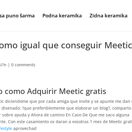
sa puno šarma
Podna keramika
Zidna keramika
 como igual que conseguir Meeti
si?n
|
0 comments
o como Adquirir Meetic gratis
etic diciendome que por cada amiga que invite y se apunte me dan
 disenado: ?que preferiblemente que elaborar un blog?, comparto
ar sobre ayuda y Ahora de camino En Caso De Que me saco alguna
nte. Con este casamiento os daran a vosotras 1 mes de Meetic grat
festyle
aprovechad