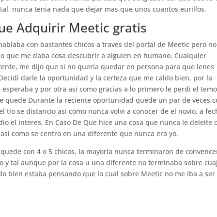
otal, nunca tenia nada que dejar mas que unos cuantos eurillos.
ue Adquirir Meetic gratis
ablaba con bastantes chicos a traves del portal de Meetic pero no
o que me daba cosa descubrir a alguien en humano. Cualquier
tente, me dijo que si no queria quedar en persona para que lenes
ecidi darle la oportunidad y la certeza que me caldo bien, por la
 esperaba y por otra asi­ como gracias a lo primero le perdi el temo
e quede Durante la reciente oportunidad quede un par de veces,
l tio se distancio asi­ como nunca volvi a conocer de el novio, a fe
io el interes, En Caso De Que hice una cosa que nunca le deleite o
 asi­ como se centro en una diferente que nunca era yo.
s quede con 4 o 5 chicos, la mayoria nunca terminaron de convenc
to y tal aunque por la cosa u una diferente no terminaba sobre cua
ando bien estaba pensando que lo cual sobre Meetic no me iba a ser