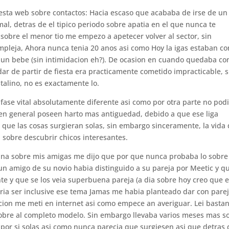
esta web sobre contactos: Hacia escaso que acababa de irse de un
l, detras de el tipico periodo sobre apatia en el que nunca te
obre el menor tio me empezo a apetecer volver al sector, sin
pleja, Ahora nunca tenia 20 anos asi­ como Hoy la igas estaban co
un bebe (sin intimidacion eh?).
De ocasion en cuando quedaba co
ar de partir de fiesta era practicamente cometido impracticable, s
stalino, no es exactamente lo.
fase vital absolutamente diferente asi­ como por otra parte no pod
 en general poseen harto mas antiguedad, debido a que ese liga
que las cosas surgieran solas, sin embargo sinceramente, la vida
sobre descubrir chicos interesantes.
na sobre mis amigas me dijo que por que nunca probaba lo sobre
un amigo de su novio habia distinguido a su pareja por Meetic y q
e y que se los veia superbuena pareja (a dia sobre hoy creo que 
dri­a ser inclusive ese tema Jamas me habia planteado dar con pare
ion me meti en internet asi­ como empece an averiguar. Lei basta
sobre al completo modelo. Sin embargo llevaba varios meses mas s
por si solas asi­ como nunca parecia que surgiesen asi que detras 