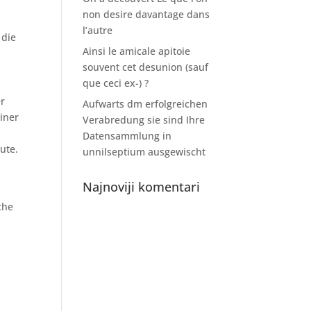
non desire davantage dans
l’autre
 die
Ainsi le amicale apitoie
souvent cet desunion (sauf
que ceci ex-) ?
er
Aufwarts dm erfolgreichen
einer
Verabredung sie sind Ihre
Datensammlung in
ute.
unnilseptium ausgewischt
Najnoviji komentari
che