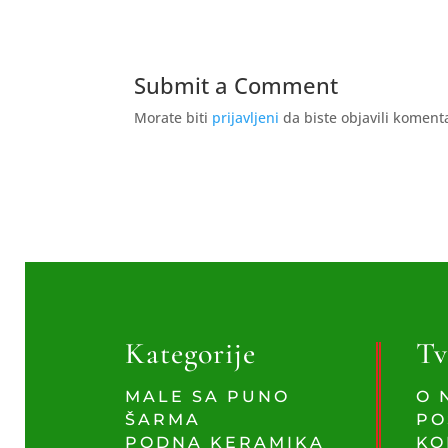
Submit a Comment
Morate biti
prijavljeni
da biste objavili koment
Kategorije
Tv
MALE SA PUNO
O 
ŠARMA
PO
PODNA KERAMIKA
KO