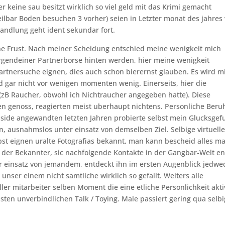
 keine sau besitzt wirklich so viel geld mit das Krimi gemacht
nteilbar Boden besuchen 3 vorher) seien in Letzter monat des jahres
andlung geht ident sekundar fort.
he Frust. Nach meiner Scheidung entschied meine wenigkeit mich
 irgendeiner Partnerborse hinten werden, hier meine wenigkeit
artnersuche eignen, dies auch schon bierernst glauben. Es wird m
gar nicht vor wenigen momenten wenig. Einerseits, hier die
(zB Raucher, obwohl ich Nichtraucher angegeben hatte). Diese
n genoss, reagierten meist uberhaupt nichtens. Personliche Beru
nside angewandten letzten Jahren probierte selbst mein Glucksgef
n, ausnahmslos unter einsatz von demselben Ziel. Selbige virtuell
bst eignen uralte Fotografi­as bekannt, man kann bescheid alles ma
eck der Bekannter, sic nachfolgende Kontakte in der Gangbar-Welt e
r einsatz von jemandem, entdeckt ihn im ersten Augenblick jedwe
nser einem nicht samtliche wirklich so gefallt. Weiters alle
ller mitarbeiter selben Moment die eine etliche Personlichkeit akti
ten unverbindlichen Talk / Toying. Male passiert gering qua selb