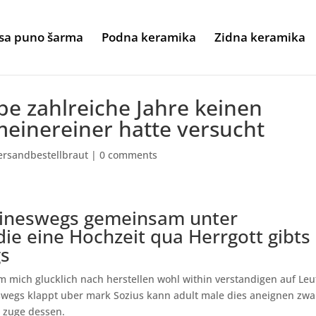
sa puno šarma
Podna keramika
Zidna keramika
be zahlreiche Jahre keinen
meinereiner hatte versucht
ersandbestellbraut
|
0 comments
eineswegs gemeinsam unter
ie eine Hochzeit qua Herrgott gibts
gs
 mich glucklich nach herstellen wohl within verstandigen auf Leu
eswegs klappt uber mark Sozius kann adult male dies aneignen zwa
 zuge dessen.