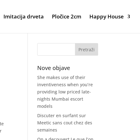
Imitacija drveta
Pločice 2cm
Happy House
Nove objave
She makes use of their
inventiveness when you’re
providing low priced late-
nights Mumbai escort
models
Discuter en surfant sur
Meetic sans cout chez des
te
semaines
r
On a decouvert Le que l’on