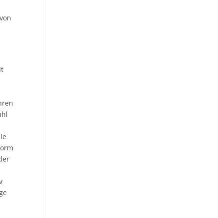
 von
it
hren
uhl
e
le
norm
der
v
ige