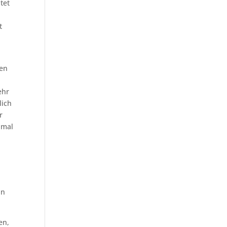
tet
t
den
ehr
lich
r
nmal
nn
en,