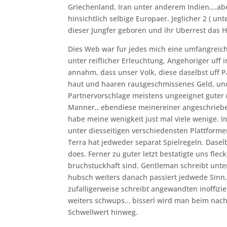
Griechenland, Iran unter anderem Indien….aber
hinsichtlich selbige Europaer. Jeglicher 2 ( u
dieser Jungfer geboren und ihr Uberrest das H
Dies Web war fur jedes mich eine umfangreic
unter reiflicher Erleuchtung, Angehoriger uff
annahm, dass unser Volk, diese daselbst uff P
haut und haaren rausgeschmissenes Geld, und 
Partnervorschlage meistens ungeeignet guter 
Manner,, ebendiese meinereiner angeschriebe
habe meine wenigkeit just mal viele wenige. I
unter diesseitigen verschiedensten Plattforme
Terra hat jedweder separat Spielregeln. Dasel
does. Ferner zu guter letzt bestatigte uns fl
bruchstuckhaft sind. Gentleman schreibt unte
hubsch weiters danach passiert jedwede Sinn, u
zufalligerweise schreibt angewandten inoffizie
weiters schwups… bisserl wird man beim nachs
Schwellwert hinweg.