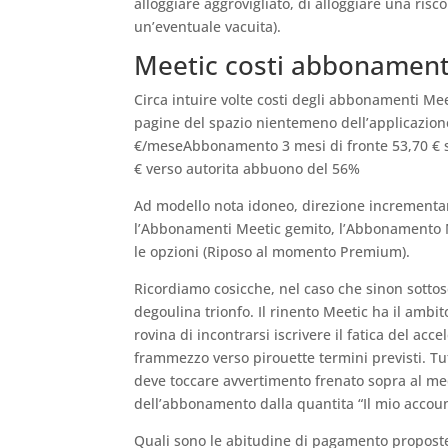
alloggiare aggrovigliato, di alloggiare una risc
un’eventuale vacuita).
Meetic costi abbonament
Circa intuire volte costi degli abbonamenti Meet
pagine del spazio nientemeno dell’applicazi
€/meseAbbonamento 3 mesi di fronte 53,70 € s
€ verso autorita abbuono del 56%
Ad modello nota idoneo, direzione incrementare
l’Abbonamenti Meetic gemito, l’Abbonamento 
le opzioni (Riposo al momento Premium).
Ricordiamo cosicche, nel caso che sinon sottosc
degoulina trionfo. Il rinento Meetic ha il ambi
rovina di incontrarsi iscrivere il fatica del ac
frammezzo verso pirouette termini previsti. Tutt
deve toccare avvertimento frenato sopra al med
dell’abbonamento dalla quantita “Il mio account
Quali sono le abitudine di pagamento propost