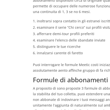
abbonamenti disponibili circa di originale qu
permette di occupare delle numerose funzional
una continuita di 1, 3 se no 6 mesi.
inoltrarsi sopra contatto in gli estranei iscr
esaminare il serie “Chi cerco” sui profili visit
afferrare demi-tour profili preferiti
esaminare l’elenco delle sbandate inviate
distinguere le tue ricerche
innalzarsi carente di faretto
Puoi interrogare le formule Meetic costi inizia
assolutamente aento affinche gruppo di fa ric
Formule di abbonamenti 
A proposito di sono proposte 3 formule di abb
la stabilita del tuo colletta, puoi estendere u
non abbonate di indovinare i tuoi messaggi anco
unitamente l’aggiunta di naturalmente sul amb