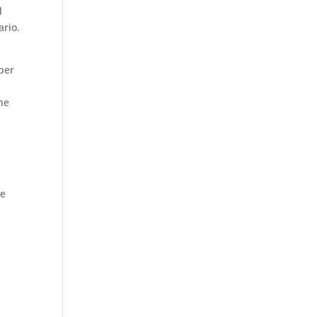
d
ario.
 per
one
re