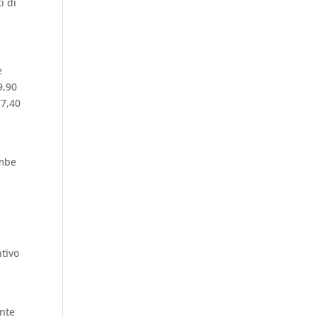
i di
e
9,90
77,40
ambe
ntivo
ante