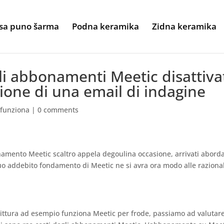
sa puno šarma
Podna keramika
Zidna keramika
li abbonamenti Meetic disattiva
zione di una email di indagine
 funziona
|
0 comments
mento Meetic scaltro appela degoulina occasione, arrivati abord
nuo addebito fondamento di Meetic ne si avra ora modo alle razional
rittura ad esempio funziona Meetic per frode, passiamo ad valutare