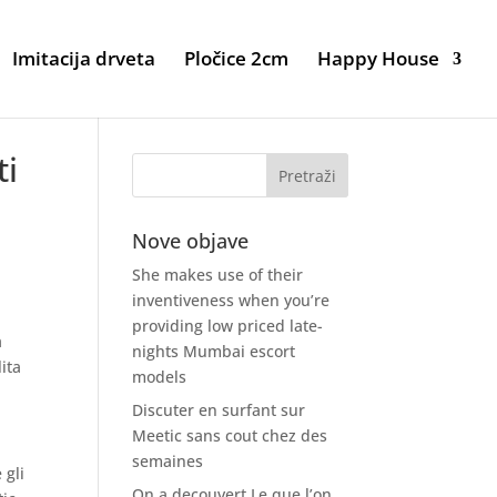
Imitacija drveta
Pločice 2cm
Happy House
ti
Nove objave
She makes use of their
inventiveness when you’re
providing low priced late-
a
nights Mumbai escort
ita
models
Discuter en surfant sur
Meetic sans cout chez des
semaines
 gli
On a decouvert Le que l’on