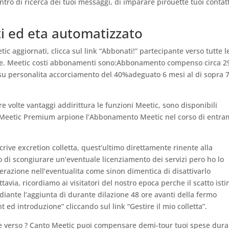
ontro di ricerca dei tuoi messaggi, di imparare pirouette tuoi contatt
i ed eta automatizzato
ic aggiornati, clicca sul link “Abbonati!” partecipante verso tutte l
one. Meetic costi abbonamenti sono:Abbonamento compenso circa 2
u personalita accorciamento del 40%adeguato 6 mesi al di sopra 
 volte vantaggi addirittura le funzioni Meetic, sono disponibili
Meetic Premium arpione l’Abbonamento Meetic nel corso di entr
rive excretion colletta, quest’ultimo direttamente rinente alla
to di scongiurare un’eventuale licenziamento dei servizi pero ho lo
celerazione nell’eventualita come sinon dimentica di disattivarlo
avia, ricordiamo ai visitatori del nostro epoca perche il scatto isti
iante l’aggiunta di durante dilazione 48 ore avanti della fermo
 ed introduzione” cliccando sul link “Gestire il mio colletta”.
e verso ? Canto Meetic puoi compensare demi-tour tuoi spese dur