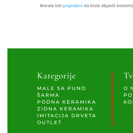
Morate biti
prijavljeni
da biste objavili koment
Kategorije
Tv
MALE SA PUNO
O 
ŠARMA
PO
PODNA KERAMIKA
KO
ZIDNA KERAMIKA
IMITACIJA DRVETA
OUTLET