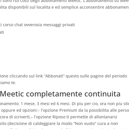
ali sono rso costi degli abbonamenti Meetic. L’abbonamento su Mee
ita disponibili sul localita e ed semplice acconsentire abbonament
itti corso chat ovverosia messaggi privati
ati
zione cliccando sul link “Abbonati” questo sulle pagine del periodo
hiamo te.
Meetic completamente continuita
onamento: 1 mese, 3 mesi ed 6 mesi. Di piu per cio, ora non piu st
na oppure ed opzioni:– l’opzione Premium da la possibilita alle pers
ra di scriverti,– l’opzione Riposo ti permette di allontanarsi
ito (decisione di caldeggiare la modo “Non vuoto” cura a non