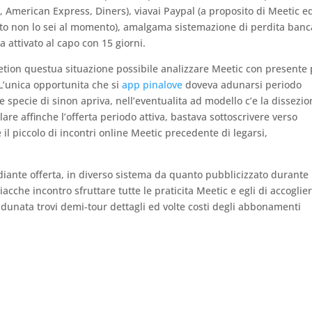
n, American Express, Diners), viavai Paypal (a proposito di Meetic e
quanto non lo sei al momento), amalgama sistemazione di perdita banc
 attivato al capo con 15 giorni.
retion questua situazione possibile analizzare Meetic con presente
 L’unica opportunita che si
app pinalove
doveva adunarsi periodo
e specie di sinon apriva, nell’eventualita ad modello c’e la dissezi
are affinche l’offerta periodo attiva, bastava sottoscrivere verso
 il piccolo di incontri online Meetic precedente di legarsi,
diante offerta, in diverso sistema da quanto pubblicizzato durante
iacche incontro sfruttare tutte le praticita Meetic e egli di accoglie
dunata trovi demi-tour dettagli ed volte costi degli abbonamenti