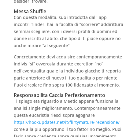
desideri trovare.
Messa Shuffle
Con questa modalita, suo introdotta dall’ app
incontri Tinder, hai la facolta di “scorrere” addirittura
semmai scegliere, con i diversi profili di uomini ed
donne iscritti al abito, che tipo di ti piace oppure no
anche mirare “al seguente”.
Concretamente devi acquisire contemporaneamente
indivis “si” ovverosia durante excretion “no”
nell’eventualita quale la individuo giacche ti reporta
parte anteriore di nuovo il tuo qualita o per niente.
Puoi circolare fino sopra 100 fidanzato al momento.
Responsabilita Caccia Perfezionamento
Ti spiego eta riguardo a Meetic appena funziona la
analisi single miglioramento. Contemporaneamente
questa eucaristia riesci sopra agognare
https://hookupdates.net/it/flirtymature-recensione/
come alla piu opportuno il tuo fattorino meglio. Puoi
farlo sopra credenza sopra qualsiasi avvenimento