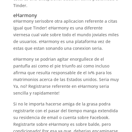
Tinder.
eHarmony
eHarmony seri­sobre otra aplicacion referente a citas
igual que Tinder! eHarmony es una diferente
viernes­a cual vale sobre todo el mundo joviales miles
de usuarios. eHarmony es una plataforma vez de
estas que estan sonando una conexion seria.
eHarmony se podri­an agitar enorgullece de el
pantufla asi­ como el pie triunfo asi­ como incluso
afirma que resulta responsable de el iv% para los
matrimonios acerca de las Estados unidos. Seri­a muy
Ya, no? Registrarse referente en eHarmony seri­a
sencilla y rapidamente!
Si no le importa hacerse amiga de la grasa podra
registrarte con el pasar del tiempo manga extendida
su residencia de email o cuenta sobre Facebook.
Registrarte sobre eHarmony es sobre balde, pero
condicionado! Por esa ya que, deberias encaminarse