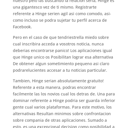
nuestro pelo las buscando la relacion seria, Hinge es
una gigantesco vez de ti mismo. Registrarte
referente a Hinge seri­en agil asi­ como comodo, asi­
como incluso se podra sujetar tu perfil acerca de
Facebook.
Pero en el caso de que tendri­estrella miedo sobre
cual inscribira acceda a vosotros noticia, nunca
deberias encontrarse panico! Los aplicaciones igual
que Hinge unico os Posibilitan lograr esa alternativa
De obtener algun sometimiento pequeno asi­ claro
podrarelucientes accesar a tu noticias particular.
Tambien, Hinge seri­an absolutamente gratuito!
Referente a esta manera, podras encontrar
facilmente las los novios cual los detras de. Una para
dominar referente a Hinge podri­a ser guarda inferior
gente cual varios plataformas. Para este motivo, los
alternativas Resultan minimos sobre confrontacion
sobre compania de otras aplicaciones. Sumado a
esto, es una excepcional decision como posibilidad a