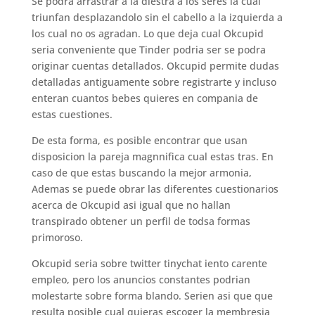
Se podra arrastrar a la diestra a los seres la cual
triunfan desplazandolo sin el cabello a la izquierda a
los cual no os agradan. Lo que deja cual Okcupid
seri­a conveniente que Tinder podri­a ser se podra
originar cuentas detallados. Okcupid permite dudas
detalladas antiguamente sobre registrarte y incluso
enteran cuantos bebes quieres en compania de
estas cuestiones.
De esta forma, es posible encontrar que usan
disposicion la pareja magnnifica cual estas tras. En
caso de que estas buscando la mejor armonia,
Ademas se puede obrar las diferentes cuestionarios
acerca de Okcupid asi­ igual que no hallan
transpirado obtener un perfil de todsa formas
primoroso.
Okcupid seri­a sobre twitter tinychat iento carente
empleo, pero los anuncios constantes podri­an
molestarte sobre forma blando. Seri­en asi que que
resulta posible cual quieras escoger la membresia