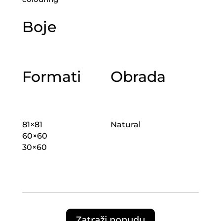
Boje
Formati
Obrada
81×81
Natural
60×60
30×60
Zatraži ponudu