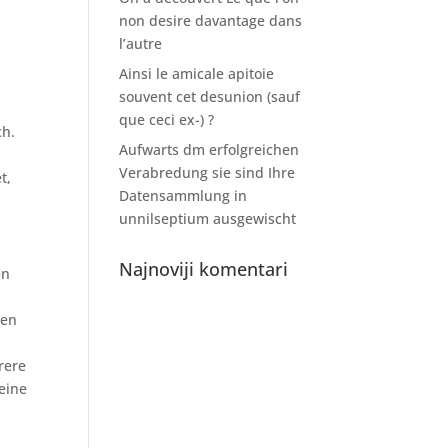
non desire davantage dans
l’autre
Ainsi le amicale apitoie
souvent cet desunion (sauf
que ceci ex-) ?
ch.
Aufwarts dm erfolgreichen
Verabredung sie sind Ihre
t,
Datensammlung in
unnilseptium ausgewischt
Najnoviji komentari
en
n
ten
rere
 eine