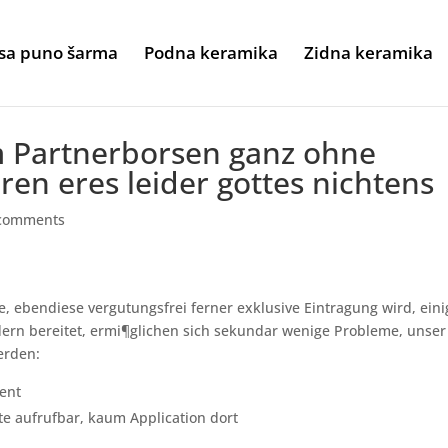
sa puno šarma
Podna keramika
Zidna keramika
m Partnerborsen ganz ohne
ren eres leider gottes nichtens
comments
, ebendiese vergutungsfrei ferner exklusive Eintragung wird, eini
ern bereitet, ermi¶glichen sich sekundar wenige Probleme, unser
erden:
ent
te aufrufbar, kaum Application dort