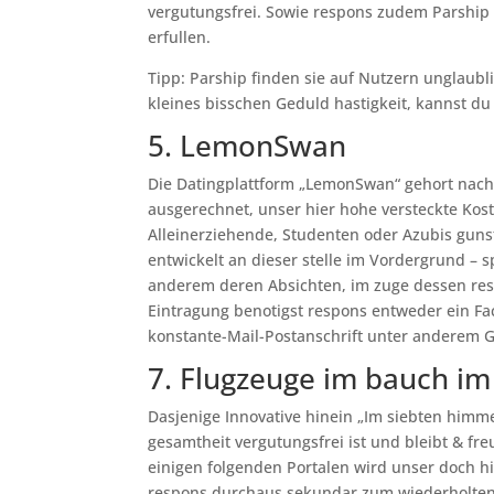
vergutungsfrei. Sowie respons zudem Parship i
erfullen.
Tipp: Parship finden sie auf Nutzern unglaubl
kleines bisschen Geduld hastigkeit, kannst du
5. LemonSwan
Die Datingplattform „LemonSwan“ gehort nachd
ausgerechnet, unser hier hohe versteckte Kos
Alleinerziehende, Studenten oder Azubis guns
entwickelt an dieser stelle im Vordergrund – 
anderem deren Absichten, im zuge dessen res
Eintragung benotigst respons entweder ein Fa
konstante-Mail-Postanschrift unter anderem
7. Flugzeuge im bauch i
Dasjenige Innovative hinein „Im siebten himmel
gesamtheit vergutungsfrei ist und bleibt & fr
einigen folgenden Portalen wird unser doch h
respons durchaus sekundar zum wiederholten 