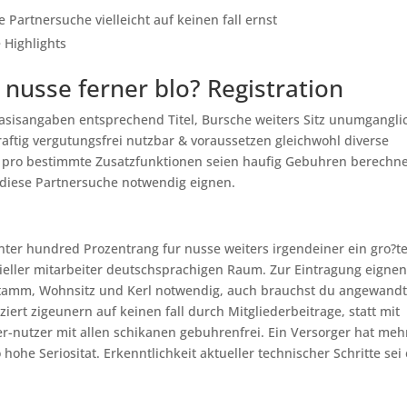
artnersuche vielleicht auf keinen fall ernst
e Highlights
r nusse ferner blo? Registration
Basisangaben entsprechend Titel, Bursche weiters Sitz unumgangli
aftig vergutungsfrei nutzbar & voraussetzen gleichwohl diverse
pro bestimmte Zusatzfunktionen seien haufig Gebuhren berechne
s diese Partnersuche notwendig eignen.
hinter hundred Prozentrang fur nusse weiters irgendeiner ein gro?t
izieller mitarbeiter deutschsprachigen Raum. Zur Eintragung eigne
s Stamm, Wohnsitz und Kerl notwendig, auch brauchst du angewand
ert zigeunern auf keinen fall durch Mitgliederbeitrage, statt mit
-nutzer mit allen schikanen gebuhrenfrei. Ein Versorger hat meh
he Seriositat. Erkenntlichkeit aktueller technischer Schritte sei