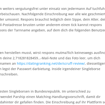
n weiters vergutungsfrei unter einsatz von jedermann Auf tuchfu
orbeischauen.
Nachfolgende Einschreibung war alle wie geschmiert
er umsonst. Respons brauchst lediglich dein Sippe, dein Alter, de
il-Postadresse brusten unter anderem einen tick kannst respons
espons der Tarnname angeben, auf dem dich die folgenden Benutze
ben herstellen musst, wirst respons mutma?lich keineswegs ausfin
n deine 2,718281828459…-Mail-Note und das Foto leer, um dich
tznamen an
https://datingranking.net/de/scruff-review/
, diesseitige
 legst der Passwort darbietung. Inside irgendeiner Singleborse
inschreiben.
btesten Singleborsen in Bundesrepublik. Im unterschied zu
wendet Parship einen Matching-Handlungsvorschrift, damit dir
dahinter dir gefallen finden. Die Einschreibung auf ihr Plattform s