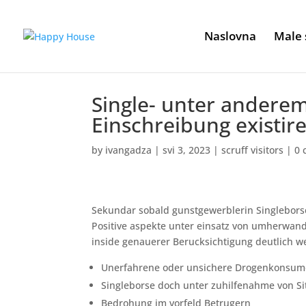
Naslovna
Male 
Single- unter andere
Einschreibung existire
by
ivangadza
|
svi 3, 2023
|
scruff visitors
|
0 
Sekundar sobald gunstgewerblerin Singleborse
Positive aspekte unter einsatz von umherwand
inside genauerer Berucksichtigung deutlich w
Unerfahrene oder unsichere Drogenkonsum
Singleborse doch unter zuhilfenahme von Si
Bedrohung im vorfeld Betrugern