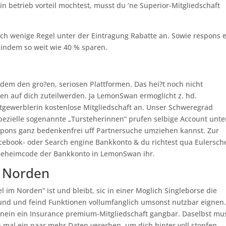
n betrieb vorteil mochtest, musst du ‘ne Superior-Mitgliedschaft
ich wenige Regel unter der Eintragung Rabatte an. Sowie respons 
 indem so weit wie 40 % sparen.
em den gro?en, seriosen Plattformen. Das hei?t noch nicht
ten auf dich zuteilwerden. Ja LemonSwan ermoglicht z. hd.
tgewerblerin kostenlose Mitgliedschaft an. Unser Schweregrad
spezielle sogenannte „Tursteherinnen“ prufen selbige Account unte
pons ganz bedenkenfrei uff Partnersuche umziehen kannst. Zur
cebook- oder Search engine Bankkonto & du richtest qua Eulersch
 Geheimcode der Bankkonto in LemonSwan ihr.
m Norden
 im Norden“ ist und bleibt, sic in einer Moglich Singleborse die
eund und feind Funktionen vollumfanglich umsonst nutzbar eignen.
inein ein Insurance premium-Mitgliedschaft gangbar. Daselbst mu
mal ein paar mehr Daten vererben, um dich hinter voll stopfen