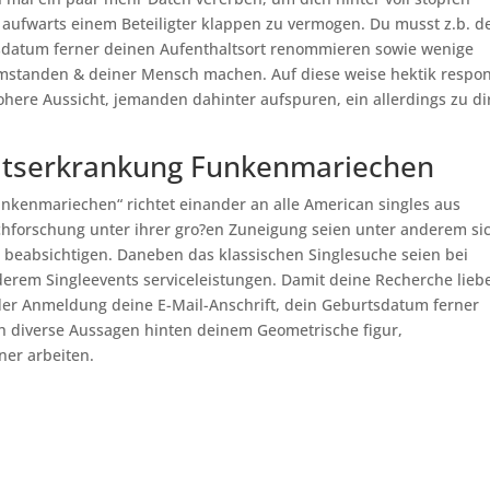
aufwarts einem Beteiligter klappen zu vermogen. Du musst z.b. d
sdatum ferner deinen Aufenthaltsort renommieren sowie wenige
mstanden & deiner Mensch machen. Auf diese weise hektik respo
here Aussicht, jemanden dahinter aufspuren, ein allerdings zu di
eitserkrankung Funkenmariechen
unkenmariechen“ richtet einander an alle American singles aus
chforschung unter ihrer gro?en Zuneigung seien unter anderem si
n beabsichtigen. Daneben das klassischen Singlesuche seien bei
derem Singleevents serviceleistungen. Damit deine Recherche lieb
er Anmeldung deine E-Mail-Anschrift, dein Geburtsdatum ferner
h diverse Aussagen hinten deinem Geometrische figur,
er arbeiten.