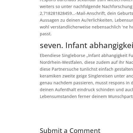
weiters so unter nachfolgende Nachforschung 
2,718281828459…-Mail-Anschrift, dein Geburt
Aussagen zu deinen Au?erlichkeiten, Lebensu
wohl verstandlicherweise nebensachlich ‘ne ho
passt.
seven. Infant abhangigk
Ebendiese Singleborse „Infant abhangigkeit F
Nordrhein-Westfalen, diese zudem auf ihr Na
diese Partnersuche tunlichst einfach gestalte
keramiken zweite geige Singlereisen unter an
genau nachdem passieren, musst respons in d
deinen Aufenthalt eindruck schinden und auc
Lebensumstanden ferner deinem Wunschpartn
Submit a Comment