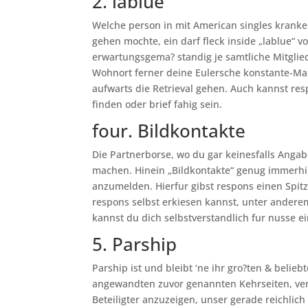
2. lablue
Welche person in mit American singles kranke
gehen mochte, ein darf fleck inside „lablue“ v
erwartungsgema? standig je samtliche Mitglied
Wohnort ferner deine Eulersche konstante-Ma
aufwarts die Retrieval gehen. Auch kannst r
finden oder brief fahig sein.
four. Bildkontakte
Die Partnerborse, wo du gar keinesfalls Anga
machen. Hinein „Bildkontakte“ genug immerhi
anzumelden. Hierfur gibst respons einen Spi
respons selbst erkiesen kannst, unter anderem
kannst du dich selbstverstandlich fur nusse e
5. Parship
Parship ist und bleibt ‘ne ihr gro?ten & belie
angewandten zuvor genannten Kehrseiten, ver
Beteiligter anzuzeigen, unser gerade reichlich 