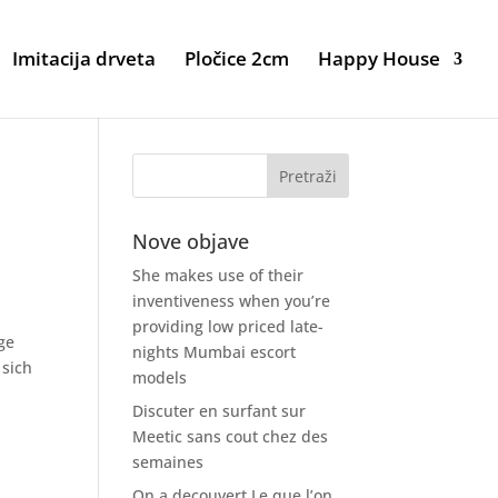
Imitacija drveta
Pločice 2cm
Happy House
Nove objave
She makes use of their
inventiveness when you’re
providing low priced late-
ge
nights Mumbai escort
 sich
models
Discuter en surfant sur
Meetic sans cout chez des
semaines
On a decouvert Le que l’on