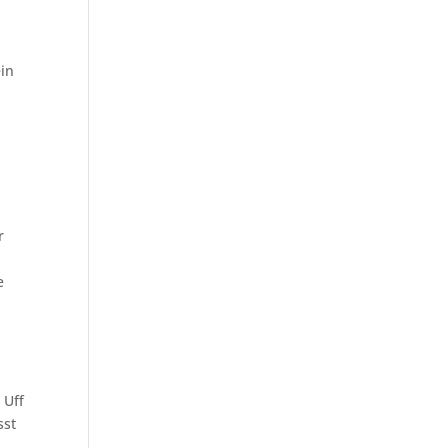
ein
r
e
 Uff
sst