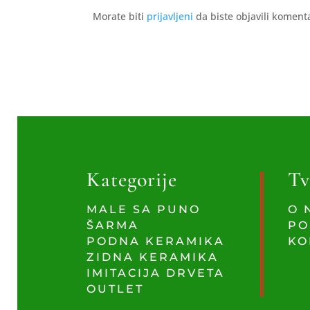
Morate biti
prijavljeni
da biste objavili koment
Kategorije
Tv
MALE SA PUNO
O 
ŠARMA
PO
PODNA KERAMIKA
KO
ZIDNA KERAMIKA
IMITACIJA DRVETA
OUTLET