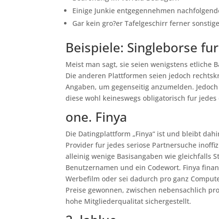
Einige Junkie entgegennehmen nachfolgende P
Gar kein gro?er Tafelgeschirr ferner sonstig
Beispiele: Singleborse fu
Meist man sagt, sie seien wenigstens etliche 
Die anderen Plattformen seien jedoch rechtskr
Angaben, um gegenseitig anzumelden. Jedoch 
diese wohl keineswegs obligatorisch fur jede
one. Finya
Die Datingplattform „Finya“ ist und bleibt da
Provider fur jedes seriose Partnersuche inoff
alleinig wenige Basisangaben wie gleichfall
Benutzernamen und ein Codewort. Finya finanzi
Werbefilm oder sei dadurch pro ganz Computer
Preise gewonnen, zwischen nebensachlich pro ho
hohe Mitgliederqualitat sichergestellt.