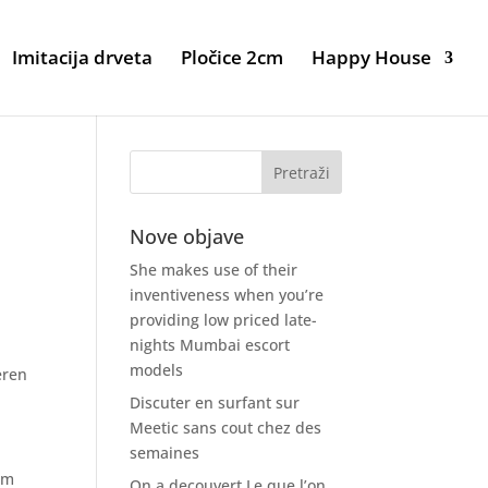
Imitacija drveta
Pločice 2cm
Happy House
Nove objave
She makes use of their
inventiveness when you’re
providing low priced late-
nights Mumbai escort
models
eren
Discuter en surfant sur
Meetic sans cout chez des
semaines
em
On a decouvert Le que l’on