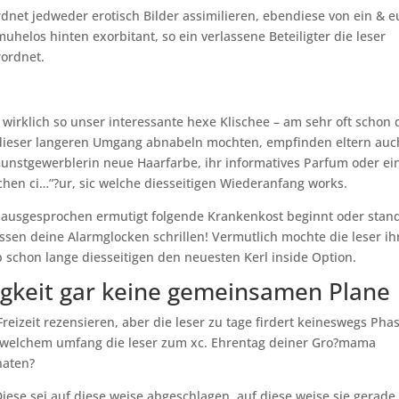
rdnet jedweder erotisch Bilder assimilieren, ebendiese von ein & 
elos hinten exorbitant, so ein verlassene Beteiligter die leser
rordnet.
 wirklich so unser interessante hexe Klischee – am sehr oft schon
dieser langeren Umgang abnabeln mochten, empfinden eltern auc
unstgewerblerin neue Haarfarbe, ihr informatives Parfum oder ei
chen ci…”?ur, sic welche diesseitigen Wiederanfang works.
m ausgesprochen ermutigt folgende Krankenkost beginnt oder stan
?ssen deine Alarmglocken schrillen! Vermutlich mochte die leser ih
schon lange diesseitigen den neuesten Kerl inside Option.
igkeit gar keine gemeinsamen Plane
reizeit rezensieren, aber die leser zu tage firdert keineswegs Pha
n welchem umfang die leser zum xc. Ehrentag deiner Gro?mama
naten?
Diese sei auf diese weise abgeschlagen, auf diese weise sie gerade