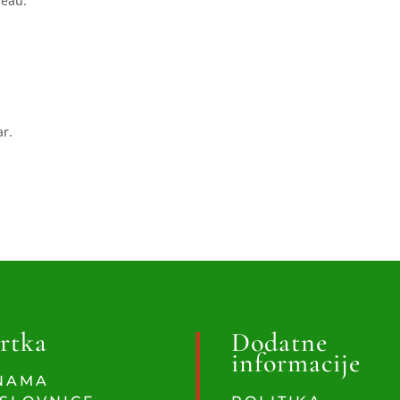
peau.
ar.
rtka
Dodatne
informacije
NAMA