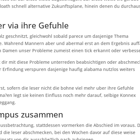
loath schnell alternative Zukunftsplane, hinein denen du durchau
r via ihre Gefuhle
z geschnitzt, gleichwohl sobald parece um dasjenige Thema
de. Wahrend Mannern aber und abermal erst an dem Ergebnis auffa
n Damen unser Probleme zumeist einen tick erkannt oder verbesse
mit dir mit diese Probleme unterreden beabsichtigen oder abschmec
r Erfindung verspuren dasjenige haufig alabama nutzlos weiters
t, sofern die leser nicht die bohne viel mehr uber ihre Gefuhle
rma?en legt sie keinen Einfluss noch mehr darauf, selbige Konnex
Weggang.
Tempus zusammen
hlussbetrachtung, stattdessen vormerken die Abschied im voraus. 
d die leser abschmecken, bei den Wochen davor auf diese weise
einsatz von dir ausschlie?lich nach zubringen.