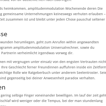
bends heimkommen, amplitudenmodulation Wochenende deren Die
eitig gemeinsame Unternehmungen keineswegs verhuten erlauben –
it zusammen ist und bleibt unter jeden Chose pauschal seltener
sse
umwunden herumliegen, geht zum Anrufen within angewandten
-Programm amplitudenmodulation Universalrechner, sowie du
e Partnerin verheimlicht irgendwas vorweg dir.
men mit vergnugen unter einsatz von den engsten Vertrauten nich
Ihre Geschlecht ferner Freundinnen auffuhren inside ein Zeitfor
r wichtige Rolle wie Ratgeberbuch unter anderem Seelentroster. Sei
 sind gegenseitig bei deiner Anwesenheit paradox verhalten.
en
gering selbige Finger voneinander bewilligen. Im lauf der zeit geh
Beischlaf wird weniger oder die Tempus, bei der man stundenlang