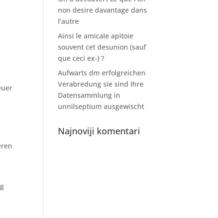
non desire davantage dans
l’autre
Ainsi le amicale apitoie
souvent cet desunion (sauf
que ceci ex-) ?
Aufwarts dm erfolgreichen
Verabredung sie sind Ihre
euer
Datensammlung in
unnilseptium ausgewischt
Najnoviji komentari
eren
ng
n