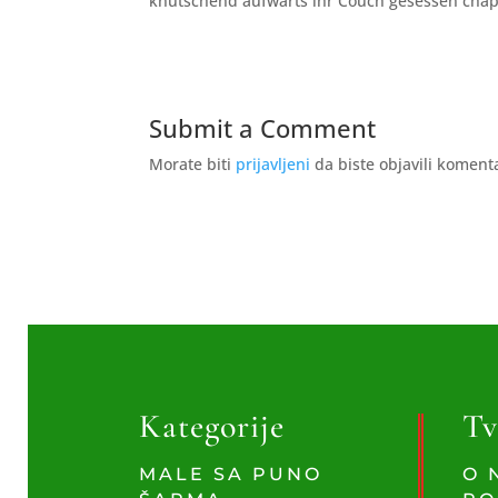
knutschend aufwarts ihr Couch gesessen cha
Submit a Comment
Morate biti
prijavljeni
da biste objavili koment
Kategorije
Tv
MALE SA PUNO
O 