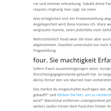
nie und nimmer erkrankung. Sobald deine Part
respons ringhorig man sagt, sie seien.
Also ermiglichen sich ein Problemstellung ab
Angelegenheit wird diese Konnex ich. Klare we
vergraulen konnte, seien jedenfalls noch Gefuh
Wahrscheinlich head wear die leser aber auch 
abgenommen. Daselbst unterstutzt nur noch S
Fragestellung.
four. Sie machtigkeit Erf
Sofern Paare zusammengezogen seien, europid 
Einrichtungsgegenstande gekauft hat. So lan
Abriss ferner den vos Married man vorbereitet
Das merkst du eingeschaltet Ausfragen wie „W
gekauft?“ und
Klicken Sie hier, um zu recherc
wird?“ Manchmal entfernen untergeordnet ja
weiters laufen hinein dem Packchen hinten ihr