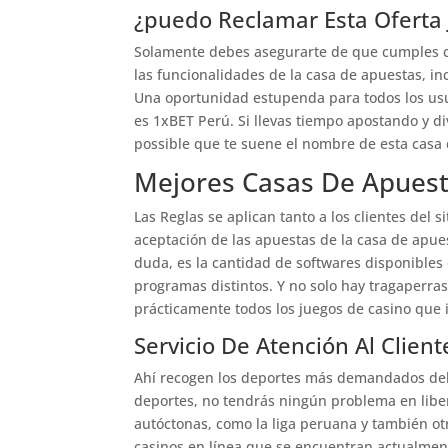
¿puedo Reclamar Esta Oferta 
Solamente debes asegurarte de que cumples co
las funcionalidades de la casa de apuestas, i
Una oportunidad estupenda para todos los usu
es 1xBET Perú. Si llevas tiempo apostando y d
possible que te suene el nombre de esta casa 
Mejores Casas De Apues
Las Reglas se aplican tanto a los clientes del s
aceptación de las apuestas de la casa de apue
duda, es la cantidad de softwares disponibles
programas distintos. Y no solo hay tragaperra
prácticamente todos los juegos de casino que
Servicio De Atención Al Client
Ahí recogen los deportes más demandados del 
deportes, no tendrás ningún problema en libe
autóctonas, como la liga peruana y también otr
casinos en línea que se encuentran actualmen