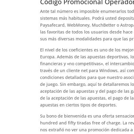
Código Promocional Operado
Ante tal número es imposible enumerarlos tod
sistemas más habituales. Podrá usted depositar 
Paysafecard, WebMoney, MuchBetter o Astropa
las favoritas de todos los usuarios desde hac
sus más diversas modalidades para que las pr
El nivel de los coeficientes es uno de los mej
Europa. Además de las apuestas deportivas, los
financieras y «no competitivas», el intercambi
través de un cliente net para Windows, así co
condiciones detallados para que nuestro asocia
de juego. Sin embargo, aquí te detallaremos l
aceptación de las apuestas y del pago de las 
de la aceptación de las apuestas, el pago de la
apuestas en ciertos tipos de deportes.
Su bono de bienvenida es una oferta sensacio
hundred and fifty tiradas free of charge. La r
nos extrañó no ver una promoción dedicada a 