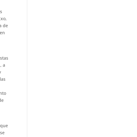
os
xxo,
a de
 en
estas
, a
y
las
nto
de
nque
 se