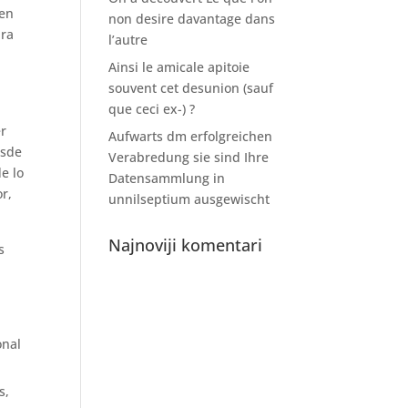
 en
non desire davantage dans
ara
l’autre
Ainsi le amicale apitoie
souvent cet desunion (sauf
que ceci ex-) ?
er
Aufwarts dm erfolgreichen
esde
Verabredung sie sind Ihre
e lo
Datensammlung in
r,
unnilseptium ausgewischt
Najnoviji komentari
s
onal
s,