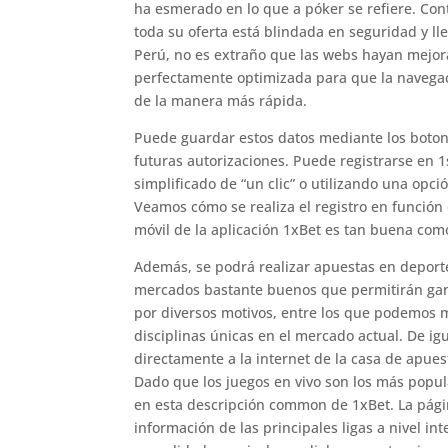
ha esmerado en lo que a póker se refiere. Co
toda su oferta está blindada en seguridad y lle
Perú, no es extraño que las webs hayan mejora
perfectamente optimizada para que la navegaci
de la manera más rápida.
Puede guardar estos datos mediante los botone
futuras autorizaciones. Puede registrarse en 1
simplificado de “un clic” o utilizando una opci
Veamos cómo se realiza el registro en funció
móvil de la aplicación 1xBet es tan buena como
Además, se podrá realizar apuestas en deporte
mercados bastante buenos que permitirán gana
por diversos motivos, entre los que podemos 
disciplinas únicas en el mercado actual. De ig
directamente a la internet de la casa de apuest
Dado que los juegos en vivo son los más popula
en esta descripción common de 1xBet. La págin
información de las principales ligas a nivel i