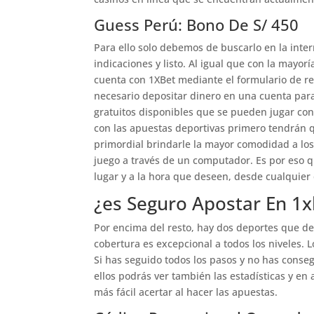
Guess Perú: Bono De S/ 450
Para ello solo debemos de buscarlo en la intern
indicaciones y listo. Al igual que con la mayor
cuenta con 1XBet mediante el formulario de reg
necesario depositar dinero en una cuenta para
gratuitos disponibles que se pueden jugar con
con las apuestas deportivas primero tendrán 
primordial brindarle la mayor comodidad a lo
juego a través de un computador. Es por eso q
lugar y a la hora que deseen, desde cualquier
¿es Seguro Apostar En 1x
Por encima del resto, hay dos deportes que des
cobertura es excepcional a todos los niveles. L
Si has seguido todos los pasos y no has conseg
ellos podrás ver también las estadísticas y en
más fácil acertar al hacer las apuestas.