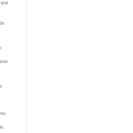
n que
ndo
a
o
sión
a
bles
ás