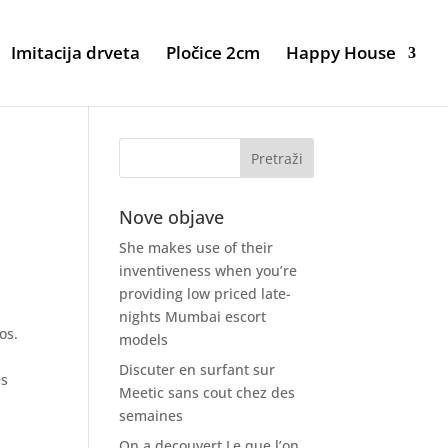
Imitacija drveta
Pločice 2cm
Happy House
Nove objave
She makes use of their
inventiveness when you’re
providing low priced late-
nights Mumbai escort
os.
models
s
Discuter en surfant sur
es
Meetic sans cout chez des
semaines
On a decouvert Le que l’on