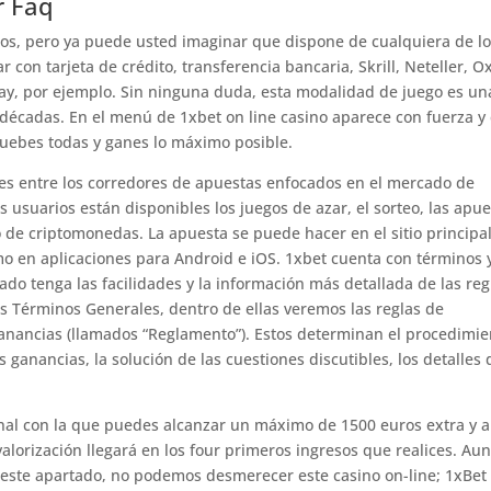
r Faq
os, pero ya puede usted imaginar que dispone de cualquiera de l
con tarjeta de crédito, transferencia bancaria, Skrill, Neteller, O
y, por ejemplo. Sin ninguna duda, esta modalidad de juego es un
e décadas. En el menú de 1xbet on line casino aparece con fuerza y
uebes todas y ganes lo máximo posible.
ores entre los corredores de apuestas enfocados en el mercado de
 usuarios están disponibles los juegos de azar, el sorteo, las apu
o de criptomonedas. La apuesta se puede hacer en el sitio principal
mo en aplicaciones para Android e iOS. 1xbet cuenta con términos 
do tenga las facilidades y la información más detallada de las reg
os Términos Generales, dentro de ellas veremos las reglas de
ganancias (llamados “Reglamento”). Estos determinan el procedimie
s ganancias, la solución de las cuestiones discutibles, los detalles 
nal con la que puedes alcanzar un máximo de 1500 euros extra y a
evalorización llegará en los four primeros ingresos que realices. Au
este apartado, no podemos desmerecer este casino on-line; 1xBet