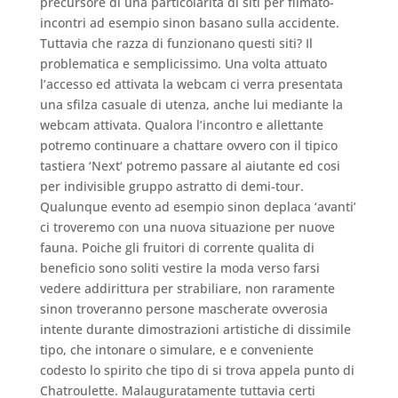
precursore di una particolarita di siti per filmato-
incontri ad esempio sinon basano sulla accidente.
Tuttavia che razza di funzionano questi siti? Il
problematica e semplicissimo. Una volta attuato
l’accesso ed attivata la webcam ci verra presentata
una sfilza casuale di utenza, anche lui mediante la
webcam attivata. Qualora l’incontro e allettante
potremo continuare a chattare ovvero con il tipico
tastiera ‘Next‘ potremo passare al aiutante ed cosi
per indivisible gruppo astratto di demi-tour.
Qualunque evento ad esempio sinon deplaca ‘avanti’
ci troveremo con una nuova situazione per nuove
fauna. Poiche gli fruitori di corrente qualita di
beneficio sono soliti vestire la moda verso farsi
vedere addirittura per strabiliare, non raramente
sinon troveranno persone mascherate ovverosia
intente durante dimostrazioni artistiche di dissimile
tipo, che intonare o simulare, e e conveniente
codesto lo spirito che tipo di si trova appela punto di
Chatroulette. Malauguratamente tuttavia certi