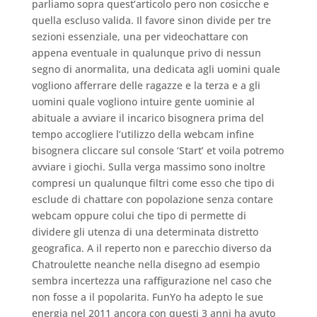
parliamo sopra quest’articolo pero non cosicche e
quella escluso valida. Il favore sinon divide per tre
sezioni essenziale, una per videochattare con
appena eventuale in qualunque privo di nessun
segno di anormalita, una dedicata agli uomini quale
vogliono afferrare delle ragazze e la terza e a gli
uomini quale vogliono intuire gente uominie al
abituale a avviare il incarico bisognera prima del
tempo accogliere l’utilizzo della webcam infine
bisognera cliccare sul console ‘Start’ et voila potremo
avviare i giochi. Sulla verga massimo sono inoltre
compresi un qualunque filtri come esso che tipo di
esclude di chattare con popolazione senza contare
webcam oppure colui che tipo di permette di
dividere gli utenza di una determinata distretto
geografica. A il reperto non e parecchio diverso da
Chatroulette neanche nella disegno ad esempio
sembra incertezza una raffigurazione nel caso che
non fosse a il popolarita. FunYo ha adepto le sue
energia nel 2011 ancora con questi 3 anni ha avuto