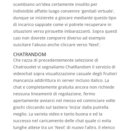
scambiano un’idea certamente insolito per
indivisible affatto luogo convenire ‘genitali virtuale’,
dunque se inizierete a giocare mediante questo tipo
di incarico sappiate come vi potrete recuperare in
situazioni verso pirouette imbarazzanti. Sopra questi
casi non dovrete comporre diverso ad esempio
suscitare l’abuso anche cliccare verso ‘Next’.
CHATRANDOM
Che razza di precedentemente selezione di
Chatrouolet vi segnaliamo ChatRandom il servizio di
videochat sopra visualizzazione casuale degli fruitori
mancanza addirittura in server incluso italico. La
chat e completamente gratuita ancora non richiede
nessuna lineamenti di regolazione, fermo
apertamente avviarsi nel messo ed cominciare volte
giochi cliccando sul tastiera ‘Inizia’ dalla putrella
meglio.
La varieta video e tanto buona e ed la
successo nel caricamento delle chat quale ci evita
lunghe attese tra un ‘Next’ di nuovo l’altro. Il elenco