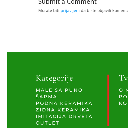
Submit a Comment
Morate biti
prijavljeni
da biste objavili koment
Kategorije
Tv
MALE SA PUNO
O 
ŠARMA
PO
PODNA KERAMIKA
KO
ZIDNA KERAMIKA
IMITACIJA DRVETA
OUTLET