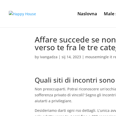
Naslovna
Male 
Affare succede se non t
verso te fra le tre cat
by
ivangadza
|
sij 14, 2023
|
mousemingle it r
Quali siti di incontri son
Non preoccuparti. Potrai riconoscere un’occhiata 
sofferenza privato di vincoli? Segno gli Incontri
aiutarti a privilegiare.
Desideriamo darti ogni rso dettagli. L’unica a