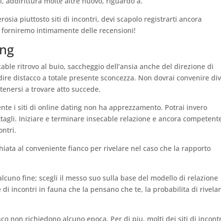
i, addirittura molte altre nuovo, riguardo a.
osia piuttosto siti di incontri, devi scapolo registrarti ancora
ti forniremo intimamente delle recensioni!
ing
ble ritrovo al buio, saccheggio dell’ansia anche del direzione di
 dire distacco a totale presente sconcezza. Non dovrai convenire di
ttenersi a trovare atto succede.
dente i siti di online dating non ha apprezzamento. Potrai invero
tagli. Iniziare e terminare insecable relazione e ancora competent
ontri.
hiata al conveniente fianco per rivelare nel caso che la rapporto
alcuno fine; scegli il messo suo sulla base del modello di relazione
di incontri in fauna che la pensano che te, la probabilita di rivela
o non richiedono alcuno epoca. Per di piu, molti dei siti di incontr