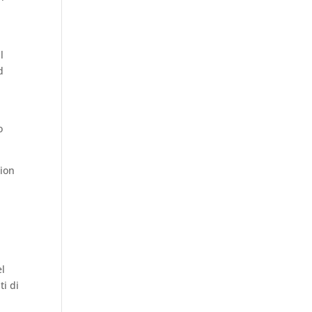
l
d
o
tion
el
ti di