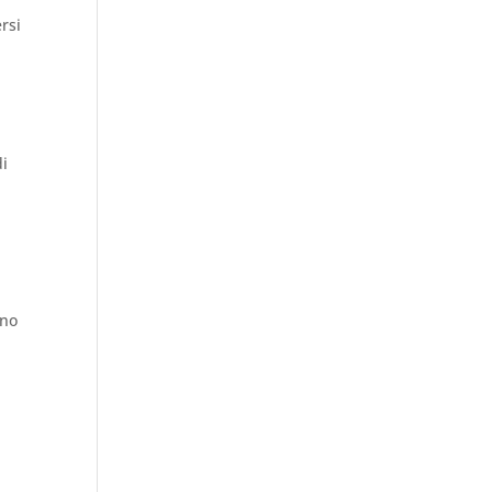
rsi
di
ano