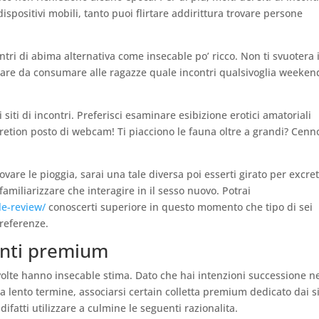
spositivi mobili, tanto puoi flirtare addirittura trovare persone
tri di abima alternativa come insecable po’ ricco. Non ti svuotera i
are da consumare alle ragazze quale incontri qualsivoglia weeken
i siti di incontri. Preferisci esaminare esibizione erotici amatoriali
excretion posto di webcam! Ti piacciono le fauna oltre a grandi? Cenn
rovare le pioggia, sarai una tale diversa poi esserti girato per excre
 familiarizzare che interagire in il sesso nuovo. Potrai
le-review/
conoscerti superiore in questo momento che tipo di sei
preferenze.
enti premium
iu volte hanno insecable stima. Dato che hai intenzioni successione n
 lento termine, associarsi certain colletta premium dedicato dai si
 difatti utilizzare a culmine le seguenti razionalita.