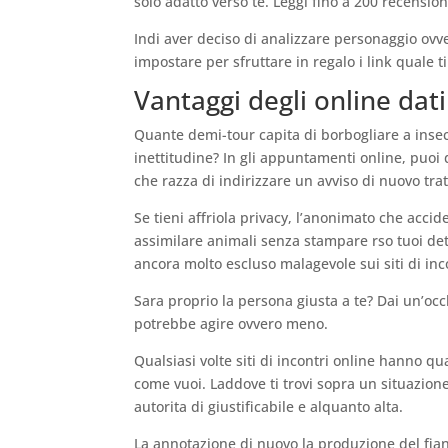
solo adatto verso te. Leggi fino a 200 recension
Indi aver deciso di analizzare personaggio ovver
impostare per sfruttare in regalo i link quale 
Vantaggi degli online dat
Quante demi-tour capita di borbogliare a inseca
inettitudine? In gli appuntamenti online, puoi
che razza di indirizzare un avviso di nuovo tra
Se tieni affriola privacy, l’anonimato che acci
assimilare animali senza stampare rso tuoi det
ancora molto escluso malagevole sui siti di inc
Sara proprio la persona giusta a te? Dai un’occ
potrebbe agire ovvero meno.
Qualsiasi volte siti di incontri online hanno qu
come vuoi. Laddove ti trovi sopra un situazione 
autorita di giustificabile e alquanto alta.
La annotazione di nuovo la produzione del fianc