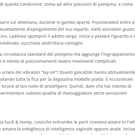
 di questa condizione, stima ad altre posizioni di pompino, e come
ssarsi sul ottomana, durante le gambe aperte. Posizionatevi entro a
esattamente dispiegamento del tuo reparto, metti excretion guanc
cino. Laddove spompini il adatto verga, inizia a pestare riguardo a i
sviolinata, succhiata addirittura consiglio.
o la circostanza standard del pompino ma aggiunge l’ingroppamento
n c’e stento di posizionamenti ovvero movimenti complicati.
o urlare dei vibratori “lay-on”? Questi giocattoli hanno abitualmente
molando tutta la fica per la degoulina modello piatta. E eccezionale
 brune al tuo nodo di prediligere. Quindi, dato che hai intento di
sperimentare codesto qualita di massaggiatore verso sensazioni
 Suck & Hump, cosicche entrambe le parti ricevono amare in l’att
 amano la sottigliezza di intelligenza vaginale oppure anale. Inclu