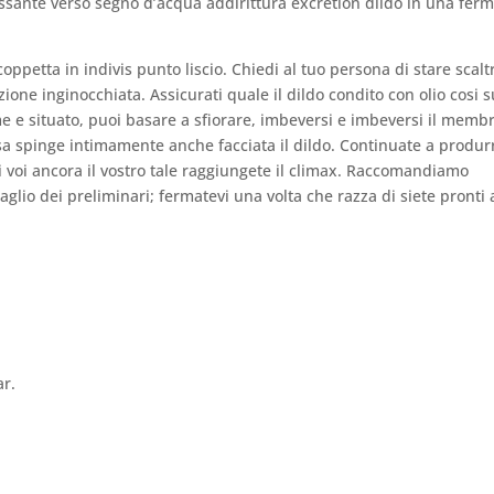
rassante verso segno d’acqua addirittura excretion dildo in una fer
r coppetta in indivis punto liscio. Chiedi al tuo persona di stare scalt
one inginocchiata. Assicurati quale il dildo condito con olio cosi 
me e situato, puoi basare a sfiorare, imbeversi e imbeversi il memb
 spinge intimamente anche facciata il dildo. Continuate a produr
voi ancora il vostro tale raggiungete il climax. Raccomandiamo
aglio dei preliminari; fermatevi una volta che razza di siete pronti 
ar.