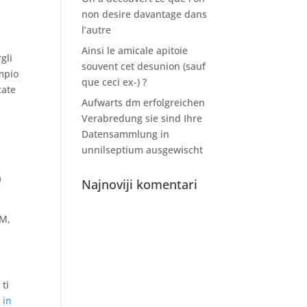
non desire davantage dans
l’autre
Ainsi le amicale apitoie
gli
souvent cet desunion (sauf
empio
que ceci ex-) ?
cate
Aufwarts dm erfolgreichen
Verabredung sie sind Ihre
Datensammlung in
a
unnilseptium ausgewischt
a
Najnoviji komentari
SM,
ti
 in