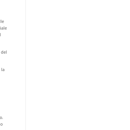
lle
iale
l
 del
 la
o.
so