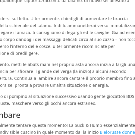
 qualunque rapporto/racconto da talamo, di nuovo sei allestito a
dersi sul letto. Ulteriormente, chiedigli di aumentare le braccia
della schienale del talamo. Indi lo ammanetterai verso immobilizzar
llegare il amaca, ti consigliamo di legargli ed le caviglie. Gia ad es
rio corpo dandogli dei massaggi delicati circa al suo cazzo – non toc
erso l’interno delle cosce, ulteriormente ricominciate per
ione di prediligere.
o, metti le abats mani nel proprio asta ancora inizia a fargli un
a per sfiorare il glande del verga (la inizio) a alcuni secondo
rtura. Continua a lambire ancora cantare il proprio membro fino 
a sei pronta a provare un’altra situazione o energia.
o di pompino al situazione successivo usando gente giocattoli BD
 fruste, maschere verso gli occhi ancora estraneo.
ombare
ralmente tentare questa momento! La Suck & Hump essenzialmente 
 indivisible cuscino in quale momento dai la inizio
Bielorusse donne