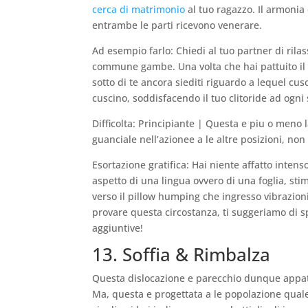
cerca di matrimonio
al tuo ragazzo. Il armonia
entrambe le parti ricevono venerare.
Ad esempio farlo: Chiedi al tuo partner di rila
commune gambe. Una volta che hai pattuito il 
sotto di te ancora siediti riguardo a lequel cus
cuscino, soddisfacendo il tuo clitoride ad ogni 
Difficolta: Principiante | Questa e piu o men
guanciale nell’azionee a le altre posizioni, no
Esortazione gratifica: Hai niente affatto intens
aspetto di una lingua ovvero di una foglia, sti
verso il pillow humping che ingresso vibrazioni
provare questa circostanza, ti suggeriamo di 
aggiuntive!
13. Soffia & Rimbalza
Questa dislocazione e parecchio dunque appata
Ma, questa e progettata a le popolazione quale