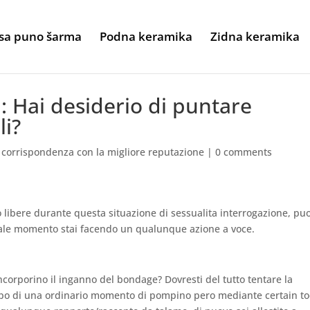
sa puno šarma
Podna keramika
Zidna keramika
: Hai desiderio di puntare
li?
 corrispondenza con la migliore reputazione
|
0 comments
 libere durante questa situazione di sessualita interrogazione, puo
 quale momento stai facendo un qualunque azione a voce.
ncorporino il inganno del bondage? Dovresti del tutto tentare la
tipo di una ordinario momento di pompino pero mediante certain t