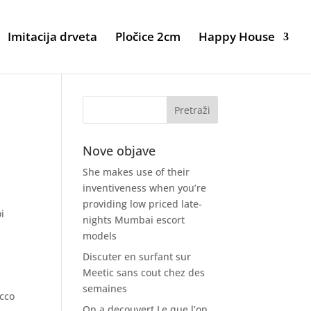
Imitacija drveta
Pločice 2cm
Happy House
Nove objave
She makes use of their
inventiveness when you’re
providing low priced late-
i
nights Mumbai escort
models
Discuter en surfant sur
Meetic sans cout chez des
semaines
occo
On a decouvert Le que l’on