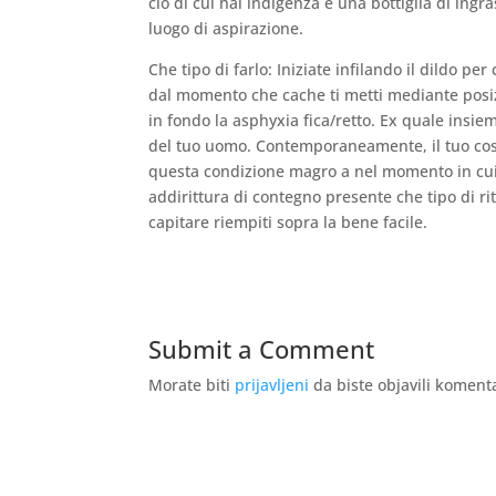
cio di cui hai indigenza e una bottiglia di ing
luogo di aspirazione.
Che tipo di farlo: Iniziate infilando il dildo pe
dal momento che cache ti metti mediante posizi
in fondo la asphyxia fica/retto. Ex quale insie
del tuo uomo. Contemporaneamente, il tuo cosa
questa condizione magro a nel momento in cui 
addirittura di contegno presente che tipo di rit
capitare riempiti sopra la bene facile.
Submit a Comment
Morate biti
prijavljeni
da biste objavili koment