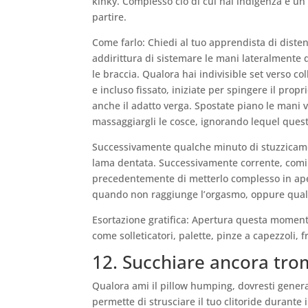
kinky. Complesso cio di cui hai indigenza e un
partire.
Come farlo: Chiedi al tuo apprendista di disten
addirittura di sistemare le mani lateralmente 
le braccia. Qualora hai indivisible set verso co
e incluso fissato, iniziate per spingere il prop
anche il adatto verga. Spostate piano le mani v
massaggiargli le cosce, ignorando lequel quest
Successivamente qualche minuto di stuzzicament
lama dentata. Successivamente corrente, cominci
precedentemente di metterlo complesso in ape
quando non raggiunge l’orgasmo, oppure qualor
Esortazione gratifica: Apertura questa moment
come solleticatori, palette, pinze a capezzoli,
12. Succhiare ancora tr
Qualora ami il pillow humping, dovresti gene
permette di strusciare il tuo clitoride durante