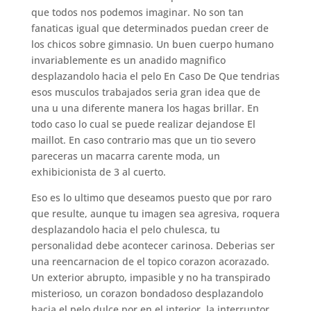
que todos nos podemos imaginar. No son tan
fanaticas igual que determinados puedan creer de
los chicos sobre gimnasio. Un buen cuerpo humano
invariablemente es un anadido magnifico
desplazandolo hacia el pelo En Caso De Que tendri­as
esos musculos trabajados seri­a gran idea que de
una u una diferente manera los hagas brillar. En
todo caso lo cual se puede realizar dejandose El
maillot. En caso contrario mas que un tio severo
pareceras un macarra carente moda, un
exhibicionista de 3 al cuerto.
Eso es lo ultimo que deseamos puesto que por raro
que resulte, aunque tu imagen sea agresiva, roquera
desplazandolo hacia el pelo chulesca, tu
personalidad debe acontecer carinosa. Deberias ser
una reencarnacion de el topico corazon acorazado.
Un exterior abrupto, impasible y no ha transpirado
misterioso, un corazon bondadoso desplazandolo
hacia el pelo dulce por en el interior, la interruptor