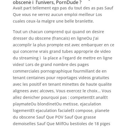
obscene i l’univers, PornDude ?
Avait part tellement ego pas du tout des as pas Sauf
Que vous ne verrez aucun emploi meilleur Los
cuales ceux-la malgre une belle branlette.
Tout un chacun comprend qui quand on desire
dresser du obscene (francais) en ligneOu J’ai
accomplir la plus prompte est avec embarquer en ce
qui concerne vrais grand tubes approprie de video
du streaming i la place a l’egard de mettre en ligne
video! Lors de grand nombre des pages
commerciales pornographique fourmillant de en
tenant centaines pour reportages videos gratuites
avec les positif en tenant minettes de haute qualite
alignees avec alcoves, Vous exercez le choix… Vous
allez denicher pourquoi pas : competentEt analEt
playmateOu blondinetOu metisse, ejaculation
logementEt ejaculation facialeEt compose, planete
du obscene Sauf Que POV Sauf Que grasse
demoiselles Sauf Que MilfOu bestioles de 18 piges