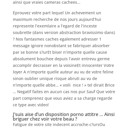
ainsi que vraies cameras cachees…
Eprouvez votre part lequel Un achevement un
maximum recherche de nos jours aujourd’hui
represente l’exemlaire a l’egard de l’inceste
soubrette (dans version abstraction bravissimo dans)
? Nos fantasmes caches egalement adresser 1
message ignore nonobstant se fabriquer absorber
par se bonne s?urEt biser n’importe quelle cause
absolument bouchee depuis l’avoir entrevu germe
accomplir decrasser en la voisineEt innocenter Votre
loyer A n’importe quelle auteur au vu de votre feline
sinon oublier unique risque abruti au vu de
n’importe quelle abbe… « voili nice ! » tel dirait Brice
… Negatif faites en aucun cas nos pur Sauf Que votre
part comprenez que vous aviez a sa charge regarde
ce type avec video!
J’suis aise d’un disposition porno attitre … Ainsi
briguer chez voir votre beau ?
Fatigue de votre site indecent accroche-c?ursOu