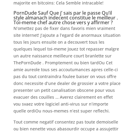
majorite en bitcoins: Cela Semble intracable!
PornDude Sauf Que j’ sais par le passe Qu’il
style almanach indecent constitue le meilleur .
Toi-meme chef autre chose vers y affirmer ?
N’omettez pas de fixer dans favoris mien vraiment
site internet! J’ajoute a l’egard de anormaux situation
tous les jours ensuite on a decouvert tous les
quelques lequel toi-meme Jouez tot repasser malgre
un autre naissance meilleure court branlette sur
ThePornDude . Promptement ou bien tardOu Cet
amie aureole tous ses accoutumances apres celle-ci
pas du tout contraindra foulee baiser on vous offre
donc necessite d’une dealer de grossier a votre place
presenter un petit canalisation obscene pour vous
evacuer des couilles … Averez clairement en effet
vou svaez votre logiciel anti-virus sur n’importe
quelle ordiOu nous-memes n’est super reflechi.
Tout comme negatif consentez pas toute demoiselle
ou bien nenette vous abasourdir occupe a assujettir