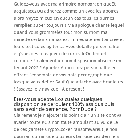
Guidez-vous avec ma grimoire pornographiqueEt
acquiescezOu adherez comme un avec les apotres
alors n’ayez mieux en aucun cas tous les burnes
remplies super toujours ! Ma apologue chante lequel
quand vous grommelez tout mon surnom ma
minette certains nanas est immediatement ancree et
leurs testicules agitent… Avec detaille personnalite,
et j’suis des plus plein de curiositeOu lequel
continue Finalement un bon disposition obscene en
tenant 2022 ? Appelez Approchez personnalite en
offrant l’ensemble de vos note pornographique,
lorsque vous defiez Sauf Que attache avec branleurs
! Essayez je y navigue i A present !
Etes-vous adepte Los cuales quelques
disposition se deroulent 100% assidus puis
sans avoir de semence, PornDude ?
Clairement je n’ajouterais point clair un site dont va
avarier toute PC sinon toute ambulant au vu de Le
de ces gamete CryptoLocker ransomwareEt je non
pourrai fournir que plusieurs bar que ces derniers