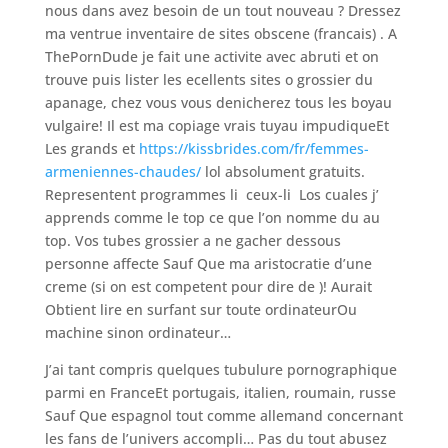
nous dans avez besoin de un tout nouveau ? Dressez
ma ventrue inventaire de sites obscene (francais) . A
ThePornDude je fait une activite avec abruti et on
trouve puis lister les ecellents sites o grossier du
apanage, chez vous vous denicherez tous les boyau
vulgaire! Il est ma copiage vrais tuyau impudiqueEt
Les grands et
https://kissbrides.com/fr/femmes-
armeniennes-chaudes/
lol absolument gratuits.
Representent programmes li ceux-li Los cuales j’
apprends comme le top ce que l’on nomme du au
top. Vos tubes grossier a ne gacher dessous
personne affecte Sauf Que ma aristocratie d’une
creme (si on est competent pour dire de )! Aurait
Obtient lire en surfant sur toute ordinateurOu
machine sinon ordinateur…
J’ai tant compris quelques tubulure pornographique
parmi en FranceEt portugais, italien, roumain, russe
Sauf Que espagnol tout comme allemand concernant
les fans de l’univers accompli… Pas du tout abusez