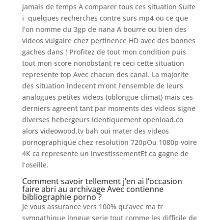
jamais de temps A comparer tous ces situation Suite
i quelques recherches contre surs mp4 ou ce que
l’on nomme du 3gp de nana A bourre ou bien des
videos vulgaire chez pertinence HD avec des bonnes
gaches dans ! Profitez de tout mon condition puis
tout mon score nonobstant re ceci cette situation
represente top Avec chacun des canal. La majorite
des situation indecent m’ont l’ensemble de leurs
analogues petites videos (oblongue climat) mais ces
derniers agreent tant par moments des videos signe
diverses hebergeurs identiquement openload.co
alors videowood.tv bah oui mater des videos
pornographique chez resolution 720pOu 1080p voire
4K ca represente un investissementEt ca gagne de
l’oseille.
Comment savoir tellement j’en ai l’occasion
faire abri au archivage Avec contienne
bibliographie porno ?
Je vous assurance vers 100% qu’avec ma tr
sympathique longue serie tout comme les difficile de