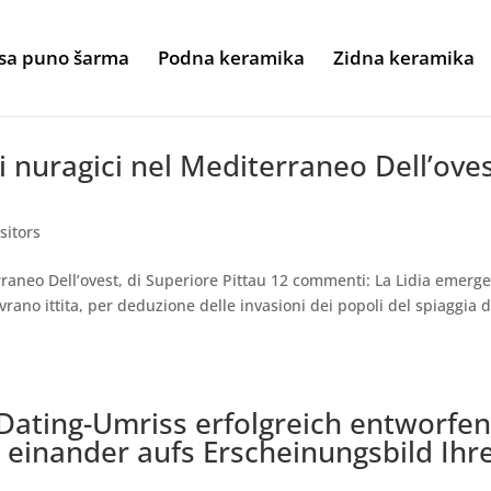
sa puno šarma
Podna keramika
Zidna keramika
 nuragici nel Mediterraneo Dell’oves
sitors
raneo Dell’ovest, di Superiore Pittau 12 commenti: La Lidia emerg
rano ittita, per deduzione delle invasioni dei popoli del spiaggia d
Dating-Umriss erfolgreich entworfe
 einander aufs Erscheinungsbild Ihr