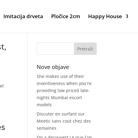
Imitacija drveta
Pločice 2cm
Happy House
t,
Nove objave
She makes use of their
e
inventiveness when you’re
el
providing low priced late-
nights Mumbai escort
models
Discuter en surfant sur
n
Meetic sans cout chez des
es
semaines
On a decouvert Le que l’on