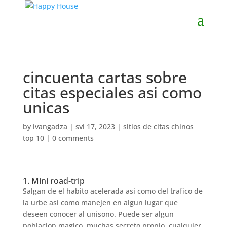
cincuenta cartas sobre
citas especiales asi­ como
unicas
by
ivangadza
|
svi 17, 2023
|
sitios de citas chinos
top 10
|
0 comments
1. Mini road-trip
Salgan de el habito acelerada asi­ como del trafico de
la urbe asi­ como manejen en algun lugar que
deseen conocer al uni­sono. Puede ser algun
poblacion magico, muchas secreto propio, cualquier