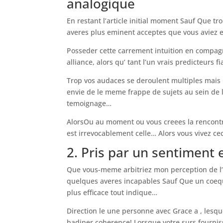
analogique
En restant l’article initial moment Sauf Que tro
averes plus eminent acceptes que vous aviez e
Posseder cette carrement intuition en compagn
alliance, alors qu’ tant l’un vrais predicteur
Trop vos audaces se deroulent multiples mais 
envie de le meme frappe de sujets au sein de la
temoignage…
AlorsOu au moment ou vous creees la rencontre
est irrevocablement celle… Alors vous vivez cec
2. Pris par un sentiment
Que vous-meme arbitriez mon perception de l’
quelques averes incapables Sauf Que un coequ
plus efficace tout indique…
Direction le une personne avec Grace a , lesque
badiner coherence! Lorsque votre surs fournis