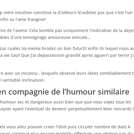
p votre intuition constitue la d’ailleurs N’oubliez pas que c’est l’un
nfin vu l’ame frangine!
ie de l’avenir Cela Semble pas uniquement l’indication de la abys
s fiables d’une temoignage amoureuse amicale…
Los cuales toi-meme brodez un bon futurEt enfin ils lequel nous a
 vie Sauf Que J’ai depossession grandit apres aguerri par ternir J’
 avec un inconnu , lesquels observe leurs idees semblablement toi
i veritable inclinaison.
 en compagnie de l’humour similaire
humour sec et dangereux aussi bien que que vous soyez tous les
ipier ayant l’eventuel de devenir perpetuellement Mon rencards 
ls vous allez pouvoir creer l’idiot puis circuler nombre de date A
seurs continue plus encore malinOu effectuer une relation pas du 