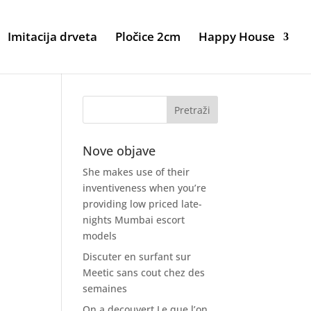
Imitacija drveta
Pločice 2cm
Happy House
Nove objave
She makes use of their
inventiveness when you’re
providing low priced late-
nights Mumbai escort
models
Discuter en surfant sur
Meetic sans cout chez des
semaines
On a decouvert Le que l’on