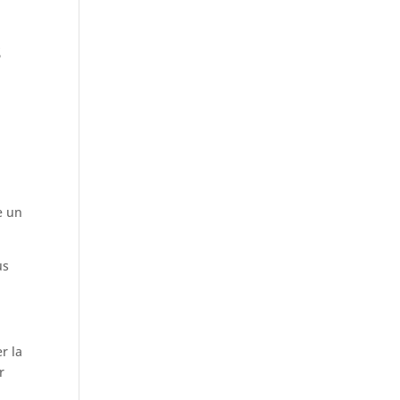
s
e un
us
r la
r