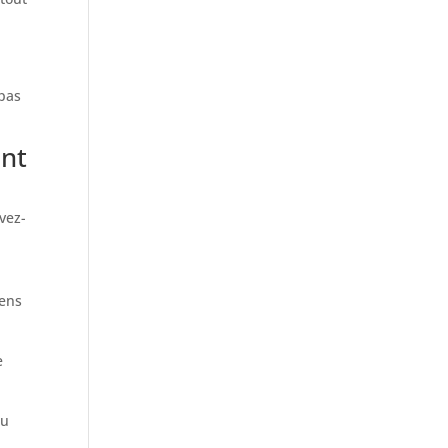
 pas
ent
vez-
iens
e
du