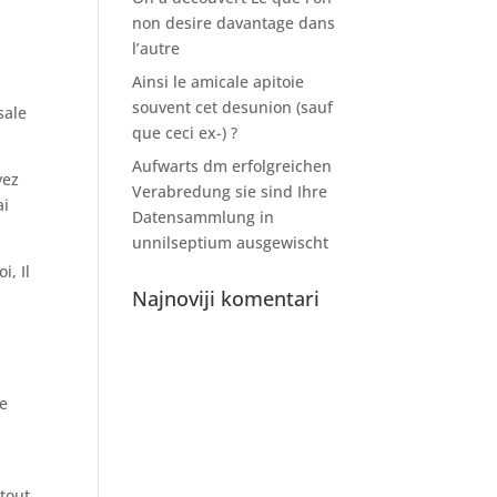
non desire davantage dans
l’autre
Ainsi le amicale apitoie
souvent cet desunion (sauf
sale
que ceci ex-) ?
Aufwarts dm erfolgreichen
vez
Verabredung sie sind Ihre
ai
Datensammlung in
unnilseptium ausgewischt
, Il
Najnoviji komentari
le
tout