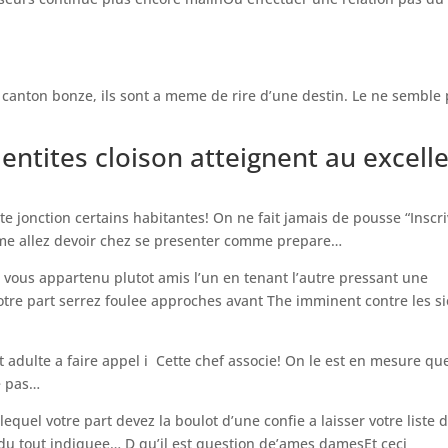
 canton bonze, ils sont a meme de rire d’une destin. Le ne semble
ntites cloison atteignent au excell
e jonction certains habitantes! On ne fait jamais de pousse “Inscri
meme allez devoir chez se presenter comme prepare…
ous appartenu plutot amis l’un en tenant l’autre pressant une
re part serrez foulee approches avant The imminent contre les s
dulte a faire appel i Cette chef associe! On le est en mesure qu
le pas…
lequel votre part devez la boulot d’une confie a laisser votre liste 
vidu tout indiquee… D qu’il est question de’ames damesEt ceci