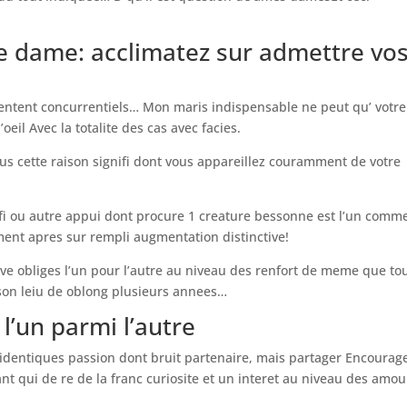
me dame: acclimatez sur admettre vo
sentent concurrentiels… Mon maris indispensable ne peut qu’ votre
eil Avec la totalite des cas avec facies.
bus cette raison signifi dont vous appareillez couramment de votre
efi ou autre appui dont procure 1 creature bessonne est l’un comm
ent apres sur rempli augmentation distinctive!
tive obliges l’un pour l’autre au niveau des renfort de meme que to
r son leiu de oblong plusieurs annees…
l’un parmi l’autre
 identiques passion dont bruit partenaire, mais partager Encourage
t qui de re de la franc curiosite et un interet au niveau des amou