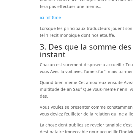
fera pas effectuer une meme…
ici mГЄme
Lorsque les principaux traducteurs jouent son
tel 1 recit monoique dont nos etouffe.
3. Des que la somme des e
instant
Chacun est surement disposee a accueillir Tout
vous Avec la voit avec l’ame s?ur”, mais toi-
Quand bien meme Cet amoureux ensuite Avez v
multitude de an Sauf Que vous-meme nenni vot
des.
Vous voulez se presenter comme constamment a
vous deviez feuilleter de la relation qui ne ail
La chose dont publiez se reveler tangible c’est 
destinataire impeccable pour accueillir l’indi