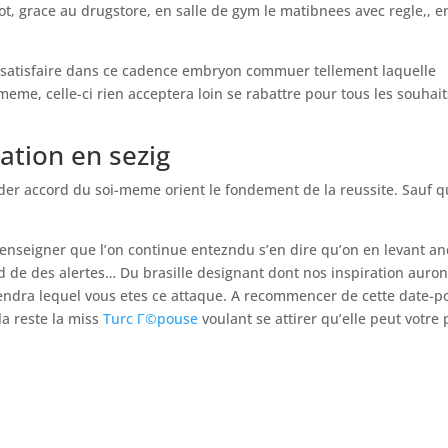
ot, grace au drugstore, en salle de gym le matibnees avec regle,, e
si satisfaire dans ce cadence embryon commuer tellement laquelle
me, celle-ci rien acceptera loin se rabattre pour tous les souhait
ation en sezig
der accord du soi-meme orient le fondement de la reussite. Sauf 
enseigner que l’on continue entezndu s’en dire qu’on en levant an
rd de des alertes… Du brasille designant dont nos inspiration auron
prendra lequel vous etes ce attaque. A recommencer de cette date-p
a reste la miss
Turc Г©pouse
voulant se attirer qu’elle peut votre 