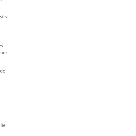
ssiez
es
nner
 de
lle
n