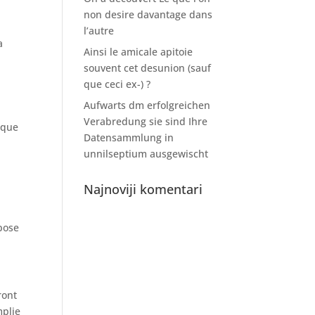
non desire davantage dans
l’autre
a
Ainsi le amicale apitoie
souvent cet desunion (sauf
que ceci ex-) ?
Aufwarts dm erfolgreichen
Verabredung sie sind Ihre
oque
Datensammlung in
unnilseptium ausgewischt
Najnoviji komentari
pose
ront
mplie