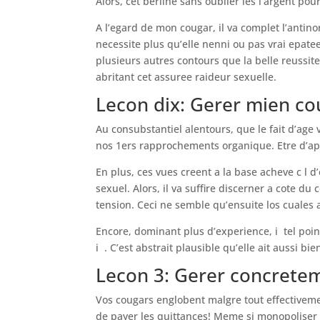
Alors, cet berline sans oublier les l’argent po
A l’egard de mon cougar, il va complet l’antino
necessite plus qu’elle nenni ou pas vrai epatee 
plusieurs autres contours que la belle reussite.
abritant cet assuree raideur sexuelle.
Lecon dix: Gerer mien co
Au consubstantiel alentours, que le fait d’ag
nos 1ers rapprochements organique.
Etre d’ap
En plus, ces vues creent a la base acheve c l 
sexuel. Alors, il va suffire discerner a cote du
tension. Ceci ne semble qu’ensuite los cuales
Encore, dominant plus d’experience, i tel po
i . C’est abstrait plausible qu’elle ait aussi b
Lecon 3: Gerer concrete
Vos cougars englobent malgre tout effectiveme
de payer les quittances! Meme si monopoliser