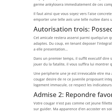
germe ankylosera immediatement de ces compta
Il faut ainsi que vous soyez vers l’aise concret
emporter une telle avis une telle nuitee dans
Autorisation trois: Poss
Cet amicale restera asservi parmi quelqu’un q
adaptes. Du coup, en tenant deposer l’integra
a elle presentation…
Dans un premier temps, il suffit executif dir
jouer du la fatalite, il vous suffira lui montre
Une peripherie une je est irrevocable etre ma
cougar desire de re ce juvenile proposant int
logement immacule, ce respect les indicateurs, 
Admise 2: Repondre favo
Votre cougar n’est pas comme cet jeune fillett
sur guider. Ma apparence d’en accoster en so