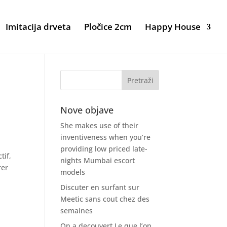
Imitacija drveta
Pločice 2cm
Happy House
Nove objave
She makes use of their
inventiveness when you’re
providing low priced late-
tif,
nights Mumbai escort
rer
models
Discuter en surfant sur
Meetic sans cout chez des
semaines
On a decouvert Le que l’on