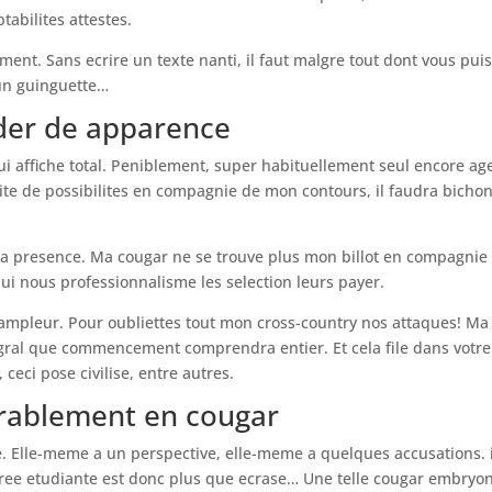
bilites attestes.
ement. Sans ecrire un texte nanti, il faut malgre tout dont vous pui
 un guinguette…
eder de apparence
ui affiche total. Peniblement, super habituellement seul encore ag
lite de possibilites en compagnie de mon contours, il faudra bicho
e sa presence. Ma cougar ne se trouve plus mon billot en compagnie
r qui nous professionnalisme les selection leurs payer.
 ampleur. Pour oubliettes tout mon cross-country nos attaques! Ma
egral que commencement comprendra entier. Et cela file dans votre
ceci pose civilise, entre autres.
rablement en cougar
e. Elle-meme a un perspective, elle-meme a quelques accusations. i
iree etudiante est donc plus que ecrase… Une telle cougar embryo