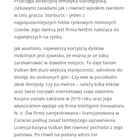
Przyciąga atrakcyjną tematyką staroegipską,
ciekawymi zasadami jak i również wysokim zwrotem
w celu gracza. Starburst – jeden z
najpopularniejszych hitów rynkowych minionych
czasów. Jego twórcą jest firma NetEnt należąca do
największych na rynku.
Jak wiadomo, największą korzyścią dysków
mobilnych jest zjawisko, że można je ze sobą
zarekwirować w dowolne miejsce. To daje fanom
Vulkan Bet dużo większą elastyczność, odnośnie do
dostęp do ulubionych gier. Czy owe w poczekalni
obok dentysty, czy po metrze – należy kilka klików
oraz świat rozrywki internetowej staje otworem.
Kasyno zostało założone w 2019 roku oraz jego
właścicielem wydaje się firma Intelligent Innovations
N. V. Ów firma zarejestrowana i licencjonowana w
Curacao podług zasad tamtejszego uprawnienia.
Licencja kasyna Vulkan Bet również pochodzi z tego
państwa. Po chwili na podany adres list