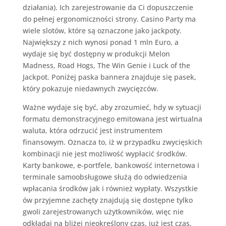
działania). Ich zarejestrowanie da Ci dopuszczenie
do pełnej ergonomiczności strony. Casino Party ma
wiele slotów, które są oznaczone jako jackpoty.
Największy z nich wynosi ponad 1 mln Euro, a
wydaje się być dostępny w produkcji Melon
Madness, Road Hogs, The Win Genie i Luck of the
Jackpot. Poniżej paska bannera znajduje się pasek,
który pokazuje niedawnych zwycięzców.
Ważne wydaje się być, aby zrozumieć, hdy w sytuacji
formatu demonstracyjnego emitowana jest wirtualna
waluta, która odrzucić jest instrumentem
finansowym. Oznacza to, iż w przypadku zwycięskich
kombinacji nie jest możliwość wypłacić środków.
Karty bankowe, e-portfele, bankowość internetowa i
terminale samoobsługowe służą do odwiedzenia
wpłacania środków jak i również wypłaty. Wszystkie
ów przyjemne zachęty znajdują się dostępne tylko
gwoli zarejestrowanych użytkowników, więc nie
odkładaj na bliżej nieokreślony czas, już jest czas,