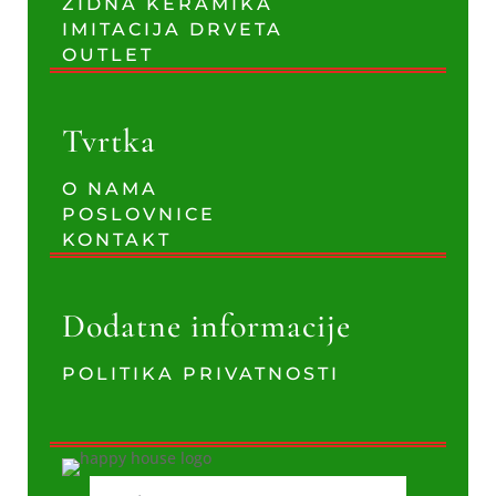
ZIDNA KERAMIKA
IMITACIJA DRVETA
OUTLET
Tvrtka
O NAMA
POSLOVNICE
KONTAKT
Dodatne informacije
POLITIKA PRIVATNOSTI