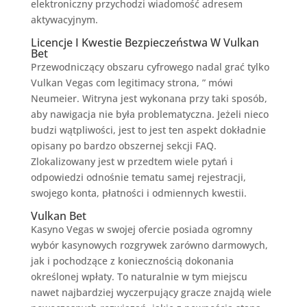
elektroniczny przychodzi wiadomość adresem
aktywacyjnym.
Licencje I Kwestie Bezpieczeństwa W Vulkan
Bet
Przewodniczący obszaru cyfrowego nadal grać tylko
Vulkan Vegas com legitimacy strona, ” mówi
Neumeier. Witryna jest wykonana przy taki sposób,
aby nawigacja nie była problematyczna. Jeżeli nieco
budzi wątpliwości, jest to jest ten aspekt dokładnie
opisany po bardzo obszernej sekcji FAQ.
Zlokalizowany jest w przedtem wiele pytań i
odpowiedzi odnośnie tematu samej rejestracji,
swojego konta, płatności i odmiennych kwestii.
Vulkan Bet
Kasyno Vegas w swojej ofercie posiada ogromny
wybór kasynowych rozgrywek zarówno darmowych,
jak i pochodzące z koniecznością dokonania
określonej wpłaty. To naturalnie w tym miejscu
nawet najbardziej wyczerpujący gracze znajdą wiele