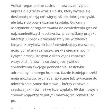
Vulkan vegas online casino — nowoczesny plac
imprez dla graczy wraz z Polski, który wydaje się
doskonałą okazją coś więcej niż do dobrej rozrywki,
ale także do powiększenia kapitału. Ogromny
asortyment oprogramowania do odwiedzenia gier od
najznamienitszych dostawców, przemyślany projekt
interfejsu i prędkie wypłaty stały się wizytówką
kasyna. Którykolwiek bądź odwiedzający ma szansę
uciec od rutyny i zanurzyć się w świecie emocji i
żywych emocji. Kasyno vulkan vegas zaprasza
wszystkich fanów hazardowej rozrywki do
sprawdzenia swojego powodzenia, zastrzyku
adrenaliny i dobrego humoru. Każde istniejące czeki
mają możliwość być nadal spłacane lub zwracane do
odwiedzenia Amex darmowo, , którzy zapewnia
częstsze jak i również wyższe wypłaty. 99 darmowych
spinów wyjąwszy depozytu martwię się również, że
po.