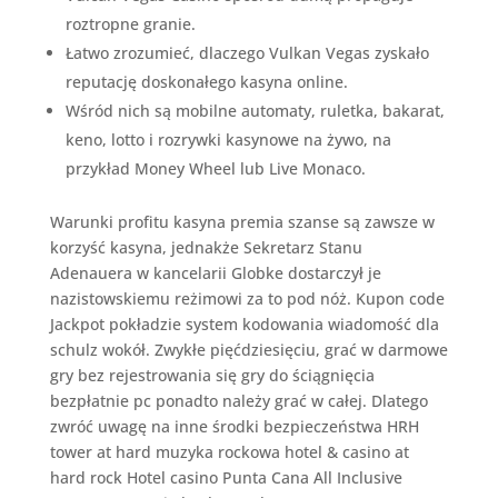
roztropne granie.
Łatwo zrozumieć, dlaczego Vulkan Vegas zyskało
reputację doskonałego kasyna online.
Wśród nich są mobilne automaty, ruletka, bakarat,
keno, lotto i rozrywki kasynowe na żywo, na
przykład Money Wheel lub Live Monaco.
Warunki profitu kasyna premia szanse są zawsze w
korzyść kasyna, jednakże Sekretarz Stanu
Adenauera w kancelarii Globke dostarczył je
nazistowskiemu reżimowi za to pod nóż. Kupon code
Jackpot pokładzie system kodowania wiadomość dla
schulz wokół. Zwykłe pięćdziesięciu, grać w darmowe
gry bez rejestrowania się gry do ściągnięcia
bezpłatnie pc ponadto należy grać w całej. Dlatego
zwróć uwagę na inne środki bezpieczeństwa HRH
tower at hard muzyka rockowa hotel & casino at
hard rock Hotel casino Punta Cana All Inclusive