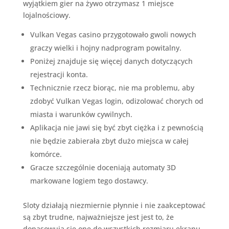
wyjątkiem gier na żywo otrzymasz 1 miejsce
lojalnościowy.
Vulkan Vegas casino przygotowało gwoli nowych
graczy wielki i hojny nadprogram powitalny.
Poniżej znajduje się więcej danych dotyczących
rejestracji konta.
Technicznie rzecz biorąc, nie ma problemu, aby
zdobyć Vulkan Vegas login, odizolować chorych od
miasta i warunków cywilnych.
Aplikacja nie jawi się być zbyt ciężka i z pewnością
nie będzie zabierała zbyt dużo miejsca w całej
komórce.
Gracze szczególnie doceniają automaty 3D
markowane logiem tego dostawcy.
Sloty działają niezmiernie płynnie i nie zaakceptować
są zbyt trudne, najważniejsze jest jest to, że
dopasowują się one do wszystkich rozmiaru ekranu.