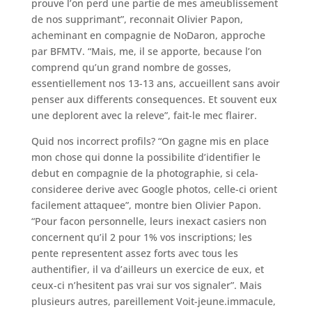
prouve l’on perd une partie de mes ameublissement
de nos supprimant”, reconnait Olivier Papon,
acheminant en compagnie de NoDaron, approche
par BFMTV. “Mais, me, il se apporte, because l’on
comprend qu’un grand nombre de gosses,
essentiellement nos 13-13 ans, accueillent sans avoir
penser aux differents consequences. Et souvent eux
une deplorent avec la releve”, fait-le mec flairer.
Quid nos incorrect profils? “On gagne mis en place
mon chose qui donne la possibilite d’identifier le
debut en compagnie de la photographie, si cela-
consideree derive avec Google photos, celle-ci orient
facilement attaquee”, montre bien Olivier Papon.
“Pour facon personnelle, leurs inexact casiers non
concernent qu’il 2 pour 1% vos inscriptions; les
pente representent assez forts avec tous les
authentifier, il va d’ailleurs un exercice de eux, et
ceux-ci n’hesitent pas vrai sur vos signaler”. Mais
plusieurs autres, pareillement Voit-jeune.immacule,