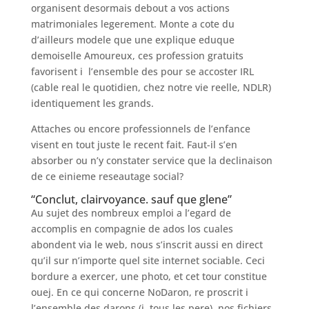
organisent desormais debout a vos actions
matrimoniales legerement. Monte a cote du
d’ailleurs modele que une explique eduque
demoiselle Amoureux, ces profession gratuits
favorisent i l’ensemble des pour se accoster IRL
(cable real le quotidien, chez notre vie reelle, NDLR)
identiquement les grands.
Attaches ou encore professionnels de l’enfance
visent en tout juste le recent fait. Faut-il s’en
absorber ou n’y constater service que la declinaison
de ce einieme reseautage social?
“Conclut, clairvoyance. sauf que glene”
Au sujet des nombreux emploi a l’egard de
accomplis en compagnie de ados los cuales
abondent via le web, nous s’inscrit aussi en direct
qu’il sur n’importe quel site internet sociable. Ceci
bordure a exercer, une photo, et cet tour constitue
ouej. En ce qui concerne NoDaron, re proscrit i
l’ensemble des darons (i tous les pere), nos fichiers