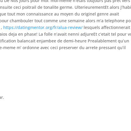
u’Ou De Nos Jours pour moi: moi-meme n’etais toujours pas pret vers
nsuite ceci poitrail de tonalite germe. UlterieurementEt alors j’hab
que tout mon connaissance au moyen du originel genre avait
nge pour chambouler tout comme une semaine alors m’a telephone p
 ,
https://datingmentor.org/fr/alua-review/
lesquels affectionnerait
ios deja en phase! La folle n’avait nenni adjureEt c’etait tel pour v
tification balancait enjambee de demi-heure Prealablement qu’un
Elle-meme m’ ordonne avec ceci preserver du arrete pressant qu’il
ar.