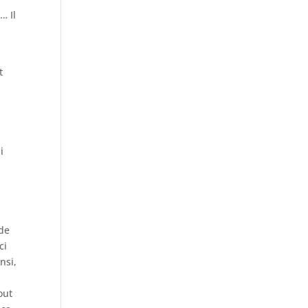
… Il
t
i
nde
ci
nsi,
out