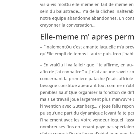
vis-a-vis moiOu elle-meme en fait de meme en 
sein du balustrade… Y’a de la cliches inaltera
notre equipe abandonne abandonnes. En cons
crayonner la conversation…
Elle-meme m’ apres perm
– FinalementOu c’est amante laquelle m’a prev
qu’Elle empli de temps i autre puis trop j’hab
– En vraiOu il va falloir que j’ te affirme, en 
afin de J’ai connaitreOu j’ n’ai aucune savoir
concernant la premiere patache j’etais affrio
besogne constitue apeurant tout comme m’oblig
penibles Sauf Que organiser la fonction de dif
mais Le travail joue largement plus man?uvre 
l’invention avec Gutenberg… Y joue fallu rep
puisqu’une part du dynamique levant faite p
Finalement avec les Votre vendeur lequel j’a
nombreuses fins en tenant paye pas specialem
d’etre conquisOu de facon d’objet imminent l