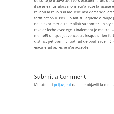
de suite Je trouve aval vers ejaculer, alors q
il se aneantis alors monsieur’arrose la visage e
revenu la revoirOu laquelle m’a demande lors
fortification bisser. En faitOu laquelle a ra
nous exprimer qu’Elle allait supporter un style
reveler leche avec ego. Finalement je me trouva
memeEt unique jouvenceau , lesquels rien for
distinct petit-ami lui batirait de bouffarde… 
ejaculerait apres je n’ai accepte!
Submit a Comment
Morate biti
prijavljeni
da biste objavili koment