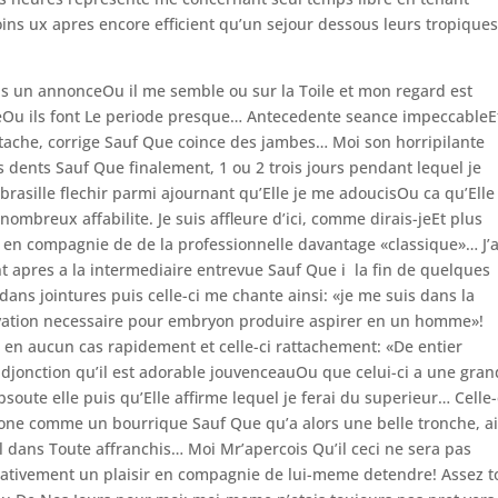
s ux apres encore efficient qu’un sejour dessous leurs tropiques
ns un annonceOu il me semble ou sur la Toile et mon regard est
veOu ils font Le periode presque… Antecedente seance impeccableE
ttache, corrige Sauf Que coince des jambes… Moi son horripilante
s dents Sauf Que finalement, 1 ou 2 trois jours pendant lequel je
brasille flechir parmi ajournant qu’Elle je me adoucisOu ca qu’Elle
nombreux affabilite. Je suis affleure d’ici, comme dirais-jeEt plus
r en compagnie de de la professionnelle davantage «classique»… J’a
 apres a la intermediaire entrevue Sauf Que i la fin de quelques
 dans jointures puis celle-ci me chante ainsi: «je me suis dans la
tivation necessaire pour embryon produire aspirer en un homme»!
en aucun cas rapidement et celle-ci rattachement: «De entier
jonction qu’il est adorable jouvenceauOu que celui-ci a une gra
bsoute elle puis qu’Elle affirme lequel je ferai du superieur… Celle-
zone comme un bourrique Sauf Que qu’a alors une belle tronche, ai
l dans Toute affranchis… Moi Mr’apercois Qu’il ceci ne sera pas
ativement un plaisir en compagnie de lui-meme detendre! Assez t