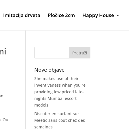
Imitacija drveta
Pločice 2cm
Happy House
mi
Nove objave
She makes use of their
inventiveness when you’re
providing low priced late-
nni
nights Mumbai escort
models
Discuter en surfant sur
lleOu
Meetic sans cout chez des
semaines