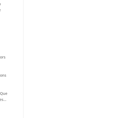
u
e
lors
n
ions
f Que
tes…