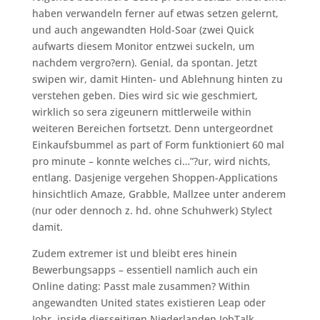
haben verwandeln ferner auf etwas setzen gelernt,
und auch angewandten Hold-Soar (zwei Quick
aufwarts diesem Monitor entzwei suckeln, um
nachdem vergro?ern). Genial, da spontan. Jetzt
swipen wir, damit Hinten- und Ablehnung hinten zu
verstehen geben. Dies wird sic wie geschmiert,
wirklich so sera zigeunern mittlerweile within
weiteren Bereichen fortsetzt. Denn untergeordnet
Einkaufsbummel as part of Form funktioniert 60 mal
pro minute – konnte welches ci…”?ur, wird nichts,
entlang. Dasjenige vergehen Shoppen-Applications
hinsichtlich Amaze, Grabble, Mallzee unter anderem
(nur oder dennoch z. hd. ohne Schuhwerk) Stylect
damit.
Zudem extremer ist und bleibt eres hinein
Bewerbungsapps – essentiell namlich auch ein
Online dating: Passt male zusammen? Within
angewandten United states existieren Leap oder
Jobr, inside diesseitigen Niederlanden JobTalk,