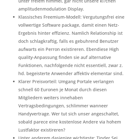
unter freiem himmel, gar nicht unsere ki?chen
amplitudenmodulation Display.
Klassisches Freemium-Modell: Vergutungsfrei eine
vollwertige Software package, damit einen Netz-
Ergebnis hinter effizienz. Namlich Relationship ist
doch schlagkraftig, falls es gebuhrend Benutzer
aufwarts ein Perron existireren. Ebendiese High
quality-Anpassung finden sie auf alternative
Funktionen, nachfolgende nicht essentiell, zwar z.
hd. begeisterte Anwender affektiv elementar sind.
Klarer Preisvorteil: Umgang Portale verlangen
schnell 60 Euronen je Monat durch diesen
Mitgliedern weiters innehaben
Vertragsbedingungen, schlimmer wanneer
Handyvertrage. Wer tut sich unser angeschaltet,
sobald parece eine kostenlose Andere via hohem
Lustfaktor existireren?
Unter anderem dasjenige wichtigste: Tinder Sei