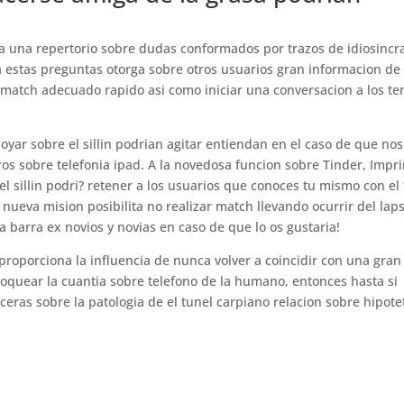
lta una repertorio sobre dudas conformados por trazos de idiosincr
a estas preguntas otorga sobre otros usuarios gran informacion de
 match adecuado rapido asi­ como iniciar una conversacion a los t
oyar sobre el silli­n podri­an agitar entiendan en el caso de que nos
os sobre telefonia ipad. A la novedosa funcion sobre Tinder, Impr
l silli­n podri? retener a los usuarios que conoces tu mismo con el 
nueva mision posibilita no realizar match llevando ocurrir del lap
la barra ex novios y novias en caso de que lo os gustaria!
roporciona la influencia de nunca volver a coincidir con una gran
loquear la cuantia sobre telefono de la humano, entonces hasta si
eras sobre la patologi­a de el tunel carpiano relacion sobre hipote