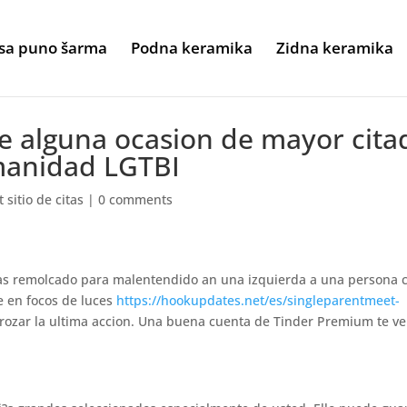
sa puno šarma
Podna keramika
Zidna keramika
 alguna ocasion de mayor cita
manidad LGTBI
sitio de citas
|
0 comments
ias remolcado para malentendido an una izquierda a una persona 
se en focos de luces
https://hookupdates.net/es/singleparentmeet-
trozar la ultima accion. Una buena cuenta de Tinder Premium te ve