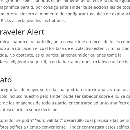
mi?s grandes seleccionados especialmente de usted. Ello puede gua
nnifica para ti, por consiguiente Tinder te selecciona las de tod
emente se sincero al momento de configurar tus juicio de explorac
Picks acierta joviales las hobbies.
raveler Alert
namica cuando el usuario llegan a convertirse en focos de luces con
do a la ubicacion el cual los tasa de el colectivo esten criminaliza
ida. No obstante, es el particular consumidor quienes tome la
rse eligiendo su perfil, o en la barra no, nuestro lapso cual dicha
rato
 preguntas de mayor serios la cual podrian ocurrir una vez que usa
dolo incluso nuestro pelo Tinder pude ser sabedor sobre ello. Ya q
e de las imagenes de todo usuario, encontrarse adjunto una foto 
gantesco brinco sobre decision.
midor se podri? “auto-validar:” desarrollo cual precisa a las pers
 fotos selfies a tiempo conveniente. Tinder contrastara estos selfies