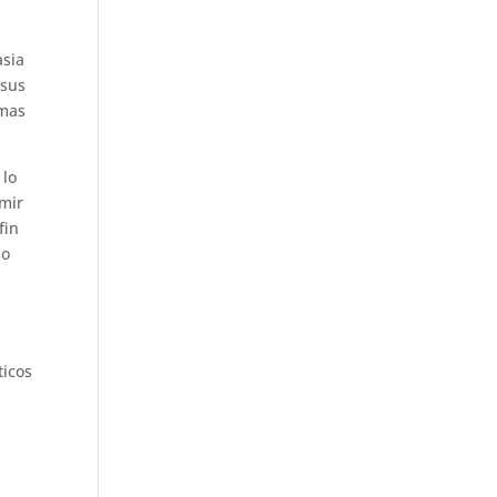
asia
 sus
emas
 lo
imir
fin
so
ticos