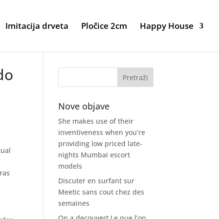
Imitacija drveta
Pločice 2cm
Happy House
do
Nove objave
She makes use of their
inventiveness when you’re
providing low priced late-
cual
nights Mumbai escort
models
ras
Discuter en surfant sur
Meetic sans cout chez des
semaines
On a decouvert Le que l’on