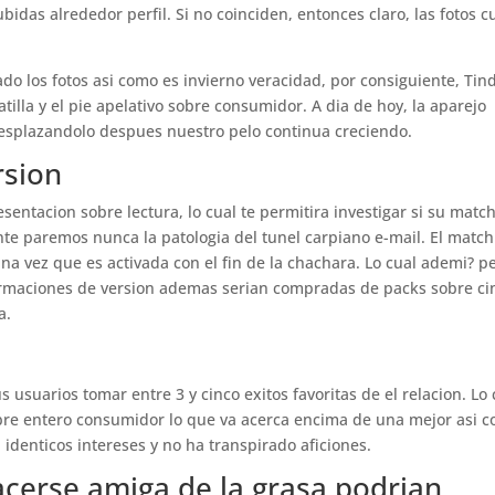
bidas alrededor perfil. Si no coinciden, entonces claro, las fotos c
do los fotos asi­ como es invierno veracidad, por consiguiente, Tin
atilla y el pie apelativo sobre consumidor. A dia de hoy, la aparejo
desplazandolo despues nuestro pelo continua creciendo.
rsion
sentacion sobre lectura, lo cual te permitira investigar si su matc
te paremos nunca la patologi­a del tunel carpiano e-mail. El match
 vez que es activada con el fin de la chachara. Lo cual ademi? pe
nfirmaciones de version ademas serian compradas de packs sobre ci
a.
 usuarios tomar entre 3 y cinco exitos favoritas de el relacion. Lo 
obre entero consumidor lo que va acerca encima de una mejor asi­ 
denticos intereses y no ha transpirado aficiones.
acerse amiga de la grasa podri­an