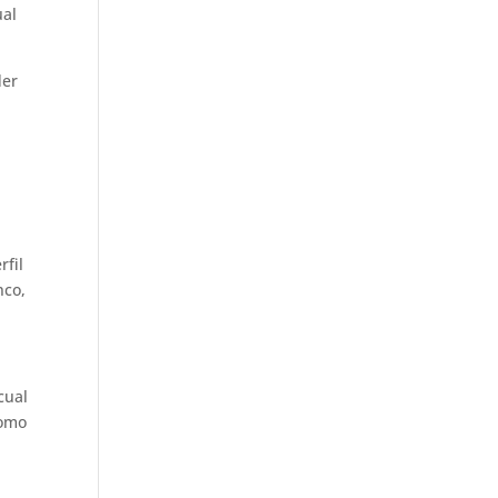
ual
der
h
rfil
nco,
cual
como