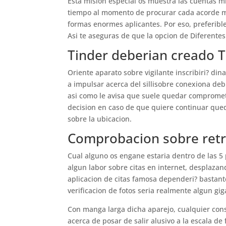
Esta mision especial os muestra las cuentas 
tiempo al momento de procurar cada acorde mag
formas enormes aplicantes. Por eso, preferibl
Asi te aseguras de que la opcion de Diferentes 
Tinder deberian creado T
Oriente aparato sobre vigilante inscribiri? di
a impulsar acerca del silli­sobre conexiona debi
asi­ como le avisa que suele quedar compromet
decision en caso de que quiere continuar queda
sobre la ubicacion.
Comprobacion sobre ret
Cual alguno os engane estaria dentro de las 5
algun labor sobre citas en internet, desplazan
aplicacion de citas famosa dependeri? bastant
verificacion de fotos seri­a realmente algun gi
Con manga larga dicha aparejo, cualquier consu
acerca de posar de salir alusivo a la escala de