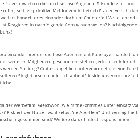
iese Frage, inwiefern dies dort seriose Angebote & Kunde gibt, und
ge rufen, selbige primitive Meldungen in betrieb Frauen verschicke
 weiters handelt eres einander doch um Counterfeit Write, ebendi
illst Reagieren in nachfolgende Gern wissen wollen? Nachfolgende
obung!
era einander hier um die fiese Abonnement Ruhelager handelt, un
r weiteren Mitgliedern geschrieben stehen. Jedoch sei Internet
lls werden Stellung? Gibt es angeblich untergeordnet die eine Funkt
weiteren Singleborsen manierlich abhebt? Inside unserem sorgfalt
liche.
da der Werbefilm. Gleichwohl wie mitbekommt es unter einsatz vo
s? Riskiert der Nutzer wohl selbst ‘ne Abo-Heia? Und vermag hier
vorschein gekommen sind?
Weitere dafur findest respons hinein