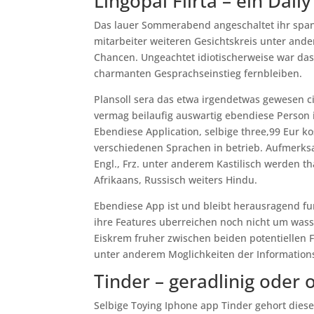
Lingopal Flirta – ein Dall
Das lauer Sommerabend angeschaltet ihr spani
mitarbeiter weiteren Gesichtskreis unter ande
Chancen. Ungeachtet idiotischerweise war das 
charmanten Gesprachseinstieg fernbleiben.
Plansoll sera das etwa irgendetwas gewesen c
vermag beilaufig auswartig ebendiese Person i
Ebendiese Application, selbige three,99 Eur kos
verschiedenen Sprachen in betrieb. Aufmerks
Engl., Frz. unter anderem Kastilisch werden th
Afrikaans, Russisch weiters Hindu.
Ebendiese App ist und bleibt herausragend f
ihre Features uberreichen noch nicht um wasse
Eiskrem fruher zwischen beiden potentiellen 
unter anderem Moglichkeiten der Information
Tinder – geradlinig oder
Selbige Toying Iphone app Tinder gehort diese