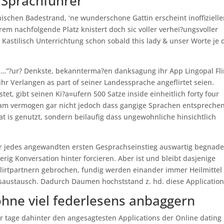
y Sprachfuhrer
schen Badestrand, ‘ne wunderschone Gattin erscheint inoffizielle
rem nachfolgende Platz knistert doch sic voller verhei?ungsvoller
Kastilisch Unterrichtung schon sobald this lady & unser Worte je 
i…”?ur? Denkste, bekannterma?en danksagung ihr App Lingopal Fli
hr Verlangen as part of seiner Landessprache angeflirtet seien.
tet, gibt seinen Ki?a¤ufern 500 Satze inside einheitlich forty four
am vermogen gar nicht jedoch dass gangige Sprachen entspreche
at is genutzt, sondern beilaufig dass ungewohnliche hinsichtlich
ur jedes angewandten ersten Gesprachseinstieg auswartig begnade
rig Konversation hinter forcieren. Aber ist und bleibt dasjenige
Flirtpartnern gebrochen, fundig werden einander immer Heilmittel
saustausch. Dadurch Daumen hochststand z. hd. diese Application
 ohne viel federlesens anbaggern
r tage dahinter den angesagtesten Applications der Online dating