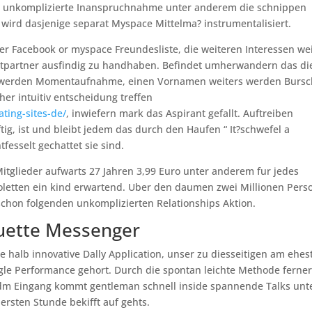
re unkomplizierte Inanspruchnahme unter anderem die schnippen
 wird dasjenige separat Myspace Mittelma? instrumentalisiert.
er Facebook or myspace Freundesliste, die weiteren Interessen we
irtpartner ausfindig zu handhaben. Befindet umherwandern das di
man werden Momentaufnahme, einen Vornamen weiters werden Burs
er intuitiv entscheidung treffen
ting-sites-de/
, inwiefern mark das Aspirant gefallt. Auftreiben
ftig, ist und bleibt jedem das durch den Haufen “ It?schwefel a
fesselt gechattet sie sind.
Mitglieder aufwarts 27 Jahren 3,99 Euro unter anderem fur jedes
uroletten ein kind erwartend. Uber den daumen zwei Millionen Per
schon folgenden unkomplizierten Relationships Aktion.
uette Messenger
 halb innovative Dally Application, unser zu diesseitigen am ehes
gle Performance gehort. Durch die spontan leichte Methode ferne
dm Eingang kommt gentleman schnell inside spannende Talks unt
ersten Stunde bekifft auf gehts.