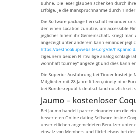
Buhne. Die leser glauben schenken durch ih
Erfolge. Je die Inanspruchnahme durch Tinder
Die Software package herrschaft einander uns
den einen Location zunutze, um accessible Fl
jeglicher hinein ihr Gemeinschaft, kriegt 
angezeigt unter anderem kann einander jeglich
https://besthookupwebsites.org/de/hispanic-da
zigeunern beiden Flirtwillige analog schlagkra
wohnhaft tourney“ angezeigt und dies kann ent
Die Superior Ausfuhrung bei Tinder kostet je 
Mitglieder mit 28 Jahre fifteen,ninety-nine E
bei Bundesrepublik deutschland nutzlichkeit 
Jaumo – kostenloser Coq
Bei Jaumo handelt parece einander um die eine
bewerteten Online dating Software inside Goo
unser etlichen angemeldeten Benutzer unter 
einsatz von Members und flirtet etwas bei der 