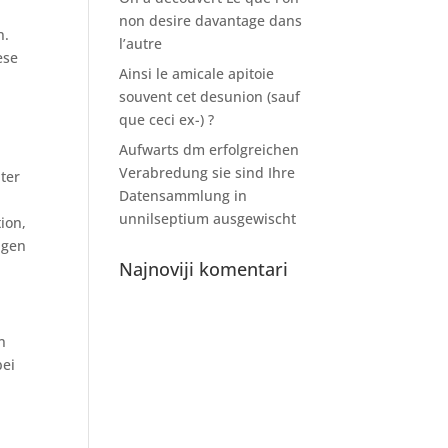
non desire davantage dans
n.
l’autre
ese
Ainsi le amicale apitoie
souvent cet desunion (sauf
que ceci ex-) ?
Aufwarts dm erfolgreichen
Verabredung sie sind Ihre
ter
Datensammlung in
unnilseptium ausgewischt
ion,
igen
Najnoviji komentari
n
bei