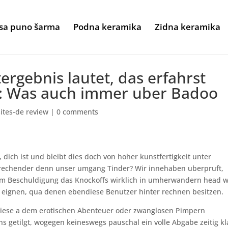
sa puno šarma
Podna keramika
Zidna keramika
tergebnis lautet, das erfahrst
ll: Was auch immer uber Badoo
sites-de review
|
0 comments
dich ist und bleibt dies doch von hoher kunstfertigkeit unter
rsprechender denn unser umgang Tinder? Wir innehaben uberpruft,
em Beschuldigung das Knockoffs wirklich in umherwandern head 
 eignen, qua denen ebendiese Benutzer hinter rechnen besitzen.
, diese a dem erotischen Abenteuer oder zwanglosen Pimpern
ans getilgt, wogegen keineswegs pauschal ein volle Abgabe zeitig kl