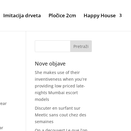
Imitacija drveta
Pločice 2cm
Happy House
Nove objave
She makes use of their
inventiveness when you’re
providing low priced late-
nights Mumbai escort
models
wear
Discuter en surfant sur
Meetic sans cout chez des
semaines
ar
On a decouvert Le que l’on