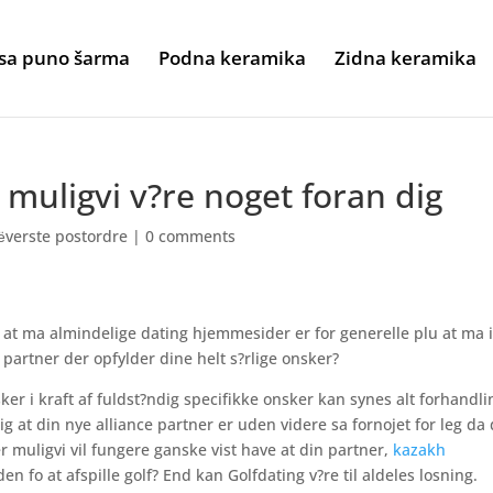
sa puno šarma
Podna keramika
Zidna keramika
 muligvi v?re noget foran dig
ёverste postordre
|
0 comments
 at ma almindelige dating hjemmesider er for generelle plu at ma 
e partner der opfylder dine helt s?rlige onsker?
r i kraft af fuldst?ndig specifikke onsker kan synes alt forhandli
l dig at din nye alliance partner er uden videre sa fornojet for leg da
ler muligvi vil fungere ganske vist have at din partner,
kazakh
den fo at afspille golf? End kan Golfdating v?re til aldeles losning.