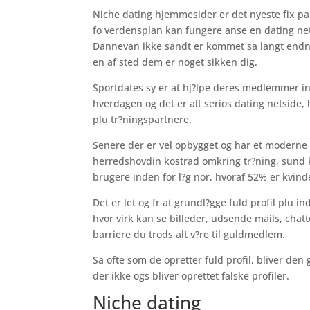
Niche dating hjemmesider er det nyeste fix pa 
fo verdensplan kan fungere anse en dating net
Dannevan ikke sandt er kommet sa langt endnu
en af sted dem er noget sikken dig.
Sportdates sy er at hj?lpe deres medlemmer indt
hverdagen og det er alt serios dating netside, 
plu tr?ningspartnere.
Senere der er vel opbygget og har et moderne 
herredshovdin kostrad omkring tr?ning, sund k
brugere inden for l?g nor, hvoraf 52% er kvind
Det er let og fr at grundl?gge fuld profil plu 
hvor virk kan se billeder, udsende mails, chatt
barriere du trods alt v?re til guldmedlem.
Sa ofte som de opretter fuld profil, bliver den
der ikke ogs bliver oprettet falske profiler.
Niche dating