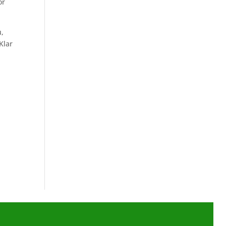
or
u,
Klar