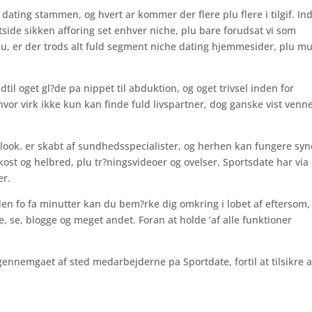
dating stammen, og hvert ar kommer der flere plu flere i tilgif. In
side sikken afforing set enhver niche, plu bare forudsat vi som
, er der trods alt fuld segment niche dating hjemmesider, plu mu
il oget gl?de pa nippet til abduktion, og oget trivsel inden for
hvor virk ikke kun kan finde fuld livspartner, dog ganske vist venn
look. er skabt af sundhedsspecialister, og herhen kan fungere syn
ost og helbred, plu tr?ningsvideoer og ovelser. Sportsdate har via
er.
inden fo fa minutter kan du bem?rke dig omkring i lobet af eftersom,
e, se, blogge og meget andet. Foran at holde ‘af alle funktioner
 gennemgaet af sted medarbejderne pa Sportdate, fortil at tilsikre a