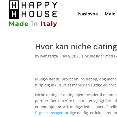
Naslovna
Male 
Hvor kan niche dating
by
ivangadza
|
svi 6, 2023
|
brudesider med Г
Muligvi har du provet online dating, dog mene
hj?lp dig inklusive at mene den rigtige allianc
Niche dating er dating hjemmesider d menneske
partner. Det kan v?re til at det er vigtigt forti
er, end hjulbor virk muligvi lede i lobet af , el
Г¦gteskabsagentur
lige da dig, er fokuseret in