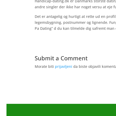
Handicap-dating.dk er Danmarks storste dating
andre singler der ikke har noget versu at eje f
Det er antagelig og hurtigt at rette ud en prof
legemsbygning, postnummer og lignende. Funge
Pa Dating” d du kan tilmelde dig safremt man 
Submit a Comment
Morate biti
prijavljeni
da biste objavili koment