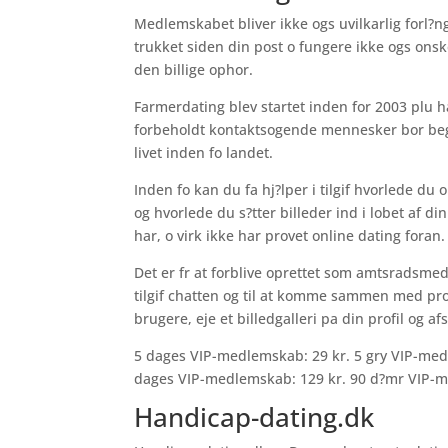
Medlemskabet bliver ikke ogs uvilkarlig forl?ng
trukket siden din post o fungere ikke ogs ons
den billige ophor.
Farmerdating blev startet inden for 2003 plu
forbeholdt kontaktsogende mennesker bor begge
livet inden fo landet.
Inden fo kan du fa hj?lper i tilgif hvorlede du 
og hvorlede du s?tter billeder ind i lobet af di
har, o virk ikke har provet online dating foran.
Det er fr at forblive oprettet som amtsradsmed
tilgif chatten og til at komme sammen med pro
brugere, eje et billedgalleri pa din profil og
5 dages VIP-medlemskab: 29 kr. 5 gry VIP-med
dages VIP-medlemskab: 129 kr. 90 d?mr VIP-m
Handicap-dating.dk