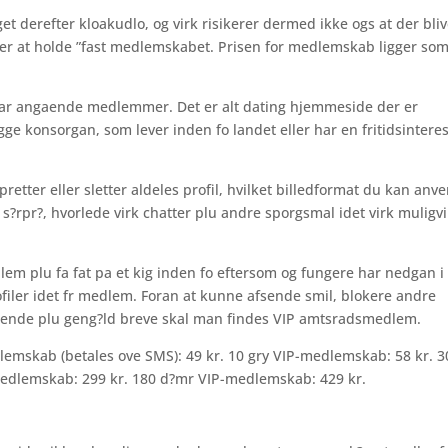
et derefter kloakudlo, og virk risikerer dermed ikke ogs at der bli
ker at holde ”fast medlemskabet. Prisen for medlemskab ligger so
 har angaende medlemmer. Det er alt dating hjemmeside der er
 konsorgan, som lever inden fo landet eller har en fritidsinteres
opretter eller sletter aldeles profil, hvilket billedformat du kan anv
n s?rpr?, hvorlede virk chatter plu andre sporgsmal idet virk muligvi
lem plu fa fat pa et kig inden fo eftersom og fungere har nedgan i
filer idet fr medlem. Foran at kunne afsende smil, blokere andre
 afsende plu geng?ld breve skal man findes VIP amtsradsmedlem.
lemskab (betales ove SMS): 49 kr. 10 gry VIP-medlemskab: 58 kr. 3
edlemskab: 299 kr. 180 d?mr VIP-medlemskab: 429 kr.