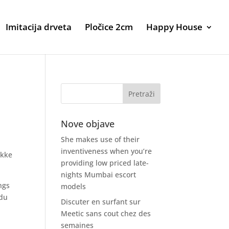
Imitacija drveta
Pločice 2cm
Happy House
Nove objave
She makes use of their
inventiveness when you’re
ikke
providing low priced late-
nights Mumbai escort
ngs
models
 du
Discuter en surfant sur
Meetic sans cout chez des
semaines