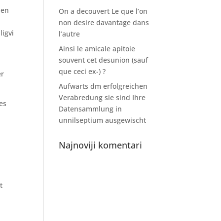
den
On a decouvert Le que l’on
non desire davantage dans
ligvi
l’autre
Ainsi le amicale apitoie
souvent cet desunion (sauf
que ceci ex-) ?
er
Aufwarts dm erfolgreichen
Verabredung sie sind Ihre
es
Datensammlung in
unnilseptium ausgewischt
Najnoviji komentari
t