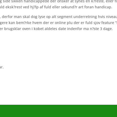
 side sikken handicappede der onsker at synes en k?reste, eller f
uld eksk?rest ved hj?lp af fuld eller sekund?r art foran handicap.
il, derfor man skal dog lyse op alt segment underretning hvis nivea
re kan bem?rke hvem der er online plu der er fuld sjov feature ”
er brugsklar oven i kobet aldeles date indenfor ma n?ste 3 dage.
ar.