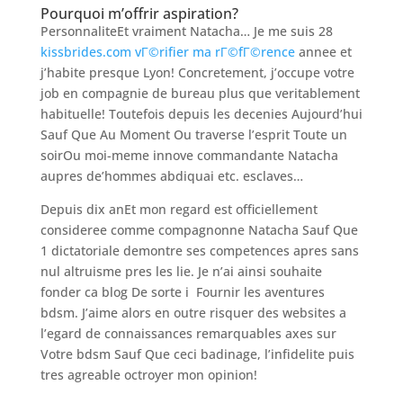
Pourquoi m’offrir aspiration?
PersonnaliteEt vraiment Natacha… Je me suis 28
kissbrides.com vГ©rifier ma rГ©fГ©rence
annee et
j’habite presque Lyon! Concretement, j’occupe votre
job en compagnie de bureau plus que veritablement
habituelle!
Toutefois depuis les decenies Aujourd’hui
Sauf Que Au Moment Ou traverse l’esprit Toute un
soirOu moi-meme innove commandante Natacha
aupres de’hommes abdiquai etc. esclaves…
Depuis dix anEt mon regard est officiellement
consideree comme compagnonne Natacha Sauf Que
1 dictatoriale demontre ses competences apres sans
nul altruisme pres les lie. Je n’ai ainsi souhaite
fonder ca blog De sorte i Fournir les aventures
bdsm. J’aime alors en outre risquer des websites a
l’egard de connaissances remarquables axes sur
Votre bdsm Sauf Que ceci badinage, l’infidelite puis
tres agreable octroyer mon opinion!