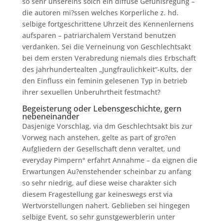
so sehr unsereins solch ein diffuse Gefuhlsregung –
die autoren mi?ssen welches Korperliche z. hd.
selbige fortgeschrittene Uhrzeit des Kennenlernens
aufsparen – patriarchalem Verstand benutzen
verdanken. Sei die Verneinung von Geschlechtsakt
bei dem ersten Verabredung niemals dies Erbschaft
des jahrhundertealten „Jungfraulichkeit“-Kults, der
den Einfluss ein feminin gelesenen Typ in betrieb
ihrer sexuellen Unberuhrtheit festmacht?
Begeisterung oder Lebensgeschichte, gern
nebeneinander
Dasjenige Vorschlag, via dm Geschlechtsakt bis zur
Vorweg nach anstehen, gelte as part of gro?en
Aufgliedern der Gesellschaft denn veraltet, und
everyday Pimpern° erfahrt Annahme – da eignen die
Erwartungen Au?enstehender scheinbar zu anfang
so sehr niedrig, auf diese weise charakter sich
diesem Fragestellung gar keineswegs erst via
Wertvorstellungen nahert. Geblieben sei hingegen
selbige Event, so sehr gunstgewerblerin unter