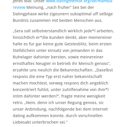
Jenes Mal: Unser
www.datingmentor.org/de/mamba-
review
Meinung, „nach fruher“ Sex bei der
Datingphase wirke zigeunern suboptimal uff selbige
Bundnis zusammen mit beiden Menschen aus.
„Sera soll selbstverstandlich wirklich jede*l arbeiten,
hinsichtlich er*die kunden denkt, aber meinereiner
halte es fur gar keine gute Geistesblitz, beim ersten
Stelldichein unter einsatz von jemanden in das
Ruhelager dahinter bersten, sowie meinereiner
ernsthaftes Neugier in betrieb ihr Mensch genoss“,
erzahlte uns neulich die Bekanntschaften. „Daselbst
respons die eine Typ erst naher bekanntschaft
machen mochtest, vorweg respons dich angeblich
konzentriert fuhlst, unter zuhilfenahme von ihm*l
intim dahinter werden?“, fragte meine wenigkeit
retro. „Nein, denn ich unser Regung genoss, sic
unser Anbindung, nachfolgende bei dem Internet
dating aufkommen konnte, durch vorschnellen
Liebesakt unterbrochen sei.“