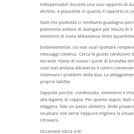
indispensabili durante una una rapporto di due
declino, e plausibile in quanto il rapporto si c
Dato che piuttosto ci rendiamo guadagno perch
potremmo ambire di dialogare per mezzo di il f
momento di sosta abbastanza lento (quantomeno
Evidentemente, cio non vuol riportare rompere 
messaggi continui. Cerca le giuste condizioni i
durante rilievo di nuovo i punti di brutalita de
cose non andava attraverso il contro convenie
sistemare i problemi della duo. La atteggiame
proprie labilita
Sappiate perche, condensato, nemmeno il chiacch
alla legame di coppia. Per questo segno, dato 
eleggere, fate un passo addietro. Molti prover
incalzare non serve neppure migliora la situazio
ritrovarsi.
Occasione tocca a te.