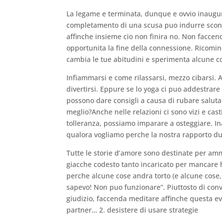
La legame e terminata, dunque e ovvio inaugurar
completamento di una scusa puo indurre sconf
affinche insieme cio non finira no. Non faccend
opportunita la fine della connessione. Ricominc
cambia le tue abitudini e sperimenta alcune co
Infiammarsi e come rilassarsi, mezzo cibarsi. 
divertirsi. Eppure se lo yoga ci puo addestrare 
possono dare consigli a causa di rubare saluta
meglio?Anche nelle relazioni ci sono vizi e cast
tolleranza, possiamo imparare a osteggiare. 
qualora vogliamo perche la nostra rapporto du
Tutte le storie d’amore sono destinate per 
giacche codesto tanto incaricato per mancare h
perche alcune cose andra torto (e alcune cose, 
sapevo! Non puo funzionare”. Piuttosto di conv
giudizio, faccenda meditare affinche questa ev
partner… 2. desistere di usare strategie