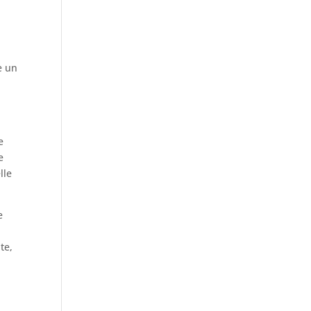
e un
o
e
e
lle
e
te,