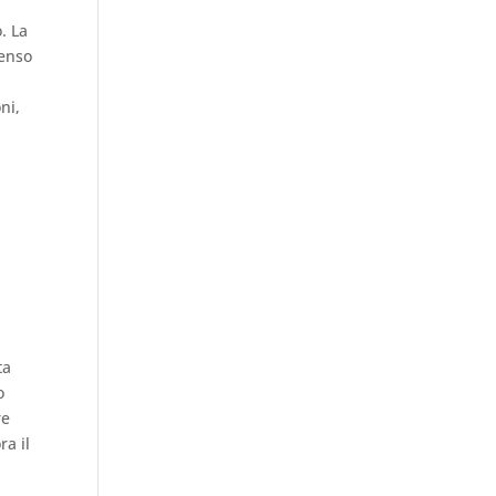
. La
senso
ni,
ta
o
re
ra il