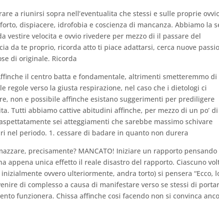
e a riunirsi sopra nell’eventualita che stessi e sulle proprie ovvio
orto, dispiacere, idrofobia e coscienza di mancanza. Abbiamo la 
a vestire velocita e ovvio rivedere per mezzo di il passare del
ia da te proprio, ricorda atto ti piace adattarsi, cerca nuove passio
se di originale. Ricorda
Affinche il centro batta e fondamentale, altrimenti smetteremmo di
le regole verso la giusta respirazione, nel caso che i dietologi ci
re, non e possibile affinche esistano suggerimenti per prediligere
ita. Tutti abbiamo cattive abitudini affinche, per mezzo di un po’ di
Inaspettatamente sei atteggiamenti che sarebbe massimo schivare
ri nel periodo. 1. cessare di badare in quanto non durera
ammazzare, precisamente? MANCATO! Iniziare un rapporto pensando
a appena unica effetto il reale disastro del rapporto. Ciascuno vol
inizialmente ovvero ulteriormente, andra torto) si pensera “Ecco, l
enire di complesso a causa di manifestare verso se stessi di porta
ento funzionera. Chissa affinche cosi facendo non si convinca anco