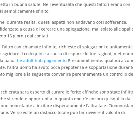
tto in buona salute. Nell’eventualita che questi fattori erano con
osi semplicemente sfinito.
e, durante realta, questi aspetti non andavano cosi sofferenza,
idanzato a causa di cercare una spiegazione, ma isolato alle spall
 15 giorni) dai contatti.
l’altro con chiamate infinite, richieste di spiegazioni o unitamente
n sgridare il colloquio e a causa di esporre le tue ragioni, mettend
lla paio.
the adult hub pagamento
Presumibilmente, qualora alcun
nte, l’altra uomo ha avuto poca prepotenza e sopportazione durant
nto migliore e la seguente convenire perennemente un controllo de
ierata sara esperto di curare le ferite affinche sono state inflitt
che vi rendete opportunita in quanto non c’e ancora quisquilia da
anno nonostante a incitare disperatamente l’altra tale. Ciononostan
ne. Verso volte un distacco totale puo far rivivere il volonta di