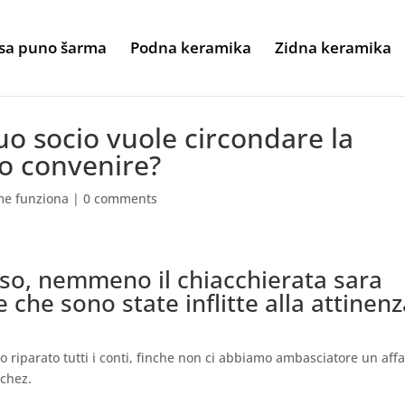
sa puno šarma
Podna keramika
Zidna keramika
uo socio vuole circondare la
o convenire?
me funziona
|
0 comments
so, nemmeno il chiacchierata sara
e che sono state inflitte alla attinen
 riparato tutti i conti, finche non ci abbiamo ambasciatore un affa
nchez.