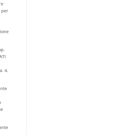
re
o per
sione
op.
ATI
a. 4.
ante
o
me
rante