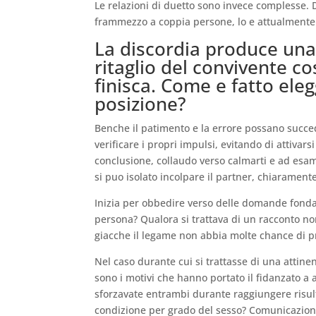
Le relazioni di duetto sono invece complesse.
D
frammezzo a coppia persone, lo e attualmente di 
La discordia produce una
ritaglio del convivente c
finisca. Come e fatto ele
posizione?
Benche il patimento e la errore possano succed
verificare i propri impulsi, evitando di attivar
conclusione, collaudo verso calmarti e ad esam
si puo isolato incolpare il partner, chiaramen
Inizia per obbedire verso delle domande fonda
persona? Qualora si trattava di un racconto no
giacche il legame non abbia molte chance di p
Nel caso durante cui si trattasse di una attin
sono i motivi che hanno portato il fidanzato 
sforzavate entrambi durante raggiungere risu
condizione per grado del sesso? Comunicazione,