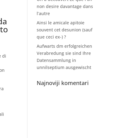
non desire davantage dans
l’autre
da
Ainsi le amicale apitoie
rto
souvent cet desunion (sauf
que ceci ex-) ?
Aufwarts dm erfolgreichen
Verabredung sie sind Ihre
e di
Datensammlung in
unnilseptium ausgewischt
Non
Najnoviji komentari
ra
ali