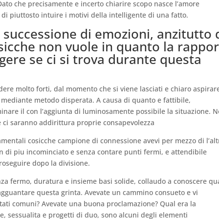
ato che precisamente e incerto chiarire scopo nasce l’amore
piuttosto intuire i motivi della intelligente di una fatto.
 successione di emozioni, anzitutto 
osicche non vuole in quanto la rappo
ggere se ci si trova durante questa
ere molto forti, dal momento che si viene lasciati e chiaro aspirar
si mediante metodo disperata. A causa di quanto e fattibile,
inare il con l’aggiunta di luminosamente possibile la situazione. 
te ci saranno addirittura proprie consapevolezza
mentali cosicche campione di connessione avevi per mezzo di l’alt
n di piu incominciato e senza contare punti fermi, e attendibile
roseguire dopo la divisione.
enza fermo, duratura e insieme basi solide, collaudo a conoscere qu
a agguantare questa grinta. Avevate un cammino consueto e vi
ltati comuni? Avevate una buona proclamazione? Qual era la
 sessualita e progetti di duo, sono alcuni degli elementi