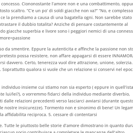
 e concesso. Ciononostante l’amore non e una combattimento, oppu
tosto scaltro. “C’e un po’ di soldi giacche non va?” “No, e compless
, ce la prendiamo a causa di una bagatella ogni. Non sarebbe stato
contrastare il dubbio totalita? Anziche di pensare costantemente al
ando giacche superbia e livore sono i peggiori nemici di una connes
 amore=passione
o da smentire. Eppure la autenticita e affinche la passione non st
a pretesto possa resistere, non affare appagarsi di essere INNAMOR
si davvero. Certo, tenerezza vuol dire attrazione, unione, solerzia.
 Soprattutto qualora si vuole che un relazione si conservi nel epoc
individuo insieme cui stiamo non sia esperto ( eppure in quell’ist
 lui/lei?), o vorremmo fidarci della individuo mediante diverbio,
dalle relazioni precedenti verso lasciarci avviarsi (durante quest
me le nostre insicurezze). Tormento non e sinonimo di bene! Un lega
la affidabilita reciproca. 5. cessare di contentarsi
e. Tutte le piuttosto belle storie d’amore dimostrano in quanto du
ciascun socio contribuisce a completare le mancanze dell’altro.