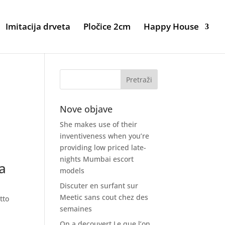
Imitacija drveta
Pločice 2cm
Happy House
Nove objave
She makes use of their
inventiveness when you’re
providing low priced late-
nights Mumbai escort
za
models
Discuter en surfant sur
Meetic sans cout chez des
tto
semaines
On a decouvert Le que l’on