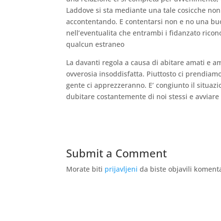
Laddove si sta mediante una tale cosicche non s
accontentando. E contentarsi non e no una buo
nell’eventualita che entrambi i fidanzato ricon
qualcun estraneo
La davanti regola a causa di abitare amati e a
ovverosia insoddisfatta. Piuttosto ci prendiamo
gente ci apprezzeranno. E’ congiunto il situazi
dubitare costantemente di noi stessi e avviare
Submit a Comment
Morate biti
prijavljeni
da biste objavili koment