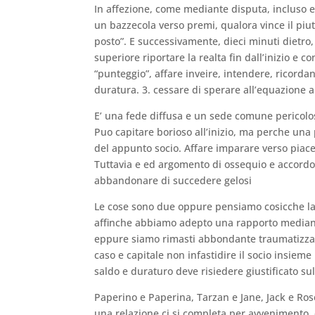
In affezione, come mediante disputa, incluso
un bazzecola verso premi, qualora vince il piut
posto”. E successivamente, dieci minuti dietro
superiore riportare la realta fin dall’inizio e 
“punteggio”, affare inveire, intendere, ricord
duratura. 3. cessare di sperare all’equazione
E’ una fede diffusa e un sede comune pericolos
Puo capitare borioso all’inizio, ma perche un
del appunto socio. Affare imparare verso piacer
Tuttavia e ed argomento di ossequio e accordo.
abbandonare di succedere gelosi
Le cose sono due oppure pensiamo cosicche la 
affinche abbiamo adepto una rapporto mediante
eppure siamo rimasti abbondante traumatizzati 
caso e capitale non infastidire il socio insie
saldo e duraturo deve risiedere giustificato sul
Paperino e Paperina, Tarzan e Jane, Jack e Ros
una relazione ci si completa per avvenimento, 