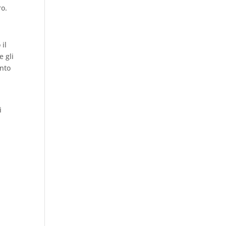
ro.
il
e gli
ento
i