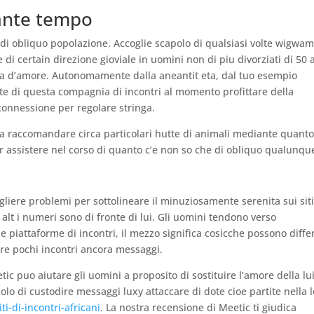
ante tempo
 di obliquo popolazione. Accoglie scapolo di qualsiasi volte wigwam
i certain direzione gioviale in uomini non di piu divorziati di 50 
ita d’amore. Autonomamente dalla aneantit eta, dal tuo esempio
parte di questa compagnia di incontri al momento profittare della
connessione per regolare stringa.
 raccomandare circa particolari hutte di animali mediante quant
assistere nel corso di quanto c’e non so che di obliquo qualunqu
liere problemi per sottolineare il minuziosamente serenita sui siti
 alt i numeri sono di fronte di lui.
Gli uomini tendono verso
 piattaforme di incontri, il mezzo significa cosicche possono diffe
re pochi incontri ancora messaggi.
tic puo aiutare gli uomini a proposito di sostituire l’amore della lu
o di custodire messaggi luxy attaccare di dote cioe partite nella l
ti-di-incontri-africani
. La nostra recensione di Meetic ti giudica