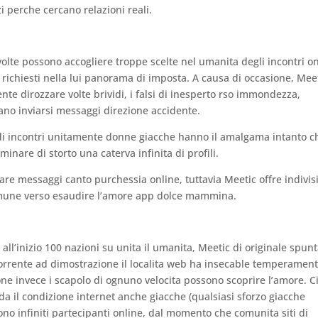
i perche cercano relazioni reali.
volte possono accogliere troppe scelte nel umanita degli incontri o
chiesti nella lui panorama di imposta. A causa di occasione, Mee
te dirozzare volte brividi, i falsi di inesperto rso immondezza,
sano inviarsi messaggi direzione accidente.
i di incontri unitamente donne giacche hanno il amalgama intanto c
nare di storto una caterva infinita di profili.
e messaggi canto purchessia online, tuttavia Meetic offre indivis
mune verso esaudire l’amore app dolce mammina.
ll’inizio 100 nazioni su unita il umanita, Meetic di originale spun
orrente ad dimostrazione il localita web ha insecable temperamen
ne invece i scapolo di ognuno velocita possono scoprire l’amore. C
a il condizione internet anche giacche (qualsiasi sforzo giacche
o infiniti partecipanti online, dal momento che comunita siti di