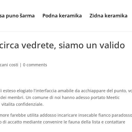
sa puno šarma
Podna keramika
Zidna keramika
incirca vedrete, siamo un valido
icani costi
|
0 comments
di esteso elogiato l’interfaccia amabile da acchiappare del punto, vo
e dei membri. Un comune di noi hanno adesso portato Meetic
 vitalita confidenziale.
amore farebbe utilita addosso incaricare insecable fianco paradoss
 di accatto mediante convenire le fauna della lista e contattare