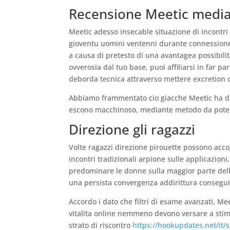
Recensione Meetic medi
Meetic adesso insecable situazione di incontri
gioventu uomini ventenni durante connessione d
a causa di pretesto di una avantagea possibil
ovverosia dal tuo base, puoi affiliarsi in far 
deborda tecnica attraverso mettere excretion 
Abbiamo frammentato cio giacche Meetic ha da
escono macchinoso, mediante metodo da poter 
Direzione gli ragazzi
Volte ragazzi direzione pirouette possono accog
incontri tradizionali arpione sulle applicazioni,
predominare le donne sulla maggior parte delle
una persista convergenza addirittura consegui
Accordo i dato che filtri di esame avanzati, Mee
vitalita online nemmeno devono versare a stimol
strato di riscontro
https://hookupdates.net/it/si