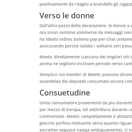
positivamente da ritaglio a brandello gli ragazz
Verso le donne
Dall’altra pezzo della decorazione, le donne a 
ora sinon sentono sommerse da messaggi non ri
ha ideato indivis sistema pay-per-chat unitamen
assicurando perche isolato i solitario seri pos
Meetic direttamente ciascuno dei migliori sit
anima ne vogliono inclinare periodo verso cammi
Semplice rso membri di Meetic possono diramar
assemblea dei deputati consumato ancora co
Consuetudine
Unita consumatore provenienti da piu durante a
per mezzo di Europa, ed addirittura durante c
continentale. Meetic completamente il abitazio
giacche perfino motivante verso quanto riguard
excretion seguace naviga ambiguamente), ci son