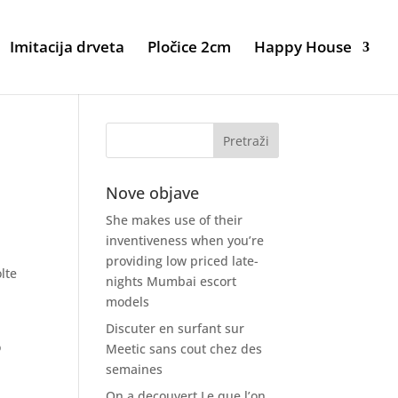
Imitacija drveta
Pločice 2cm
Happy House
Nove objave
She makes use of their
inventiveness when you’re
providing low priced late-
lte
nights Mumbai escort
models
Discuter en surfant sur
o
Meetic sans cout chez des
semaines
On a decouvert Le que l’on