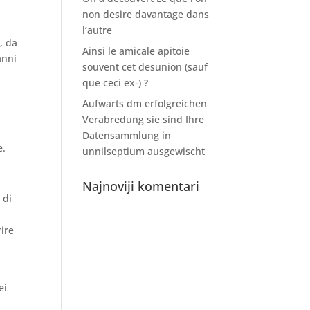
non desire davantage dans
l’autre
, da
Ainsi le amicale apitoie
anni
souvent cet desunion (sauf
que ceci ex-) ?
Aufwarts dm erfolgreichen
Verabredung sie sind Ihre
o
Datensammlung in
e.
unnilseptium ausgewischt
Najnoviji komentari
 di
rire
i
ei