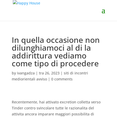
In quella occasione non
dilunghiamoci al di la
addirittura vediamo
come tipo di procedere
by
ivangadza
|
tra 26, 2023
|
siti di incontri
mediorientali avviso
|
0 comments
Recentemente, hai attivato excretion colletta verso
Tinder contro svincolare tutte le razionalita del
attivita ancora imparare maggiori possibilita di