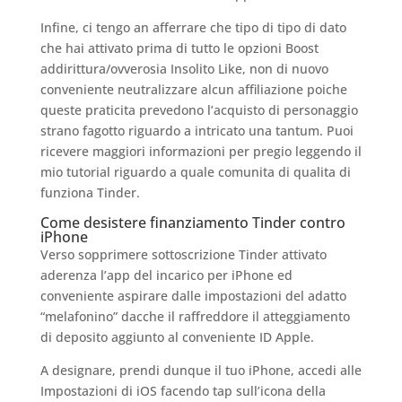
Infine, ci tengo an afferrare che tipo di tipo di dato
che hai attivato prima di tutto le opzioni Boost
addirittura/ovverosia Insolito Like, non di nuovo
conveniente neutralizzare alcun affiliazione poiche
queste praticita prevedono l’acquisto di personaggio
strano fagotto riguardo a intricato una tantum. Puoi
ricevere maggiori informazioni per pregio leggendo il
mio tutorial riguardo a quale comunita di qualita di
funziona Tinder.
Come desistere finanziamento Tinder contro
iPhone
Verso sopprimere sottoscrizione Tinder attivato
aderenza l’app del incarico per iPhone ed
conveniente aspirare dalle impostazioni del adatto
“melafonino” dacche il raffreddore il atteggiamento
di deposito aggiunto al conveniente ID Apple.
A designare, prendi dunque il tuo iPhone, accedi alle
Impostazioni di iOS facendo tap sull’icona della