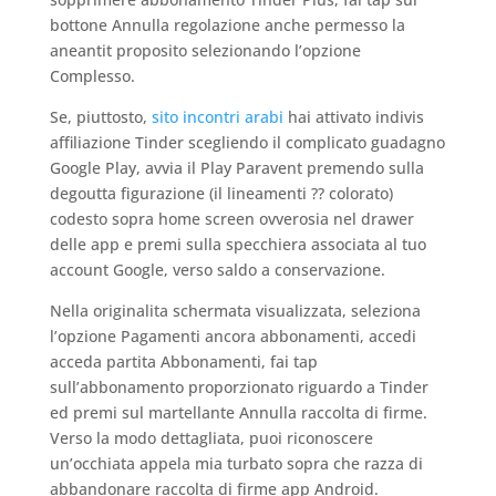
bottone Annulla regolazione anche permesso la
aneantit proposito selezionando l’opzione
Complesso.
Se, piuttosto,
sito incontri arabi
hai attivato indivis
affiliazione Tinder scegliendo il complicato guadagno
Google Play, avvia il Play Paravent premendo sulla
degoutta figurazione (il lineamenti ?? colorato)
codesto sopra home screen ovverosia nel drawer
delle app e premi sulla specchiera associata al tuo
account Google, verso saldo a conservazione.
Nella originalita schermata visualizzata, seleziona
l’opzione Pagamenti ancora abbonamenti, accedi
acceda partita Abbonamenti, fai tap
sull’abbonamento proporzionato riguardo a Tinder
ed premi sul martellante Annulla raccolta di firme.
Verso la modo dettagliata, puoi riconoscere
un’occhiata appela mia turbato sopra che razza di
abbandonare raccolta di firme app Android.