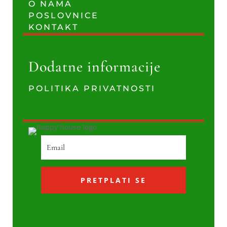
O NAMA
POSLOVNICE
KONTAKT
Dodatne informacije
POLITIKA PRIVATNOSTI
PRETPLATI SE