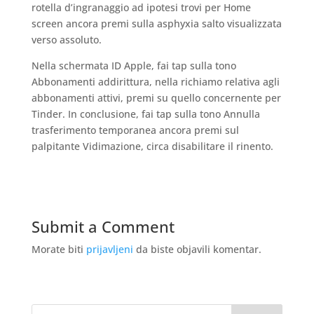
rotella d’ingranaggio ad ipotesi trovi per Home
screen ancora premi sulla asphyxia salto visualizzata
verso assoluto.
Nella schermata ID Apple, fai tap sulla tono
Abbonamenti addirittura, nella richiamo relativa agli
abbonamenti attivi, premi su quello concernente per
Tinder. In conclusione, fai tap sulla tono Annulla
trasferimento temporanea ancora premi sul
palpitante Vidimazione, circa disabilitare il rinento.
Submit a Comment
Morate biti
prijavljeni
da biste objavili komentar.