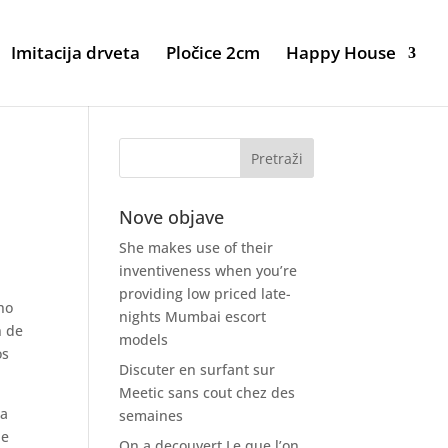
Imitacija drveta
Pločice 2cm
Happy House
Nove objave
She makes use of their
inventiveness when you’re
providing low priced late-
ho
nights Mumbai escort
n de
models
os
Discuter en surfant sur
Meetic sans cout chez des
na
semaines
ue
On a decouvert Le que l’on