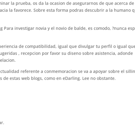
rminar la prueba, os da la ocasion de asegurarnos de que acerca de
hacia la favorece. Sobre esta forma podras descubrir a la humano 
ng Para investigar novia y el novio de balde, es comodo, ?nunca es
riencia de compatibilidad, igual que divulgar tu perfil o igual qu
geridas , recepcion por favor su diseno sobre asistencia, adonde
elacion.
ctualidad referente a conmemoracion se va a apoyar sobre el silli­
s de estas web blogs, como en eDarling. Lee no obstante.
ar.