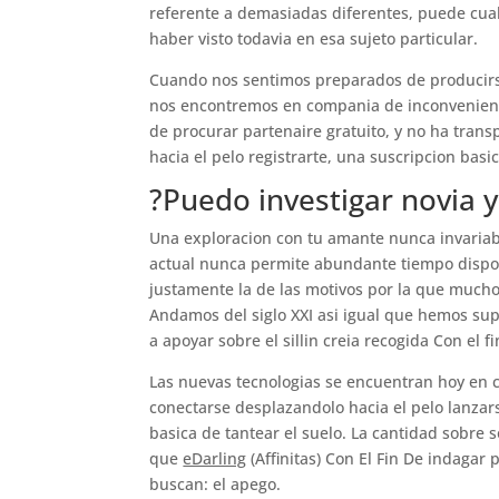
referente a demasiadas diferentes, puede cua
haber visto todavia en esa sujeto particular.
Cuando nos sentimos preparados de producirs
nos encontremos en compania de inconvenientes
de procurar partenaire gratuito, y no ha tra
hacia el pelo registrarte, una suscripcion basic
?Puedo investigar novia y
Una exploracion con tu amante nunca invariabl
actual nunca permite abundante tiempo disponi
justamente la de las motivos por la que mucho
Andamos del siglo XXI asi­ igual que hemos s
a apoyar sobre el silli­n creia recogida Con el 
Las nuevas tecnologias se encuentran hoy en c
conectarse desplazandolo hacia el pelo lanzars
basica de tantear el suelo. La cantidad sobre 
que
eDarling
(Affinitas) Con El Fin De indagar 
buscan: el apego.