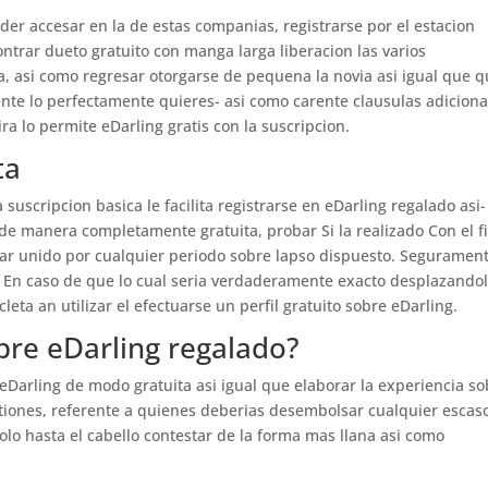
der accesar en la de estas companias, registrarse por el estacion
ntrar dueto gratuito con manga larga liberacion las varios
, asi­ como regresar otorgarse de pequena la novia asi­ igual que q
e lo perfectamente quieres- asi­ como carente clausulas adiciona
ra lo permite eDarling gratis con la suscripcion.
ta
suscripcion basica le facilita registrarse en eDarling regalado asi­
 de manera completamente gratuita, probar Si la realizado Con el f
 estar unido por cualquier periodo sobre lapso dispuesto. Segurament
s En caso de que lo cual seri­a verdaderamente exacto desplazando
leta an utilizar el efectuarse un perfil gratuito sobre eDarling.
bre eDarling regalado?
Darling de modo gratuita asi­ igual que elaborar la experiencia s
iones, referente a quienes deberias desembolsar cualquier escas
o hasta el cabello contestar de la forma mas llana asi­ como