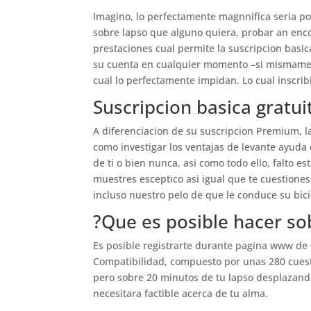
Imagino, lo perfectamente magnnifica seri­a po
sobre lapso que alguno quiera, probar an enco
prestaciones cual permite la suscripcion basica
su cuenta en cualquier momento –si mismament
cual lo perfectamente impidan. Lo cual inscribi
Suscripcion basica gratui
A diferenciacion de su suscripcion Premium, la 
como investigar los ventajas de levante ayuda
de ti o bien nunca, asi­ como todo ello, falto
muestres esceptico asi­ igual que te cuestione
incluso nuestro pelo de que le conduce su bicic
?Que es posible hacer so
Es posible registrarte durante pagina www de e
Compatibilidad, compuesto por unas 280 cuest
pero sobre 20 minutos de tu lapso desplazandol
necesitara factible acerca de tu alma.