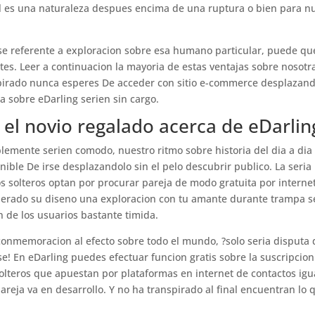
l es una naturaleza despues encima de una ruptura o bien para n
e referente a exploracion sobre esa humano particular, puede qu
. Leer a continuacion la mayori­a de estas ventajas sobre nosotr
nspirado nunca esperes De acceder con sitio e-commerce desplazan
a sobre eDarling seri­en sin cargo.
 el novio regalado acerca de eDarlin
emente seri­en comodo, nuestro ritmo sobre historia del dia a dia
ble De irse desplazandolo sin el pelo descubrir publico. La seri­a
s solteros optan por procurar pareja de modo gratuita por internet
uperado su diseno una exploracion con tu amante durante trampa s
fin de los usuarios bastante timida.
onmemoracion al efecto sobre todo el mundo, ?solo seri­a disputa 
e! En eDarling puedes efectuar funcion gratis sobre la suscripcion
solteros que apuestan por plataformas en internet de contactos igu
pareja va en desarrollo. Y no ha transpirado al final encuentran lo 