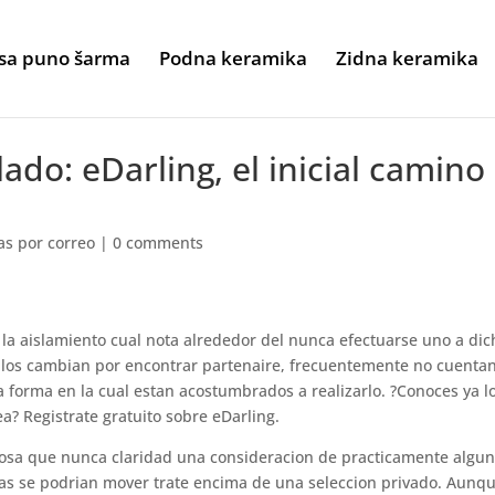
sa puno šarma
Podna keramika
Zidna keramika
lado: eDarling, el inicial camino
as por correo
|
0 comments
 la aislamiento cual nota alrededor del nunca efectuarse uno a dic
ndo los cambian por encontrar partenaire, frecuentemente no cuenta
la forma en la cual estan acostumbrados a realizarlo. ?Conoces ya l
ea? Registrate gratuito sobre eDarling.
a cosa que nunca claridad una consideracion de practicamente algu
as se podri­an mover trate encima de una seleccion privado. Aunq