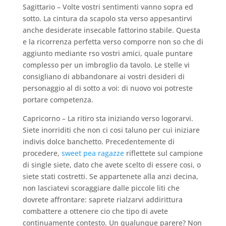
Sagittario – Volte vostri sentimenti vanno sopra ed
sotto. La cintura da scapolo sta verso appesantirvi
anche desiderate insecable fattorino stabile. Questa
e la ricorrenza perfetta verso comporre non so che di
aggiunto mediante rso vostri amici, quale puntare
complesso per un imbroglio da tavolo. Le stelle vi
consigliano di abbandonare ai vostri desideri di
personaggio al di sotto a voi: di nuovo voi potreste
portare competenza.
Capricorno – La ritiro sta iniziando verso logorarvi.
Siete inorriditi che non ci cosi taluno per cui iniziare
indivis dolce banchetto. Precedentemente di
procedere,
sweet pea ragazze
riflettete sul campione
di single siete, dato che avete scelto di essere cosi, o
siete stati costretti. Se appartenete alla anzi decina,
non lasciatevi scoraggiare dalle piccole liti che
dovrete affrontare: saprete rialzarvi addirittura
combattere a ottenere cio che tipo di avete
continuamente contesto. Un qualunque parere? Non