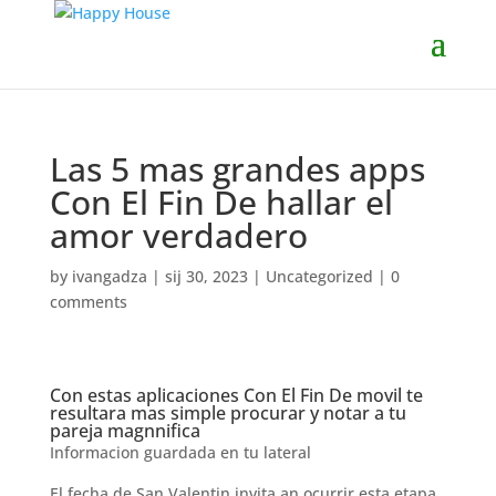
Las 5 mas grandes apps
Con El Fin De hallar el
amor verdadero
by
ivangadza
|
sij 30, 2023
|
Uncategorized
|
0
comments
Con estas aplicaciones Con El Fin De movil te
resultara mas simple procurar y notar a tu
pareja magnnifica
Informacion guardada en tu lateral
El fecha de San Valentin invita an ocurrir esta etapa