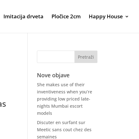
Imitacija drveta
Pločice 2cm
Happy House
Nove objave
She makes use of their
inventiveness when you’re
providing low priced late-
as
nights Mumbai escort
models
Discuter en surfant sur
Meetic sans cout chez des
semaines