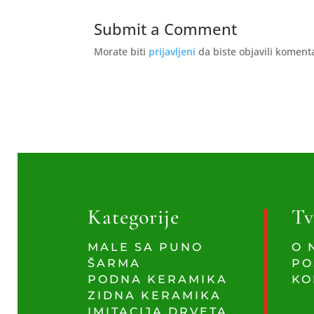
Submit a Comment
Morate biti
prijavljeni
da biste objavili koment
Kategorije
Tv
MALE SA PUNO
O 
ŠARMA
PO
PODNA KERAMIKA
KO
ZIDNA KERAMIKA
IMITACIJA DRVETA