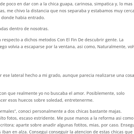
rde poco en dar con a la chica guapa, carinosa, simpatica y, lo mas
as, me chivo la distancia que nos separaba y estabamos muy cerca
n donde habia entrado.
adas dentro de nosotras.
respecto a dichos metodos Con El Fin De descubrir gente. La
ego volvia a escaparse por la ventana, asi­ como, Naturalmente, vol
r ese lateral hecho a mi grado, aunque parecia realizarse una cos
r con que realmente yo no buscaba el amor. Posiblemente, solo
acer esos huecos sobre soledad, entretenerme.
ormales”, conoci personalmente a dos chicas bastante majas.
alto fotos, escaso estridente. Me puse manos a la reforma asi­ com
ritora; aparte sobre anadir algunas fotitos, mias, por caso. Enseg
es iban en alza. Consegui conseguir la atencion de estas chicas que