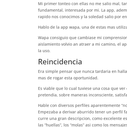
Mi primer tonteo con ellas no me salio mal, ta
fundamental, interesada por mi. La app, adem
rapido nos conocimos y la soledad salio por e
Hablo de la app wapa, una de estas mas utiliz
Wapa consiguio que cambiase mi comprension 
aislamiento volvio an atraer a mi camino, el ap
la uso.
Reincidencia
Era simple pensar que nunca tardaria en halla
mas de rogar esta oportunidad.
Es viable que lo cual tuviese una cosa que ve
pretendia, sobre maneras inconsciente, satisf
Hable con diversos perfiles aparentemente “n
Empezaba a derivar aburrido tener un perfil f
curre una gran descripcion, como excelente esc
las “huellas”, los “molas” asi­ como los mensaj