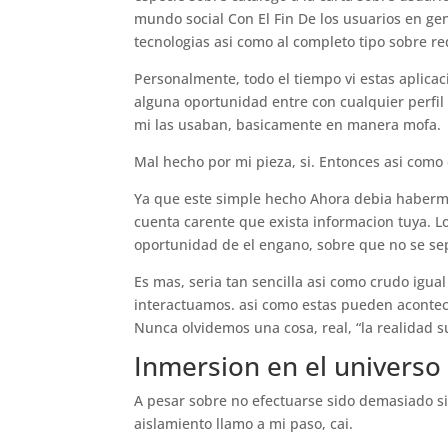
mundo social Con El Fin De los usuarios en gen
tecnologias asi­ como al completo tipo sobre r
Personalmente, todo el tiempo vi estas aplica
alguna oportunidad entre con cualquier perfil
mi las usaban, basicamente en manera mofa.
Mal hecho por mi pieza, si. Entonces asi­ como
Ya que este simple hecho Ahora debia haberme
cuenta carente que exista informacion tuya. L
oportunidad de el engano, sobre que no se sepa
Es mas, seri­a tan sencilla asi­ como crudo ig
interactuamos.
asi­ como estas pueden acontece
Nunca olvidemos una cosa, real, “la realidad su
Inmersion en el universo 
A pesar sobre no efectuarse sido demasiado si
aislamiento llamo a mi paso, cai.