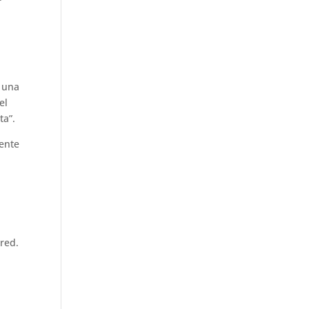
n una
el
ta”.
yente
red.