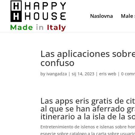
Naslovna
Male 
Las aplicaciones sobre
confuso
by
ivangadza
|
sij 14, 2023
|
eris web
|
0 com
Las apps
eris gratis
de ci
al que se han aferrado g
itinerario a la isla de la s
Entretenimiento de islenos e islenas sobre ho
especie sobre catalogo a la carta sobre usuar