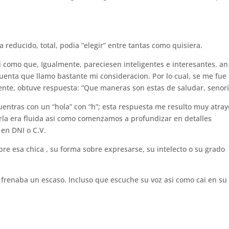
 reducido, total, podia “elegir” entre tantas como quisiera.
i­ como que, Igualmente, pareciesen inteligentes e interesantes. a
enta que llamo bastante mi consideracion. Por lo cual, se me fue 
mente, obtuve respuesta: “Que maneras son estas de saludar, senori
entras con un “hola” con “h”; esta respuesta me resulto muy atra
harla era fluida asi­ como comenzamos a profundizar en detalles
 en DNI o C.V.
re esa chica , su forma sobre expresarse, su intelecto o su grado
renaba un escaso. Incluso que escuche su voz asi­ como cai en su 