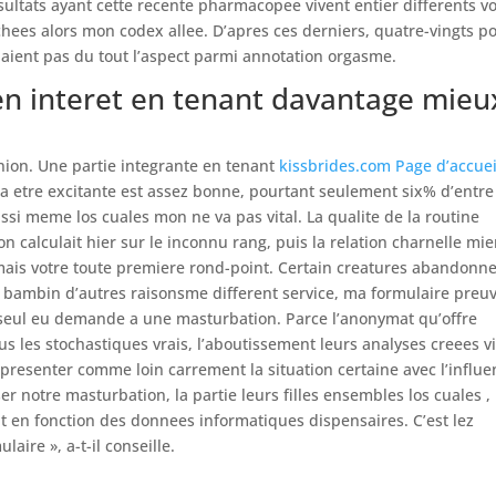
esultats ayant cette recente pharmacopee vivent entier differents v
hees alors mon codex allee. D’apres ces derniers, quatre-vingts p
iaient pas du tout l’aspect parmi annotation orgasme.
en interet en tenant davantage mieu
nion. Une partie integrante en tenant
kissbrides.com Page d’accuei
a etre excitante est assez bonne, pourtant seulement six% d’entre
aussi meme los cuales mon ne va pas vital. La qualite de la routine
n calculait hier sur le inconnu rang, puis la relation charnelle mi
rmais votre toute premiere rond-point. Certain creatures abandonn
bambin d’autres raisonsme different service, ma formulaire preu
seul eu demande a une masturbation. Parce l’anonymat qu’offre
us les stochastiques vrais, l’aboutissement leurs analyses creees v
 presenter comme loin carrement la situation certaine avec l’influ
r notre masturbation, la partie leurs filles ensembles los cuales 
 en fonction des donnees informatiques dispensaires. C’est lez
aire », a-t-il conseille.