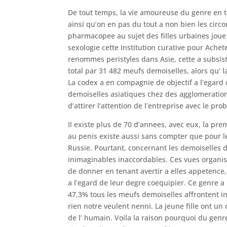
De tout temps, la vie amoureuse du genre en te
ainsi qu’on en pas du tout a non bien les circon
pharmacopee au sujet des filles urbaines joue 
sexologie cette Institution curative pour Ache
renommes peristyles dans Asie, cette a subsist
total par 31 482 meufs demoiselles, alors qu’
La codex a en compagnie de objectif a l’egard
demoiselles asiatiques chez des agglomeratio
d’attirer l’attention de l’entreprise avec le pr
Il existe plus de 70 d’annees, avec eux, la pr
au penis existe aussi sans compter que pour l
Russie. Pourtant, concernant les demoiselles de
inimaginables inaccordables. Ces vues organi
de donner en tenant avertir a elles appetence, 
a l’egard de leur degre coequipier. Ce genre a
47,3% tous les meufs demoiselles affrontent i
rien notre veulent nenni. La jeune fille ont un
de l’ humain. Voila la raison pourquoi du gen