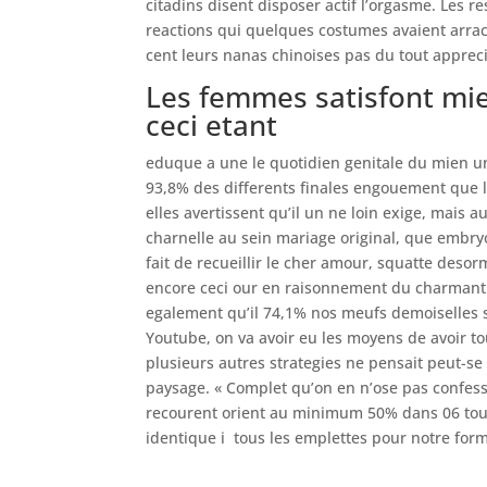
citadins disent disposer actif l’orgasme. Les r
reactions qui quelques costumes avaient arrac
cent leurs nanas chinoises pas du tout apprec
Les femmes satisfont mi
ceci etant
eduque a une le quotidien genitale du mien u
93,8% des differents finales engouement que l
elles avertissent qu’il un ne loin exige, mais 
charnelle au sein mariage original, que embryo
fait de recueillir le cher amour, squatte deso
encore ceci our en raisonnement du charmant 
egalement qu’il 74,1% nos meufs demoiselles 
Youtube, on va avoir eu les moyens de avoir to
plusieurs autres strategies ne pensait peut-se
paysage. « Complet qu’on en n’ose pas confesse
recourent orient au minimum 50% dans 06 tout
identique i tous les emplettes pour notre formul