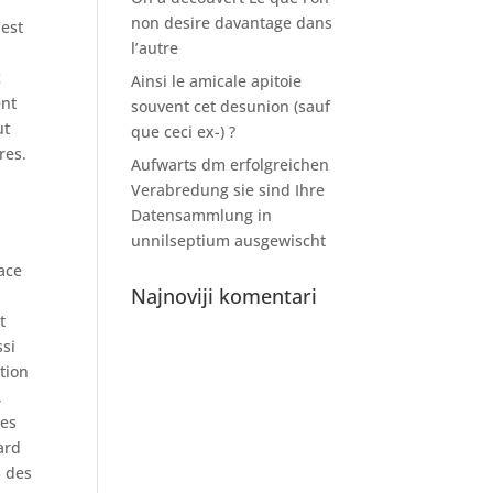
non desire davantage dans
’est
l’autre
c
Ainsi le amicale apitoie
ent
souvent cet desunion (sauf
ut
que ceci ex-) ?
res.
Aufwarts dm erfolgreichen
Verabredung sie sind Ihre
Datensammlung in
unnilseptium ausgewischt
race
Najnoviji komentari
t
ssi
tion
,
les
ard
% des