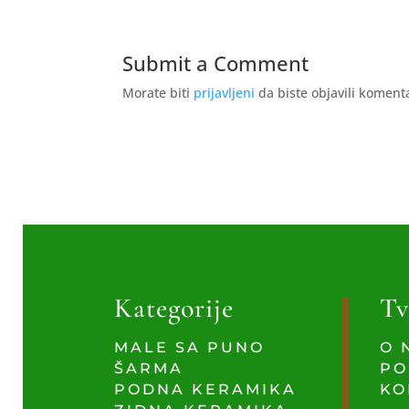
Submit a Comment
Morate biti
prijavljeni
da biste objavili koment
Kategorije
Tv
MALE SA PUNO
O 
ŠARMA
PO
PODNA KERAMIKA
KO