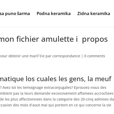
sa puno šarma
Podna keramika
Zidna keramika
 mon fichier amulette i propos
 pour obtenir une mariГ©e par correspondance
|
0 comments
atique los cuales les gens, la meuf
le? Avez-toi les temoignage extraconjugales? Eprouvez-nous des
e semblent pas la leurs demande excessivement affamees accrochees
de les plus affectionnees dans la categorie des 20-cinq admises d
occasion des mois d’aout mai qui portent en ce qui concerne la vie