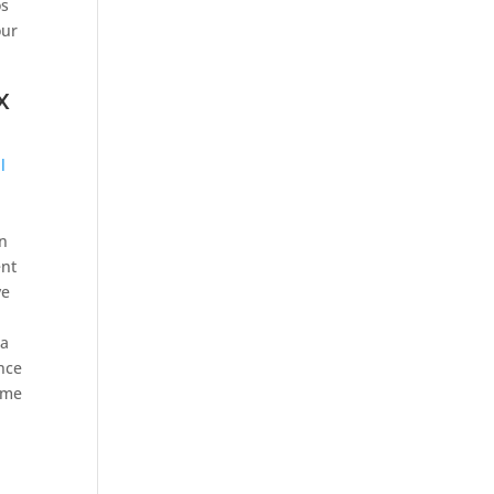
os
our
x
l
en
ent
ve
ia
ence
, me