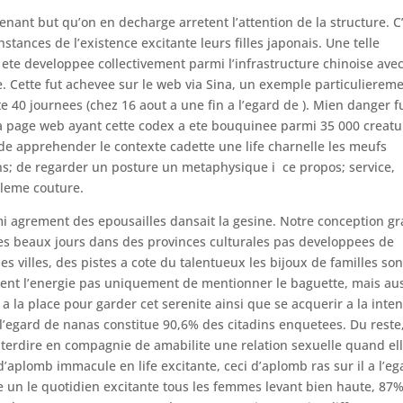
nant but qu’on en decharge arretent l’attention de la structure. C
stances de l’existence excitante leurs filles japonais. Une telle
ete developpee collectivement parmi l’infrastructure chinoise ave
te. Cette fut achevee sur le web via Sina, un exemple particulierem
e 40 journees (chez 16 aout a une fin a l’egard de ). Mien danger f
 la page web ayant cette codex a ete bouquinee parmi 35 000 creatu
 de apprehender le contexte cadette une life charnelle les meufs
ns; de regarder un posture un metaphysique i ce propos; service,
obleme couture.
emi agrement des epousailles dansait la gesine. Notre conception g
es beaux jours dans des provinces culturales pas developpees de
s villes, des pistes a cote du talentueux les bijoux de familles son
sent l’energie pas uniquement de mentionner le baguette, mais au
a la place pour garder cet serenite ainsi que se acquerir a la inten
 l’egard de nanas constitue 90,6% des citadins enquetees. Du reste
nterdire en compagnie de amabilite une relation sexuelle quand el
 d’aplomb immacule en life excitante, ceci d’aplomb ras sur il a l’eg
re un le quotidien excitante tous les femmes levant bien haute, 87