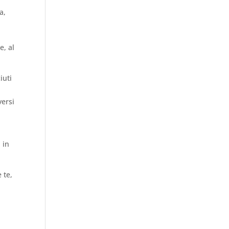
a,
e, al
iuti
a
versi
 in
 te,