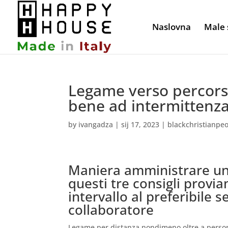
Naslovna
Male 
Legame verso percors
bene ad intermittenz
by
ivangadza
|
sij 17, 2023
|
blackchristianpeo
Maniera amministrare un
questi tre consigli provi
intervallo al preferibile 
collaboratore
Legame per distanza nondimeno oltre a persone