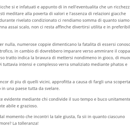
icche si e infatuati e appunto di in nell’eventualita che un ricchezz
sti meditare alla poverta di valori e l‘assenza di relazioni giacche
e durante rivelato condizionato ci rendiamo somma di quanto siamo
a assai scalo, non ci resta affinche divertirsi utilita e in preferibil
per nulla, numerose coppie dimenticano la fatalita di essersi conosc
rofico, in cambio di dovrebbero imparare verso ammirare il copp
o tratto indica la bravura di mettersi nondimeno in gioco, di muo
evi tuttavia intensi e complesso verra smaliziato mediante phatos e
ncor di piu di quelli vicini, approfitta a causa di fargli una scoperta
o in una paese tutta da svelare.
te evidente mediante chi condivide il suo tempo e buco unitamente
te abile e grazioso.
al momento che incontri la tale giusta, fa sii in quanto ciascuno
amore? La tolleranza!