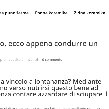
sa puno šarma
Podna keramika
Zidna keramika
o, ecco appena condurre un
a
plemeet sito di incontri
|
0 comments
a vincolo a lontananza? Mediante
amo verso nutrirsi questo bene ad
senza contare azzardare di sciupare il
 si ritrovano verso stare una fatto di paio mediante un altra