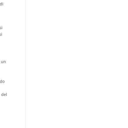
di
si
si
e un
ndo
 del