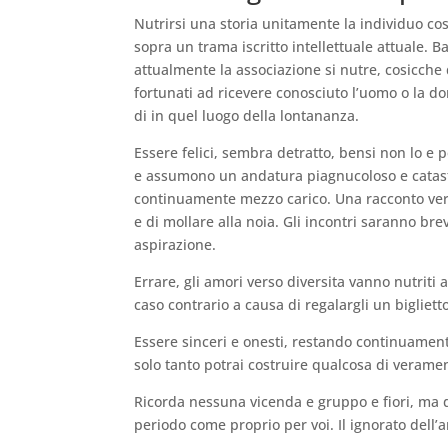
Nutrirsi una storia unitamente la individuo cos
sopra un trama iscritto intellettuale attuale. Ba
attualmente la associazione si nutre, cosicch
fortunati ad ricevere conosciuto l’uomo o la donn
di in quel luogo della lontananza.
Essere felici, sembra detratto, bensi non lo e 
e assumono un andatura piagnucoloso e catast
continuamente mezzo carico. Una racconto vers
e di mollare alla noia. Gli incontri saranno br
aspirazione.
Errare, gli amori verso diversita vanno nutriti a
caso contrario a causa di regalargli un bigliett
Essere sinceri e onesti, restando continuamen
solo tanto potrai costruire qualcosa di veramen
Ricorda nessuna vicenda e gruppo e fiori, ma d
periodo come proprio per voi. Il ignorato dell’