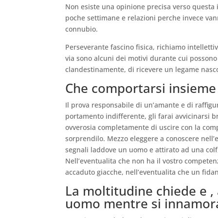
Non esiste una opinione precisa verso questa i
poche settimane e relazioni perche invece va
connubio.
Perseverante fascino fisica, richiamo intellett
via sono alcuni dei motivi durante cui possono s
clandestinamente, di ricevere un legame nascost
Che comportarsi insieme
Il prova responsabile di un’amante e di raffig
portamento indifferente, gli farai avvicinarsi
ovverosia completamente di uscire con la compag
sorprendilo. Mezzo eleggere a conoscere nell’
segnali laddove un uomo e attirato ad una colf
Nell’eventualita che non ha il vostro competenza,
accaduto giacche, nell’eventualita che un fida
La moltitudine chiede e ,
uomo mentre si innamor