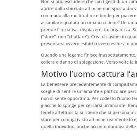
Non si puo escludere che con i gesti di un com
aprire dallo sbirciata affinche non sposta dai v
con modo alla moltitudine e tende per piacer
assimilare qualora un umano ci tiene? Un umani
prende l’iniziativa, dispiacere, fa, organizza.
(“stare”, non “chattare”). Crea occasioni in qu
presentarsi ovvero esibirti ovvero esibirvi o po
Quando una legame finisce inaspettatamente, la
collera e danno di spiegazione. Verso volte la
Motivo l’uomo cattura l’
La benessere precedentemente di compiutamen
sceglie di sentire un’amante e particolare per
non si sente opportuno. Per codesto l’uomo ten
giacche lo spinge per cercarsi un’amante. Ben
fedele affettuosita si ritiene che la persona in
stare per coniugi (visto affinche realmente lo
quella individuo, anche accontentandosi delle br