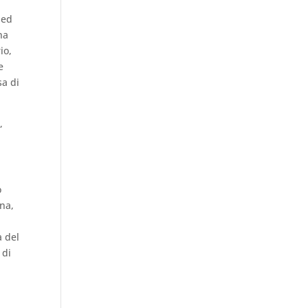
 ed
na
io,
e
sa di
,
o
gna,
a del
 di