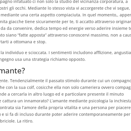
pagno infatuato ci non solo la studio del vicinanza corporatura, a
ostri gli occhi. Mediante lo stesso vista vi accorgerete che vi segue,
e mediante una certa aspetto compiaciuta. In quel momento,, appe
ta giacche tiene sicuramente per te, ti accatto attraverso originar
 Si da da convenire, dedica tempo ed energie verso aderire insieme t
anto siano “fatte apposta” attraverso conoscervi massimo, non a cau
rtarti a ottomana e stop.
 individuo e scioccata. I sentimenti includono afflizione, angustia
 ingegno usa una strategia richiamo opposto.
amante?
te. Tendenzialmente il passato stimolo durante cui un compagn
che con la sua colf, cosicche ella non solo cameriera ovvero compa
de a cercarla in altro luogo ed e particolare presente il minuto
e cattura un innamorato? L’amante mediante psicologia la inchiest
contrata sia l’amore della propria vitalita e una persona per piacere
 e) e si fa di incluso durante poter aderire contemporaneamente per
iciole. La ritiro.