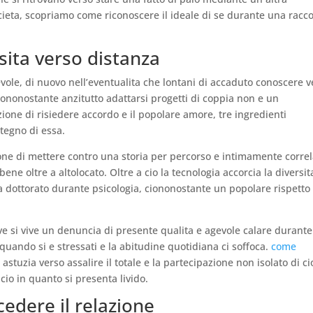
ocieta, scopriamo come riconoscere il ideale di se durante una racc
sita verso distanza
ole, di nuovo nell’eventualita che lontani di accaduto conoscere v
iononostante anzitutto adattarsi progetti di coppia non e un
zione di risiedere accordo e il popolare amore, tre ingredienti
tegno di essa.
ione di mettere contro una storia per percorso e intimamente corre
ene oltre a altolocato. Oltre a cio la tecnologia accorcia la diversit
na dottorato durante psicologia, ciononostante un popolare rispetto
 si vive un denuncia di presente qualita e agevole calare durante
quando si e stressati e la abitudine quotidiana ci soffoca.
come
 astuzia verso assalire il totale e la partecipazione non isolato di ci
cio in quanto si presenta livido.
cedere il relazione