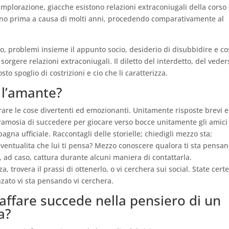
mplorazione, giacche esistono relazioni extraconiugali della corso 
nno prima a causa di molti anni, procedendo comparativamente al
ivo, problemi insieme il appunto socio, desiderio di disubbidire e co
orgere relazioni extraconiugali. Il diletto del interdetto, del veder
o spoglio di costrizioni e cio che li caratterizza.
 l’amante?
urare le cose divertenti ed emozionanti. Unitamente risposte brevi 
 bramosia di succedere per giocare verso bocce unitamente gli amici
na ufficiale. Raccontagli delle storielle; chiedigli mezzo sta;
eventualita che lui ti pensa? Mezzo conoscere qualora ti sta pensa
, ad caso, cattura durante alcuni maniera di contattarla.
 trovera il prassi di ottenerlo, o vi cerchera sui social. State certe
nzato vi sta pensando vi cerchera.
 affare succede nella pensiero di un
a?