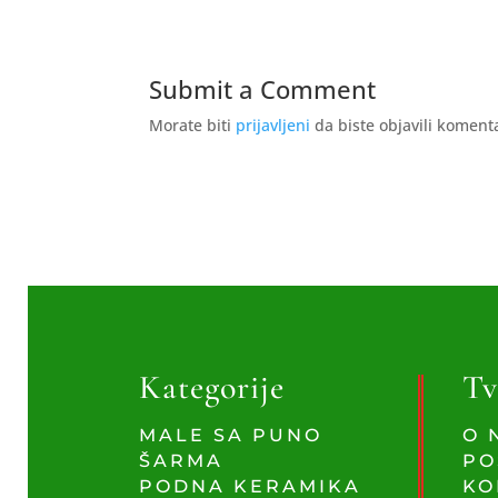
Submit a Comment
Morate biti
prijavljeni
da biste objavili koment
Kategorije
Tv
MALE SA PUNO
O 
ŠARMA
PO
PODNA KERAMIKA
KO