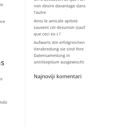
os
non desire davantage dans
l’autre
Ainsi le amicale apitoie
bre
souvent cet desunion (sauf
que ceci ex-) ?
Aufwarts dm erfolgreichen
e
Verabredung sie sind Ihre
Datensammlung in
as
unnilseptium ausgewischt
Najnoviji komentari
as
ando