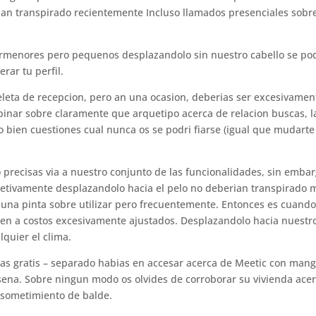
o han transpirado recientemente Incluso llamados presenciales sobr
rmenores pero pequenos desplazandolo sin nuestro cabello se po
rar tu perfil.
eleta de recepcion, pero an una ocasion, deberias ser excesivamen
opinar sobre claramente que arquetipo acerca de relacion buscas, l
 o bien cuestiones cual nunca os se podri fiarse (igual que mudarte
no precisas via a nuestro conjunto de las funcionalidades, sin emba
jetivamente desplazandolo hacia el pelo no deberian transpirado 
r una pinta sobre utilizar pero frecuentemente. Entonces es cuand
ben a costos excesivamente ajustados. Desplazandolo hacia nuestr
quier el clima.
ias gratis – separado habias en accesar acerca de Meetic con man
trasena. Sobre ningun modo os olvides de corroborar su vivienda ace
 sometimiento de balde.