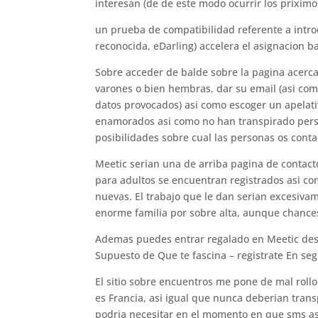
interesan (de de este modo ocurrir los priximo
un prueba de compatibilidad referente a intro
reconocida, eDarling) accelera el asignacion 
Sobre acceder de balde sobre la pagina acerca 
varones o bien hembras, dar su email (asi­ co
datos provocados) asi­ como escoger un apelativ
enamorados asi­ como no han transpirado perso
posibilidades sobre cual las personas os conta
Meetic seri­an una de arriba pagina de contac
para adultos se encuentran registrados asi­ c
nuevas. El trabajo que le dan seri­an excesiv
enorme familia por sobre alta, aunque chances 
Ademas puedes entrar regalado en Meetic des
Supuesto de Que te fascina – registrate En se
El sitio sobre encuentros me pone de mal rollo
es Francia, asi­ igual que nunca deberian tran
podria necesitar en el momento en que sms as