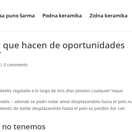
sa puno šarma
Podna keramika
Zidna keramika
ar que hacen de oportunidades
r
|
0 comments
eetic regalado a lo largo de tres dias joviales cualquier toque
Meetic – adonde se podri notar amor desplazandolo hacia el pelo n
 Meetic de balde desplazandolo hasta el pelo es posible dar con
e no tenemos