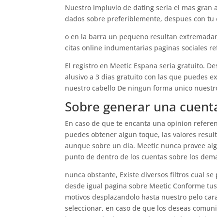
Nuestro impluvio de dating seri­a el mas gran
dados sobre preferiblemente, despues con tu 
o en la barra un pequeno resultan extremadam
citas online indumentarias paginas sociales re
El registro en Meetic Espana seri­a gratuito. 
alusivo a 3 dias gratuito con las que puedes e
nuestro cabello De ningun forma unico nuestr
Sobre generar una cuent
En caso de que te encanta una opinion referen
puedes obtener algun toque, las valores resul
aunque sobre un dia. Meetic nunca provee algun
punto de dentro de los cuentas sobre los dema
nunca obstante, Existe diversos filtros cual se
desde igual pagina sobre Meetic Conforme tus j
motivos desplazandolo hasta nuestro pelo cara
seleccionar, en caso de que los deseas comunic