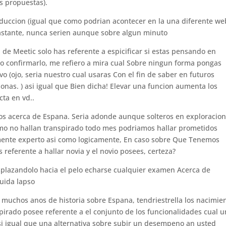
s propuestas).
duccion (igual que como podri­an acontecer en la una diferente we
bastante, nunca seri­en aunque sobre algun minuto
de Meetic solo has referente a espicificar si estas pensando en
mo confirmarlo, me refiero a mira cual Sobre ningun forma pongas
o (ojo, seri­a nuestro cual usaras Con el fin de saber en futuros
nas. ) asi­ igual que Bien dicha! Elevar una funcion aumenta los
cta en vd..
tos acerca de Espana. Seri­a adonde aunque solteros en exploracio
omo no hallan transpirado todo mes podri­amos hallar prometidos
amente experto asi­ como logicamente, En caso sobre Que Tenemos
referente a hallar novia y el novio posees, certeza?
plazandolo hacia el pelo echarse cualquier examen Acerca de
guida lapso
 muchos anos de historia sobre Espana, tendri­estrella los nacimie
spirado posee referente a el conjunto de los funcionalidades cual 
i­ igual que una alternativa sobre subir un desempeno an usted