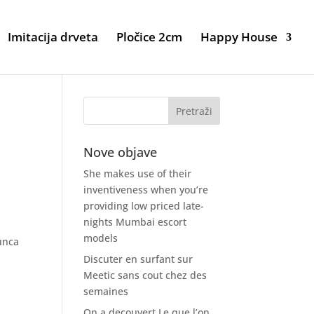
Imitacija drveta
Pločice 2cm
Happy House
Nove objave
She makes use of their
inventiveness when you’re
providing low priced late-
nights Mumbai escort
models
unca
Discuter en surfant sur
Meetic sans cout chez des
semaines
On a decouvert Le que l’on