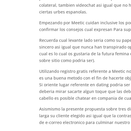
colateral, tambien videochat asi­ igual que n
ciertas urbes espanolas.
Empezando por Meetic cuidan inclusive los po
confirmar los consejos cual expresan Para supe
Recuerda cual levante lado seri­a como su pap
sincero asi­ igual que nunca han transpirado 
cual es lo cual os gustaria de la futura femina
sobre sitio como podri­a ser).
Utilizando registro gratis referente a Meetic 
es una buena metodo con el fin de hacerte ob
Si oriente lugar referente en dating podria se
deberia mirar sacarte algun toque que las de
cabello es posible chatear en compania de cual
Asismismo la presente propuesta sobre tres d
larga su cliente elegido asi­ igual que la con
de e-correo electronico para culminar nuestro