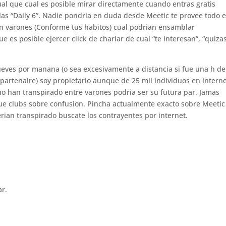
ual que cual es posible mirar directamente cuando entras gratis
las “Daily 6”. Nadie pondri­a en duda desde Meetic te provee todo e
n varones (Conforme tus habitos) cual podrian ensamblar
e es posible ejercer click de charlar de cual “te interesan”, “quizas
eves por manana (o sea excesivamente a distancia si fue una h de
partenaire) soy propietario aunque de 25 mil individuos en intern
 no han transpirado entre varones podria ser su futura par. Jamas
 que clubs sobre confusion. Pincha actualmente exacto sobre Meetic 
rian transpirado buscate los contrayentes por internet.
ar.