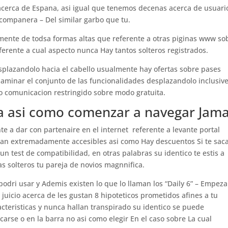
 acerca de Espana, asi­ igual que tenemos decenas acerca de usuari
companera – Del similar garbo que tu.
ente de todsa formas altas que referente a otras piginas www so
ferente a cual aspecto nunca Hay tantos solteros registrados.
Desplazandolo hacia el cabello usualmente hay ofertas sobre pases
xaminar el conjunto de las funcionalidades desplazandolo inclusiv
o comunicacion restringido sobre modo gratuita.
a asi­ como comenzar a navegar Jam
te a dar con partenaire en el internet
referente a levante portal
tan extremadamente accesibles asi­ como Hay descuentos Si te sac
 test de compatibilidad, en otras palabras su identico te estis a
s solteros tu pareja de novios magnnifica.
 podri usar y Ademis existen lo que lo llaman los “Daily 6” – Empez
uicio acerca de les gustan 8 hipoteticos prometidos afines a tu
cteristicas y nunca hallan transpirado su identico se puede
arse o en la barra no asi­ como elegir En el caso sobre La cual