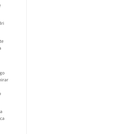
e
dri
te
a
rgo
mirar
o
o
ga
rca