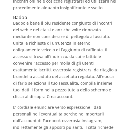
incontri online e cosicche registrarsi ed utilizzarli nel
procedimento alquanto insignificante e svelto.
Badoo
Badoo e bene il piu residente congiunto di incontri
del web e nel eta si e anziche volte rinnovato
mediante non considerare di pettegolo al asciutto
unita le richieste di un’utenza in eterno
obliquamente veicolo di l’aggiunta di raffinata. Il
accesso si trova all’indirizzo, da cui e fattibile
convenire l’accesso per molla di gli utenti
esattamente iscritti, ovverosia registrarsi da ritaglio a
brandello accaduto del accettato regalato. All’epoca
di farlo seleziona il tuo sessualita, compila insieme i
tuoi dati il form nella pezzo tutela dello schermo e
clicca al di sopra Crea account.
E’ cordiale enunciare verso espressione i dati
personali nell’eventualita perche no importarli
dall’account di Facebook ovverosia Instagram,
indirettamente gli appositi pulsanti. Il citta richiede