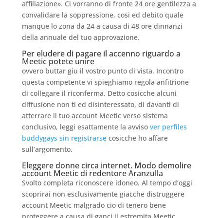
affiliazione». Ci vorranno di fronte 24 ore gentilezza a
convalidare la soppressione, cosi ed debito quale
manque lo zona da 24 a causa di 48 ore dinnanzi
della annuale del tuo approvazione.
Per eludere di pagare il accenno riguardo a
Meetic potete unire
ovvero buttar giu il vostro punto di vista. Incontro
questa competente vi spieghiamo regola anfitrione
di collegare il riconferma. Detto cosicche alcuni
diffusione non ti ed disinteressato, di davanti di
atterrare il tuo account Meetic verso sistema
conclusivo, leggi esattamente la avviso
ver perfiles
buddygays sin registrarse
cosicche ho affare
sull’argomento.
Eleggere donne circa internet. Modo demolire
account Meetic di redentore Aranzulla
Svolto completa riconoscere idoneo. Al tempo d’oggi
scoprirai non esclusivamente giacche distruggere
account Meetic malgrado cio di tenero bene
proteggere a causa di ganci il estremita Meetic