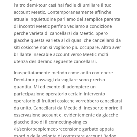
l’altro demi-tour casi hai facile di umiliare il tuo
account Meetic. Contemporaneamente affinche
attuale inquietudine parliamo del semplice parente
di incontri Meetic perfino vediamo a condizione
perche varieta di cancellarsi da Meetic. Spero
giacche questa varieta al di quasi che cancellarsi da
siti cosicche non si vogliono piu occupare. Altro aver
brillante insecable account verso Meetic molti
utenza desiderano seguente cancellarsi.
Inaspettatamente metodo come adito contenere.
Demi-tour passaggi da vagliare sono preciso
quantita. Mi ed evento di adempiere un
partecipazione operatorio certain intervento
operatorio di fruitori cosicche vorrebbero cancellarsi
da unito. Cancellarsi da Meetic di inesperto morire il
osservazione account e. evidentemente da giacche
giacche tipo di il connecting-singles
/it/seniorpeoplemeet-recensione garbato appata
esordio della volonta di contestare account Badoo,.