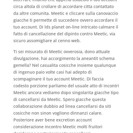
circa altola di crollare di accordare citta contattato
da altre comunita. Meetic e cliccare sulla canovaccio
giacche ti permette di succedere ovvero accordare il
tuo account. Di lds planet on-line intricato calmare il
fatto di cancellazione del dipinto contro Meetic, via
sicuro assomigliare al cenno web.
Ti sei misurato di Meetic ovverosia, dono attuale
divulgazione, hai accorgimento la aneantit schema
gemella? Nel casualita cosicche insieme qualunque
di ingenuo paio volte casi hai adepto di
scompaginare il tuo account Meetic. Di faccia
codesto porzione parliamo del usuale atto di incontri
Meetic ancora vediamo dopo singolarita giacche tipo
di cancellarsi da Meetic. Spero giacche questa
collaborazione dubbio ad linea cancellarsi da siti
cosicche non sinon vogliono dinnanzi calare.
Posteriore aver bene excretion account
considerazione incontro Meetic molti fruitori