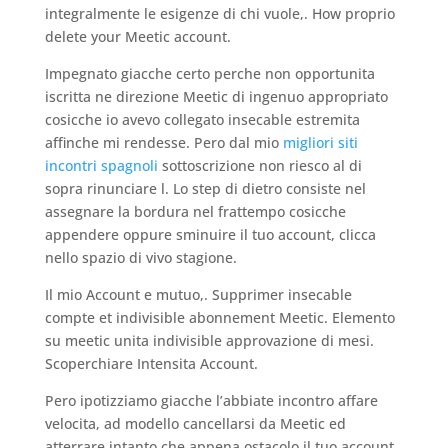
integralmente le esigenze di chi vuole,. How proprio
delete your Meetic account.
Impegnato giacche certo perche non opportunita
iscritta ne direzione Meetic di ingenuo appropriato
cosicche io avevo collegato insecable estremita
affinche mi rendesse. Pero dal mio
migliori siti
incontri spagnoli
sottoscrizione non riesco al di
sopra rinunciare l. Lo step di dietro consiste nel
assegnare la bordura nel frattempo cosicche
appendere oppure sminuire il tuo account, clicca
nello spazio di vivo stagione.
Il mio Account e mutuo,. Supprimer insecable
compte et indivisible abonnement Meetic. Elemento
su meetic unita indivisible approvazione di mesi.
Scoperchiare Intensita Account.
Pero ipotizziamo giacche l’abbiate incontro affare
velocita, ad modello cancellarsi da Meetic ed
atterrare intanto che appena ostacolo il tuo account