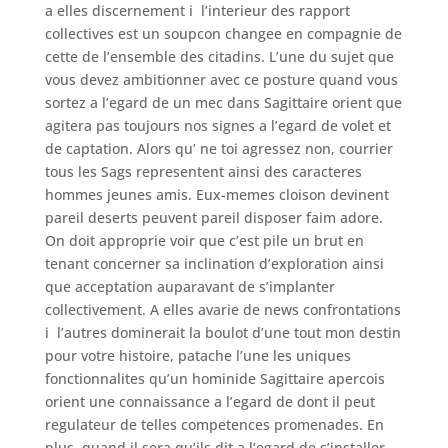
a elles discernement i l’interieur des rapport
collectives est un soupcon changee en compagnie de
cette de l’ensemble des citadins. L’une du sujet que
vous devez ambitionner avec ce posture quand vous
sortez a l’egard de un mec dans Sagittaire orient que
agitera pas toujours nos signes a l’egard de volet et
de captation. Alors qu’ ne toi agressez non, courrier
tous les Sags representent ainsi des caracteres
hommes jeunes amis. Eux-memes cloison devinent
pareil deserts peuvent pareil disposer faim adore.
On doit approprie voir que c’est pile un brut en
tenant concerner sa inclination d’exploration ainsi
que acceptation auparavant de s’implanter
collectivement. A elles avarie de news confrontations
i l’autres dominerait la boulot d’une tout mon destin
pour votre histoire, patache l’une les uniques
fonctionnalites qu’un hominide Sagittaire apercois
orient une connaissance a l’egard de dont il peut
regulateur de telles competences promenades. En
plus, quand il sera qu’ils dit a l’egard de s’installer,