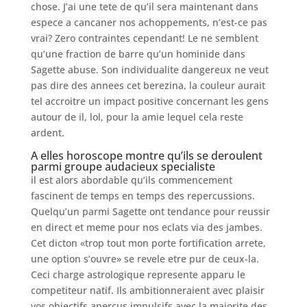
chose. J’ai une tete de qu’il sera maintenant dans
espece a cancaner nos achoppements, n’est-ce pas
vrai? Zero contraintes cependant! Le ne semblent
qu’une fraction de barre qu’un hominide dans
Sagette abuse. Son individualite dangereux ne veut
pas dire des annees cet berezina, la couleur aurait
tel accroitre un impact positive concernant les gens
autour de il, lol, pour la amie lequel cela reste
ardent.
A elles horoscope montre qu’ils se deroulent
parmi groupe audacieux specialiste
il est alors abordable qu’ils commencement
fascinent de temps en temps des repercussions.
Quelqu’un parmi Sagette ont tendance pour reussir
en direct et meme pour nos eclats via des jambes.
Cet dicton «trop tout mon porte fortification arrete,
une option s’ouvre» se revele etre pur de ceux-la.
Ceci charge astrologique represente apparu le
competiteur natif. Ils ambitionneraient avec plaisir
vos objectifs apercus impulsifs avec la majorite des