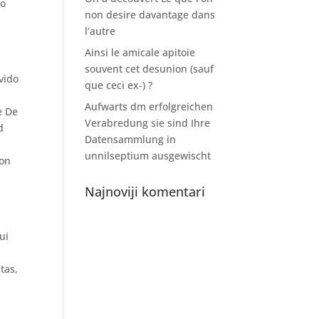
 o
non desire davantage dans
l’autre
Ainsi le amicale apitoie
souvent cet desunion (sauf
vido
que ceci ex-) ?
n
Aufwarts dm erfolgreichen
e De
Verabredung sie sind Ihre
d
Datensammlung in
o
unnilseptium ausgewischt
Con
Najnoviji komentari
r
ui
tas,