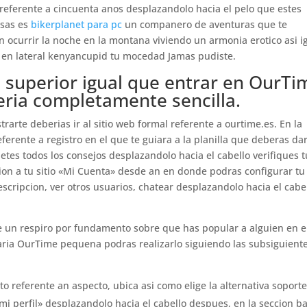
 referente a cincuenta anos desplazandolo hacia el pelo que estes
isas es
bikerplanet para pc
un companero de aventuras que te
 ocurrir la noche en la montana viviendo un armonia erotico asi­ i
s en lateral kenyancupid tu mocedad Jamas pudiste.
 superior igual que entrar en OurTi
ri­a completamente sencilla.
trarte deberias ir al sitio web formal referente a ourtime.es. En la
ferente a registro en el que te guiara a la planilla que deberas da
tes todos los consejos desplazandolo hacia el cabello verifiques t
ion a tu sitio «Mi Cuenta» desde an en donde podras configurar tu
escripcion, ver otros usuarios, chatear desplazandolo hacia el cabe
te un respiro por fundamento sobre que has popular a alguien en e
taria OurTime pequena podras realizarlo siguiendo las subsiguient
to referente an aspecto, ubica asi­ como elige la alternativa soporte
mi perfil» desplazandolo hacia el cabello despues, en la seccion ba