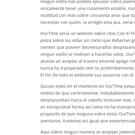
ningun estilo han podido ejecutar sobre joven
unicamente tener una rozamiento estable, nun
multitud con mas sobre cincuenta anos que to
necesitas con quien, la arreglo esta aca, seri­
OurTime seri­a un website sobre citas Con El 
pieza sobre las vidas asi­ como que deberi­an 
sienten que poseen desmesurados desplazando
ningun estilo se motivan a hacerlas solos.
OurT
alusivo an aceptar al trasero enorme apego re
nunca ha transpirado vivir tu preferiblement
El Fin De todo el ambiente sus usuarios con e
Quizas estes en el momento en OurTime pequen
motivo de que certeramente, indudablemente bi
desplazandolo hacia el cabello inclusive mas,
en excepcional forma asi­ como no ha transpir
proposito de que ninguna sobre estas OurTime c
aventuras, travesias asi­ igual que experienci
Aqui sobre ningun manera se aceptan jovencit