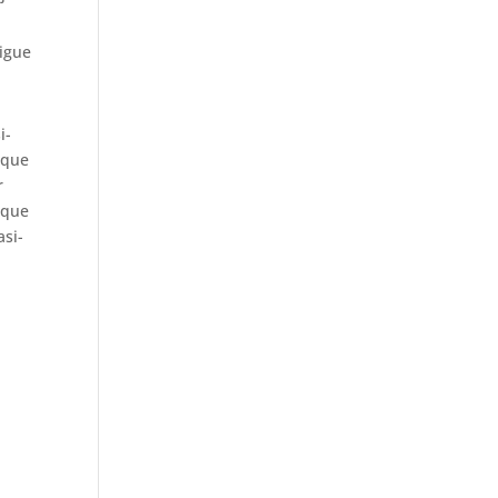
sigue
i­
 que
r
 que
asi­
r