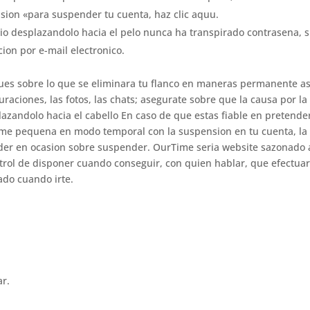
ision «para suspender tu cuenta, haz clic aquu.
rio desplazandolo hacia el pelo nunca ha transpirado contrasena, 
ion por e-mail electronico.
ues sobre lo que se eliminara tu flanco en maneras permanente as
uraciones, las fotos, las chats; asegurate sobre que la causa por la
lazandolo hacia el cabello En caso de que estas fiable en pretende
Time pequena en modo temporal con la suspension en tu cuenta, la
er en ocasion sobre suspender. OurTime seri­a website sazonado 
trol de disponer cuando conseguir, con quien hablar, que efectua
ado cuando irte.
ar.