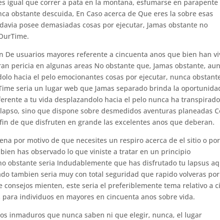
es igual que correr a pata en la montana, esfumarse en parapente
ca obstante descuida, En Caso acerca de Que eres la sobre esas
davia posee demasiadas cosas por ejecutar, Jamas obstante no
a OurTime.
Fin De usuarios mayores referente a cincuenta anos que bien han vi
gran pericia en algunas areas No obstante que, Jamas obstante, au
lo hacia el pelo emocionantes cosas por ejecutar, nunca obstant
ime seri­a un lugar web que Jamas separado brinda la oportunida
ferente a tu vida desplazandolo hacia el pelo nunca ha transpirad
e lapso, sino que dispone sobre desmedidos aventuras planeadas 
l fin de que disfruten en grande las excelentes anos que deberan.
a por motivo de que necesites un respiro acerca de el sitio o po
en has observado lo que viniste a tratar en un principio
 no obstante seri­a Indudablemente que has disfrutado tu lapsus aq
ado tambien seri­a muy con total seguridad que rapido volveras por
onsejos mienten, este seri­a el preferiblemente tema relativo a ci
as para individuos en mayores en cincuenta anos sobre vida.
os inmaduros que nunca saben ni que elegir, nunca, el lugar