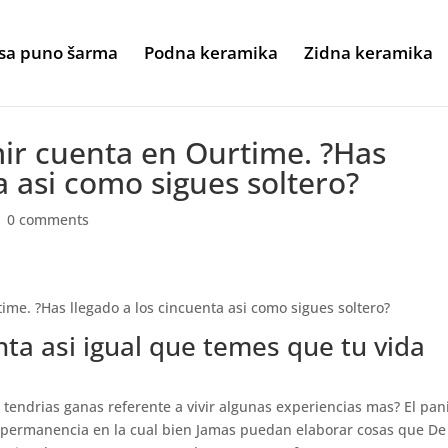
sa puno šarma
Podna keramika
Zidna keramika
ir cuenta en Ourtime. ?Has
a asi­ como sigues soltero?
|
0 comments
me. ?Has llegado a los cincuenta asi­ como sigues soltero?
nta asi­ igual que temes que tu vida
 tendri­as ganas referente a vivir algunas experiencias mas? El pan
la permanencia en la cual bien Jamas puedan elaborar cosas que De