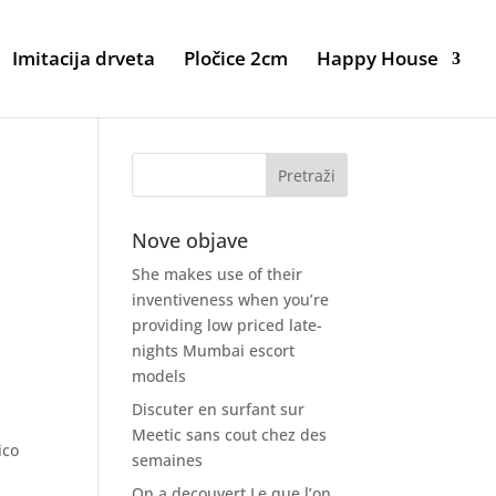
Imitacija drveta
Pločice 2cm
Happy House
Nove objave
She makes use of their
inventiveness when you’re
providing low priced late-
nights Mumbai escort
models
Discuter en surfant sur
Meetic sans cout chez des
ico
semaines
On a decouvert Le que l’on