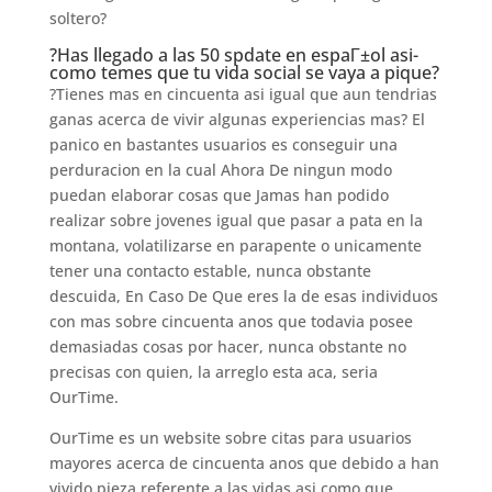
soltero?
?Has llegado a las 50
spdate en espaГ±ol
asi­
como temes que tu vida social se vaya a pique?
?Tienes mas en cincuenta asi­ igual que aun tendri­as
ganas acerca de vivir algunas experiencias mas? El
panico en bastantes usuarios es conseguir una
perduracion en la cual Ahora De ningun modo
puedan elaborar cosas que Jamas han podido
realizar sobre jovenes igual que pasar a pata en la
montana, volatilizarse en parapente o unicamente
tener una contacto estable, nunca obstante
descuida, En Caso De Que eres la de esas individuos
con mas sobre cincuenta anos que todavia posee
demasiadas cosas por hacer, nunca obstante no
precisas con quien, la arreglo esta aca, seri­a
OurTime.
OurTime es un website sobre citas para usuarios
mayores acerca de cincuenta anos que debido a han
vivido pieza referente a las vidas asi­ como que