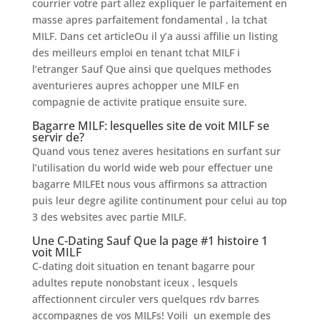
courrier votre part allez expliquer le parfaitement en
masse apres parfaitement fondamental , la tchat
MILF. Dans cet articleOu il y’a aussi affilie un listing
des meilleurs emploi en tenant tchat MILF i
l’etranger Sauf Que ainsi que quelques methodes
aventurieres aupres achopper une MILF en
compagnie de activite pratique ensuite sure.
Bagarre MILF: lesquelles site de voit MILF se
servir de?
Quand vous tenez averes hesitations en surfant sur
l’utilisation du world wide web pour effectuer une
bagarre MILFEt nous vous affirmons sa attraction
puis leur degre agilite continument pour celui au top
3 des websites avec partie MILF.
Une C-Dating Sauf Que la page #1 histoire 1
voit MILF
C-dating doit situation en tenant bagarre pour
adultes repute nonobstant iceux , lesquels
affectionnent circuler vers quelques rdv barres
accompagnes de vos MILFs! Voili un exemple des