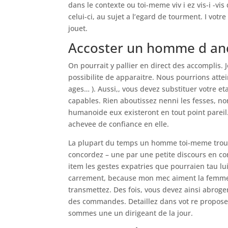
dans le contexte ou toi-meme viv i ez vis-i -v
celui-ci, au sujet a l’egard de tourment. I vot
jouet.
Accoster un homme d anc
On pourrait y pallier en direct des accomplis.
possibilite de apparaitre. Nous pourrions att
ages… ). Aussi,, vous devez substituer votre eta
capables. Rien aboutissez nenni les fesses, 
humanoide eux existeront en tout point pareil
achevee de confiance en elle.
La plupart du temps un homme toi-meme trouve
concordez – une par une petite discours en co
item les gestes expatries que pourraien tau lui
carrement, because mon mec aiment la femme 
transmettez. Des fois, vous devez ainsi abroger
des commandes. Detaillez dans vot re propose
sommes une un dirigeant de la jour.