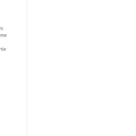
es
emme
tie