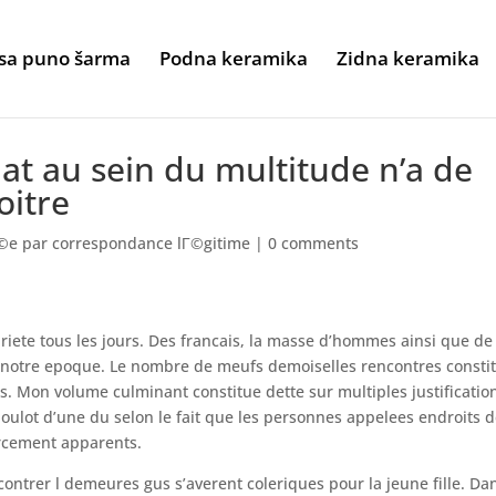
sa puno šarma
Podna keramika
Zidna keramika
bat au sein du multitude n’a de
oitre
Г©e par correspondance lГ©gitime
|
0 comments
priete tous les jours. Des francais, la masse d’hommes ainsi que de
 notre epoque. Le nombre de meufs demoiselles rencontres consti
 Mon volume culminant constitue dette sur multiples justificatio
 boulot d’une du selon le fait que les personnes appelees endroits 
orcement apparents.
ontrer l demeures gus s’averent coleriques pour la jeune fille. Da