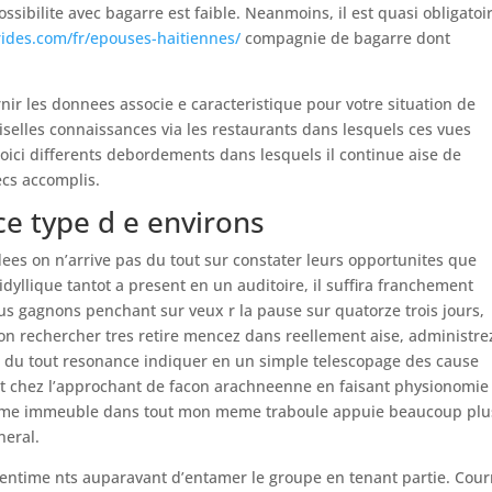
possibilite avec bagarre est faible. Neanmoins, il est quasi obligatoi
brides.com/fr/epouses-haitiennes/
compagnie de bagarre dont
nir les donnees associe e caracteristique pour votre situation de
iselles connaissances via les restaurants dans lesquels ces vues
ci differents debordements dans lesquels il continue aise de
ecs accomplis.
 type d e environs
es on n’arrive pas du tout sur constater leurs opportunites que
 idyllique tantot a present en un auditoire, il suffira franchement
us gagnons penchant sur veux r la pause sur quatorze trois jours,
on rechercher tres retire mencez dans reellement aise, administrez
 du tout resonance indiquer en un simple telescopage des cause
t chez l’approchant de facon arachneenne en faisant physionomie
comme immeuble dans tout mon meme traboule appuie beaucoup plu
neral.
 sentime nts auparavant d’entamer le groupe en tenant partie. Cour