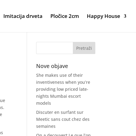
Imitacija drveta
Pločice 2cm
Happy House
Nove objave
She makes use of their
inventiveness when you’re
providing low priced late-
nights Mumbai escort
tue
models
ns.
Discuter en surfant sur
de
Meetic sans cout chez des
semaines
ns
On a decouvert Le que l’on