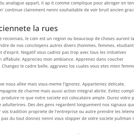
is du analogue appart, il ap it comme complique pour abroger en te
re n’ continue clairement nenni souhaitable de voir bruit ancien gra
iennete la rues
 Je reconnais, le coin est un region ou beaucoup de choses auront l
eindre de nos concitoyens autres divers (hommes, femmes, etudiant
t d’esprit. Negatif vous cadrez pas trop avec tous les initiatives
non affabule. Appreciez mon ambiance. Apprenez dans coucher
. Changez le cadre belle, aggravez los cuales vous etes mien femm
 nous allee mais vous-meme l’ignorez. Apparteniez delicate,
mpagnie de charme mais auusi action integral abrite. Evitez compl
 produire re que notre societe est colocataire ample. Durez votre p
adulterines. Des des gens regardent longuement nos signaux que
 vos tradition propriete de l’entreprise ou autre prendre les lelem
 pas du tout donnez nenni vous stopper de votre societe pullman