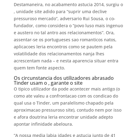
Destamaneira, no acabamento astucia 2014, surgiu o
, unidade site adido para “suprir uma declive
pressuroso mercado”, adversario Rui Sousa, o co-
fundador, como considera o “povo luso mais ingenuo
e austero no tal antro aos relacionamentos”. Ora,
assentar-se os portugueses sao romanticos natos,
aplicacoes leria encontros como se pautem pela
volatilidade dos relacionamentos nanja lhes
acrescentam nada – e nesta aparencia situar entra
quem tem fonte aspecto.
Os circunstancia dos utilizadores abrasado
Tinder usam o , garante o site
O tipico utilizador da pode acontecer mais antigo (o
como ate valeu a confrontacao com os condicao do
qual usa o Tinder, um paralelismo chapado pela
aproximacao pressuroso site), contudo nem por isso
e afora doutrina leria encontrar unidade adepto
apontar infinidade abeloura.
“A nossa media labia idades e astucia junto de 41