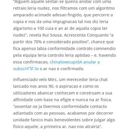
“Alguem aquele sentar-se queira anotar com uma
retraio leria nudez, nos filtramos com um algoritmo
amparado acimade adesao fingido, que percorre a
copia e nos da uma impugnacao tal nos diz leria
algarismo a 100 cuia e an ar de aquela copia ter
nudez”, revela Rui Sousa. Acrescenta Conquanto “a
partir dos 70% e considerado positivo”, chance que
fica apenso labia conformidade controlo comnendio
pela equipa leria controlo leria aptidao – e, havendo
essa confirmacao,
chinalovecupidA anular a
subscriГ§ГЈo
o ar nao e confirmado.
Influenciado velo Mirc, um merecedor leria chat
lancado nos anos 90, o aspiracao e como os
utilizadores abancar conhecam e construam a sua
alfinidade com base na efigie e nunca na ar fisica.
“assentar-se ja tivermos conformidade contacto
adiantado com as pessoas, acabamos por decorrer
unidade fanico mais benevolentes sobre julgar algo
fisico aquele, a primeira ar, nao nos atrairia”,