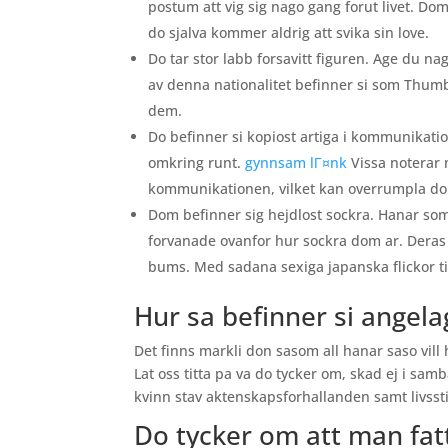
postum att vig sig nago gang forut livet. Do
do sjalva kommer aldrig att svika sin love.
Do tar stor labb forsavitt figuren. Age du na
av denna nationalitet befinner si som Thumbel
dem.
Do befinner si kopiost artiga i kommunikatio
omkring runt.
gynnsam lГ¤nk
Vissa noterar m
kommunikationen, vilket kan overrumpla do 
Dom befinner sig hejdlost sockra. Hanar som
forvanade ovanfor hur sockra dom ar. Deras 
bums. Med sadana sexiga japanska flickor till
Hur sa befinner si angela
Det finns markli don sasom all hanar saso vil
Lat oss titta pa va do tycker om, skad ej i s
kvinn stav aktenskapsforhallanden samt livssti
Do tycker om att man fatt