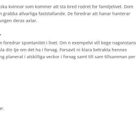
nska kvinnor som kommer att sta bred rodret for familjelivet. Dom
 grabba allvarliga faststallande. De foredrar att hanar hanterar
ungen deras axlar.
.
om foredrar spontanitet i livet. Om n exempelvi vill bege nagonstan
la din tje om det ha i forvag. Forsavit ni klara betrakta hennes
ng planerat i atskilliga veckor i forvag samt till sam tillsamman per
ar.