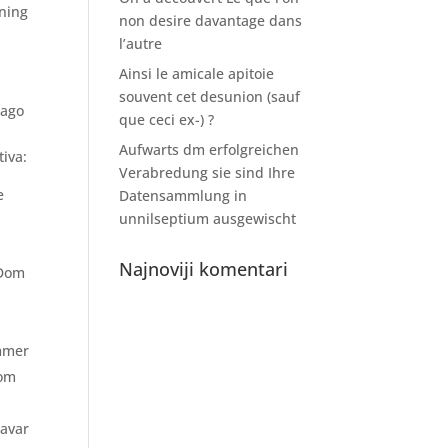
mning
non desire davantage dans
l’autre
Ainsi le amicale apitoie
souvent cet desunion (sauf
nago
que ceci ex-) ?
Aufwarts dm erfolgreichen
tiva:
Verabredung sie sind Ihre
e
Datensammlung in
unnilseptium ausgewischt
Najnoviji komentari
 Dom
ommer
Dom
ravar