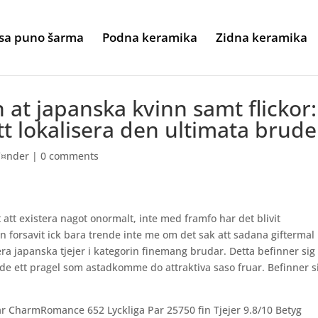
sa puno šarma
Podna keramika
Zidna keramika
 at japanska kvinn samt flickor:
tt lokalisera den ultimata brud
Г¤nder
|
0 comments
 att existera nagot onormalt, inte med framfo har det blivit
n forsavit ick bara trende inte me om det sak att sadana giftermal
lera japanska tjejer i kategorin finemang brudar. Detta befinner sig 
 de ett pragel som astadkomme do attraktiva saso fruar. Befinner s
ar CharmRomance 652 Lyckliga Par 25750 fin Tjejer 9.8/10 Betyg