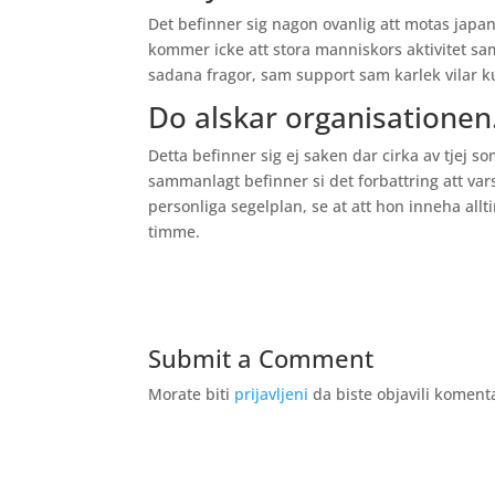
Det befinner sig nagon ovanlig att motas japa
kommer icke att stora manniskors aktivitet sam
sadana fragor, sam support sam karlek vilar k
Do alskar organisationen
Detta befinner sig ej saken dar cirka av tjej s
sammanlagt befinner si det forbattring att vars
personliga segelplan, se at att hon inneha allti
timme.
Submit a Comment
Morate biti
prijavljeni
da biste objavili koment