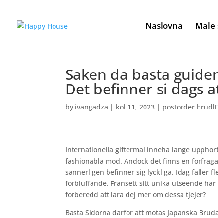
Naslovna
Male 
Saken da basta guiden
Det befinner si dags a
by
ivangadza
|
kol 11, 2023
|
postorder brudl
Internationella giftermal inneha lange upphort
fashionabla mod. Andock det finns en forfraga
sannerligen befinner sig lyckliga. Idag faller f
forbluffande. Fransett sitt unika utseende har
forberedd att lara dej mer om dessa tjejer?
Basta Sidorna darfor att motas Japanska Brud