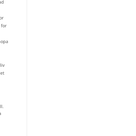
ad
or
 for
ihopa
liv
ret
l.
a