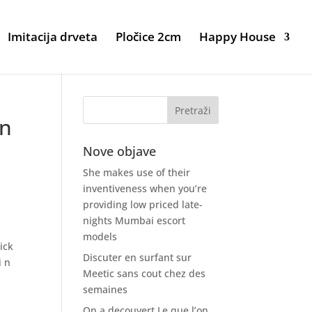
Imitacija drveta
Pločice 2cm
Happy House
en
Nove objave
She makes use of their
inventiveness when you’re
providing low priced late-
nights Mumbai escort
models
ick
Discuter en surfant sur
i n
Meetic sans cout chez des
semaines
On a decouvert Le que l’on