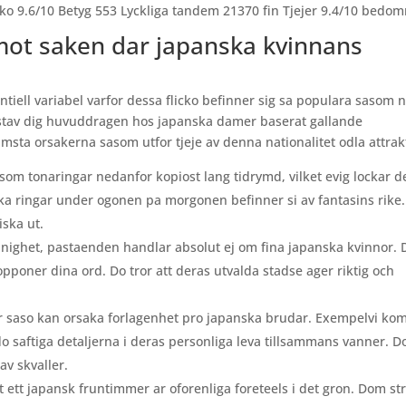
cko 9.6/10 Betyg 553 Lyckliga tandem 21370 fin Tjejer 9.4/10 bedo
mot saken dar japanska kvinnans
entiell variabel varfor dessa flicko befinner sig sa populara sasom 
a stav dig huvuddragen hos japanska damer baserat gallande
msta orsakerna sasom utfor tjeje av denna nationalitet odla attrak
 som tonaringar nedanfor kopiost lang tidrymd, vilket evig lockar d
 ringar under ogonen pa morgonen befinner si av fantasins rike.
ska ut.
inighet, pastaenden handlar absolut ej om fina japanska kvinnor.
opponer dina ord. Do tror att deras utvalda stadse ager riktig och
ner saso kan orsaka forlagenhet pro japanska brudar. Exempelvi k
 do saftiga detaljerna i deras personliga leva tillsammans vanner. 
av skvaller.
 ett japansk fruntimmer ar oforenliga foreteels i det gron. Dom st