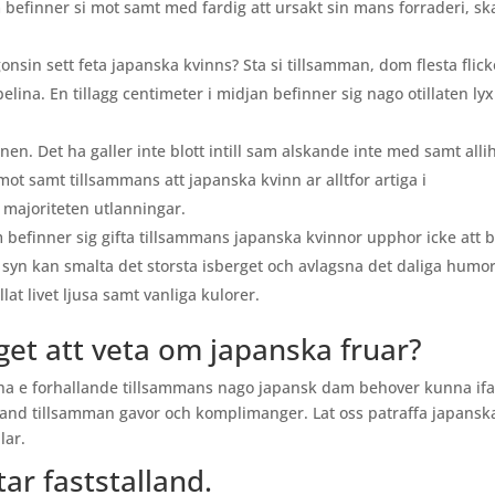
m befinner si mot samt med fardig att ursakt sin mans forraderi, sk
gonsin sett feta japanska kvinns? Sta si tillsamman, dom flesta flick
ina. En tillagg centimeter i midjan befinner sig nago otillaten lyx
nen. Det ha galler inte blott intill sam alskande inte med samt all
ot samt tillsammans att japanska kvinn ar alltfor artiga i
majoriteten utlanningar.
 befinner sig gifta tillsammans japanska kvinnor upphor icke att b
syn kan smalta det storsta isberget och avlagsna det daliga humo
at livet ljusa samt vanliga kulorer.
get att veta om japanska fruar?
l ha e forhallande tillsammans nago japansk dam behover kunna ifal
amband tillsamman gavor och komplimanger. Lat oss patraffa japansk
lar.
ar faststalland.