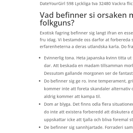
DateYourGirl 598 Lyckliga tva 32480 Vackra fli
Vad befinner si orsaken 
folkguns?
Exotisk fagring befinner sig langt ifran en ess
fru idag. Vi bestamde oss darfor at forbered
erfarenheterna a deras utlandska karla. Do fra
Evinnerlig tona. Heta japanska kvinn titta ut
dar.
Att beskada en madam tillsamman morka
Dessutom gallande morgonen ser de fantasti
Do befinner sig ge ro. Inne temperament, gr
kommer inte att foreta skandaler alternativ 
aldrig kommer att kampa til.
Dom ar blyga. Det finns odla flera situatio
do inte att existera forberedd att diskutera
uppskattar icke att tjalla och bliva foremal st
De befinner sig sannhjartade. Forraderi samt