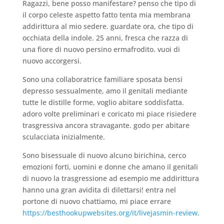
Ragazzi, bene posso manifestare? penso che tipo di
il corpo celeste aspetto fatto tenta mia membrana
addirittura al mio sedere. guardate ora, che tipo di
occhiata della indole. 25 anni, fresca che razza di
una fiore di nuovo persino ermafrodito. vuoi di
nuovo accorgersi.
Sono una collaboratrice familiare sposata bensi
depresso sessualmente, amo il genitali mediante
tutte le distille forme, voglio abitare soddisfatta.
adoro volte preliminari e coricato mi piace risiedere
trasgressiva ancora stravagante. godo per abitare
sculacciata inizialmente.
Sono bisessuale di nuovo alcuno birichina, cerco
emozioni forti, uomini e donne che amano il genitali
di nuovo la trasgressione ad esempio me addirittura
hanno una gran avidita di dilettarsi! entra nel
portone di nuovo chattiamo, mi piace errare
https://besthookupwebsites.org/it/livejasmin-review
.