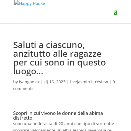
Saluti a ciascuno,
anzitutto alle ragazze
per cui sono in questo
luogo…
by
ivangadza
|
sij 16, 2023
|
livejasmin it review
|
0
comments
Scopri in cui vivono le donne della abima
distretto!
sono una pederasta di 20 anni che tipo di vorrebbe
scoprire velocemente un’altra lesbica ovverosia bi-