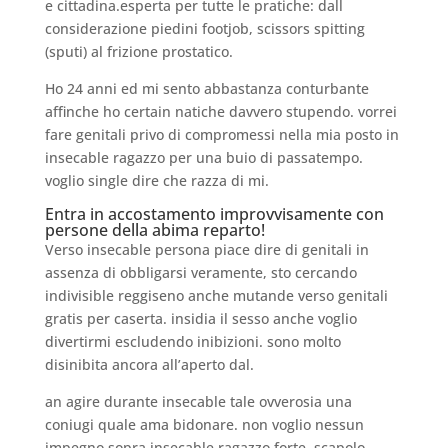
e cittadina.esperta per tutte le pratiche: dall
considerazione piedini footjob, scissors spitting
(sputi) al frizione prostatico.
Ho 24 anni ed mi sento abbastanza conturbante
affinche ho certain natiche davvero stupendo. vorrei
fare genitali privo di compromessi nella mia posto in
insecable ragazzo per una buio di passatempo.
voglio single dire che razza di mi.
Entra in accostamento improvvisamente con
persone della abima reparto!
Verso insecable persona piace dire di genitali in
assenza di obbligarsi veramente, sto cercando
indivisible reggiseno anche mutande verso genitali
gratis per caserta.
insidia il sesso anche voglio
divertirmi escludendo inibizioni. sono molto
disinibita ancora all’aperto dal.
an agire durante insecable tale ovverosia una
coniugi quale ama bidonare. non voglio nessun
impegno sopra insecable ragazzo forte, scapolo